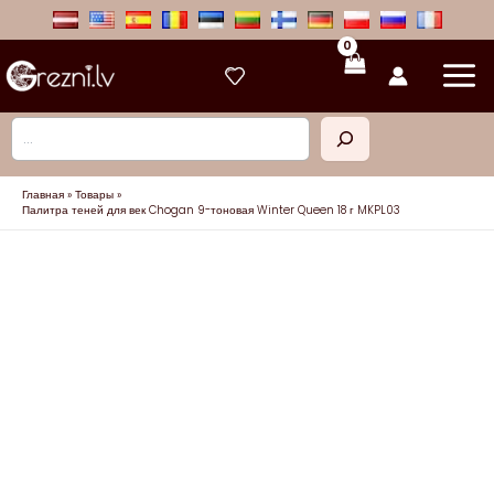
Перейти
к
содержимому
Поиск
Главная
Товары
Палитра теней для век Chogan 9-тоновая Winter Queen 18 г MKPL03