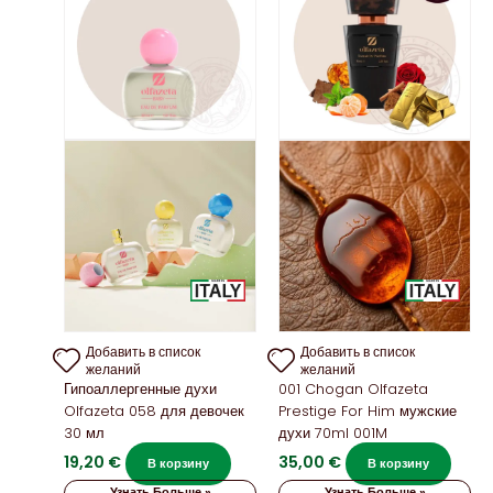
Добавить в список
Добавить в список
желаний
желаний
Гипоаллергенные духи
001 Chogan Olfazeta
Olfazeta 058 для девочек
Prestige For Him мужские
30 мл
духи 70ml 001M
19,20
€
35,00
€
В корзину
В корзину
Узнать Больше »
Узнать Больше »