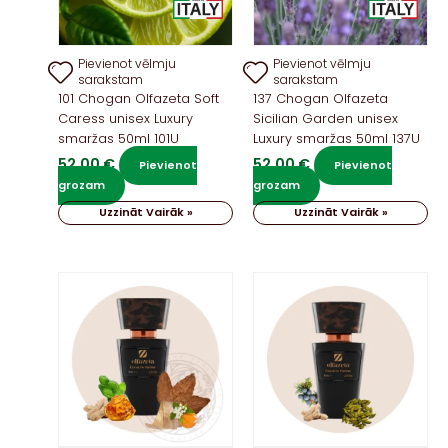
Pievienot vēlmju
Pievienot vēlmju
sarakstam
sarakstam
101 Chogan Olfazeta Soft
137 Chogan Olfazeta
Caress unisex Luxury
Sicilian Garden unisex
smaržas 50ml 101U
Luxury smaržas 50ml 137U
52,00
€
52,00
€
Pievienot
Pievienot
grozam
grozam
Uzzināt Vairāk »
Uzzināt Vairāk »