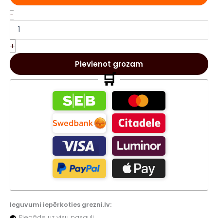
VARAKH
-
Gold
100ml
EDP
+
arābu
smaržas
Pievienot grozam
sievietēm
🛒
daudzums
Ieguvumi iepērkoties grezni.lv:
Piegāde uz visu pasauli