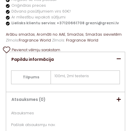
Oriģinālas preces
Dāvana pasūtījumiem virs 60€!
Ar mīlestību iepakoti sūtījumi
Lielisks klientu serviss: +37120661708 grezni@grezni.lv
Arābu smaržas
,
Aromāti no AAE
,
Smaržas
,
Smaržas sievietēm
Zīmols:
Fragrance World
Zīmols:
Fragrance World
Pievienot vēlmju sarakstam
Papildu informācija
100ml, 2ml testeris
Tilpums
Atsauksmes (0)
Atsauksmes
Pašlaik atsauksmju nav.