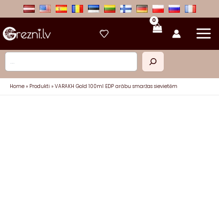
Skip
to
content
Meklēt
Home
Produkti
VARAKH Gold 100ml EDP arābu smaržas sievietēm