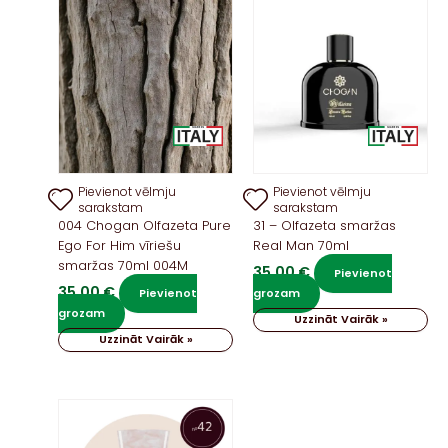
Pievienot vēlmju
Pievienot vēlmju
sarakstam
sarakstam
004 Chogan Olfazeta Pure
31 – Olfazeta smaržas
Ego For Him vīriešu
Real Man 70ml
smaržas 70ml 004M
35,00
€
Pievienot
35,00
€
Pievienot
grozam
grozam
Uzzināt Vairāk »
Uzzināt Vairāk »