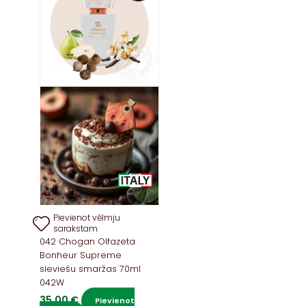
Pievienot vēlmju
sarakstam
042 Chogan Olfazeta
Bonheur Supreme
sieviešu smaržas 70ml
042W
35,00
€
Pievienot