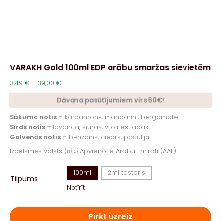
VARAKH Gold 100ml EDP arābu smaržas sievietēm
Price
3,49
€
–
39,00
€
range:
Dāvana pasūtījumiem virs 60€!
3,49 €
through
Sākuma notis –
kardamons, mandarīni, bergamote.
39,00 €
Sirds notis –
lavanda, sūnas, vijolītes lapas.
Galvenās notis –
benzoīns, ciedrs, pačūlija.
Izcelsmes valsts: 🇦🇪 Apvienotie Arābu Emirāti (AAE)
100ml
2ml testeris
Tilpums
Notīrīt
Pirkt uzreiz