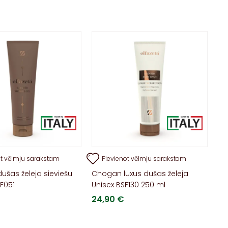
ot vēlmju sarakstam
Pievienot vēlmju sarakstam
šas želeja sieviešu
Chogan luxus dušas želeja
F051
Unisex BSF130 250 ml
24,90
€