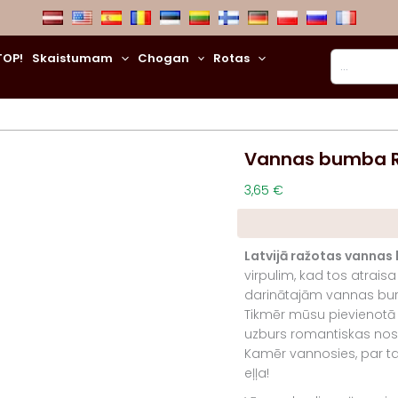
Meklēt
TOP!
Skaistumam
Chogan
Rotas
Vannas bumba 
3,65
€
Latvijā ražotas vannas
virpulim, kad tos atrai
darinātajām vannas bur
Tikmēr mūsu pievienotā 
uzburs romantiskas nos
Kamēr vannosies, par ta
eļļa!