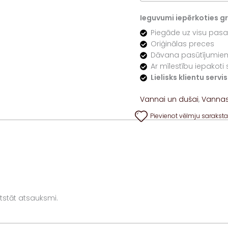
Ieguvumi iepērkoties gre
Piegāde uz visu pasa
Oriģinālas preces
Dāvana pasūtījumiem
Ar mīlestību iepakoti 
Lielisks klientu serv
Vannai un dušai
,
Vanna
Pievienot vēlmju sarakst
 atstāt atsauksmi.