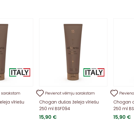
u sarakstam
Pievienot vēlmju sarakstam
Pievien
leja vīriešu
Chogan dušas želeja vīriešu
Chogan du
250 ml BSF094
250 ml BS
15,90
€
15,90
€