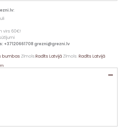
zni.lv:
uli
 virs 60€!
sūtījumi
iss: +37120661708 grezni@grezni.lv
s bumbas
Zīmols:
Radīts Latvijā
Zīmols:
Radīts Latvijā
am