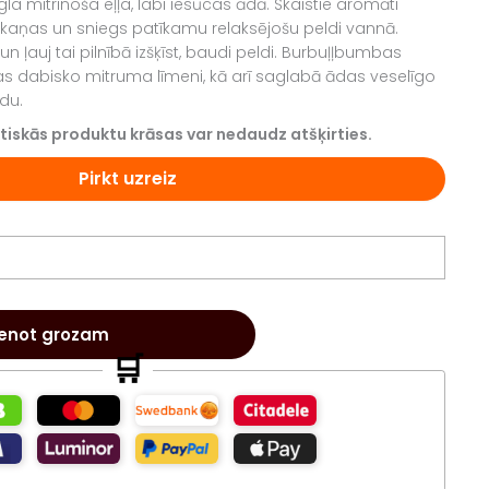
gla mitrinoša eļļa, labi iesūcas ādā. Skaistie aromāti
kaņas un sniegs patīkamu relaksējošu peldi vannā.
 ļauj tai pilnībā izšķīst, baudi peldi. Burbuļļbumbas
 dabisko mitruma līmeni, kā arī saglabā ādas veselīgo
odu.
tiskās produktu krāsas var nedaudz atšķirties.
Pirkt uzreiz
ienot grozam
🛒