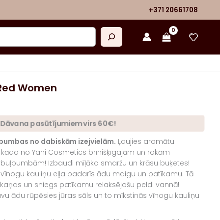
+371 20661708
Red Women
Dāvana pasūtījumiem virs 60€!
 bumbas no dabiskām izejvielām.
Ļaujies aromātu
sa kāda no Yani Cosmetics brīnišķīgajām un rokām
buļbumbām! Izbaudi mīļāko smaržu un krāsu buķetes!
vīnogu kauliņu eļļa padarīs ādu maigu un patīkamu. Tā
kaņas un sniegs patīkamu relaksējošu peldi vannā!
vu ādu rūpēsies jūras sāls un to mīkstinās vīnogu kauliņu