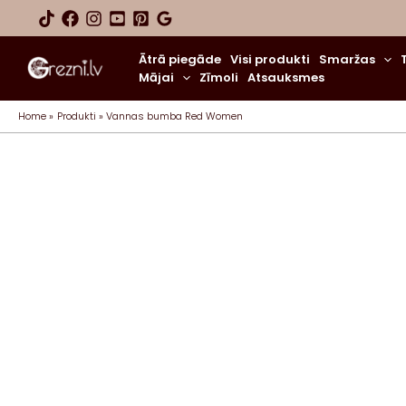
Skip
to
content
Ātrā piegāde
Visi produkti
Smaržas
Mājai
Zīmoli
Atsauksmes
Home
Produkti
Vannas bumba Red Women