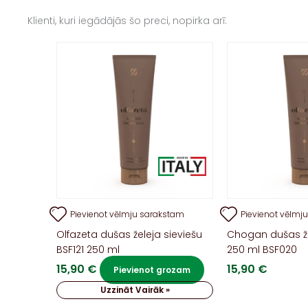
Klienti, kuri iegādājās šo preci, nopirka arī:
Pievienot vēlmju sarakstam
Pievienot vēlmj
Olfazeta dušas želeja sieviešu
Chogan dušas že
BSF121 250 ml
250 ml BSF020
15,90
€
15,90
€
Pievienot grozam
Uzzināt Vairāk »