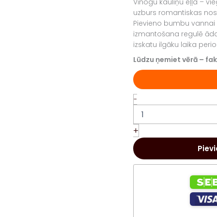
Vīnogu kauliņu eļļa – vie
uzburs romantiskas nos
Pievieno bumbu vannai un
izmantošana regulē ādas
izskatu ilgāku laika peri
Lūdzu ņemiet vērā – fak
Vannas
-
bumba
Red
Women
+
daudzums
Piev