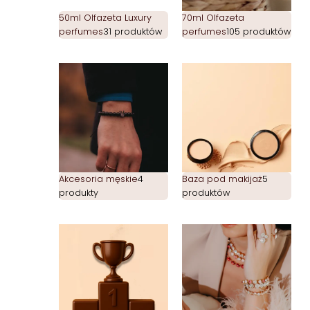
50ml Olfazeta Luxury
70ml Olfazeta
perfumes
31 produktów
perfumes
105 produktów
Akcesoria męskie
4
Baza pod makijaż
5
produkty
produktów