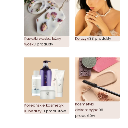
Kawałki wosku, luźny
Kolczyki
33 produkty
wosk
3 produkty
Kosmetyki
Koreańskie kosmetyki
dekoracyjne
96
K-beauty
13 produktów
produktów