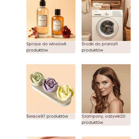
Spraye do włosów
6
Środki do prania
11
produktów
produktów
Świece
97 produktów
Szampony, odżywki
20
produktów