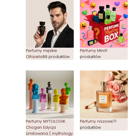
Perfumy męskie
Perfumy Mini
11
Olfazeta
99 produktów
produktów
Perfumy MYTOLOGIK
Perfumy niszowe
71
Chogan Edycja
produktów
Limitowana ( mythology