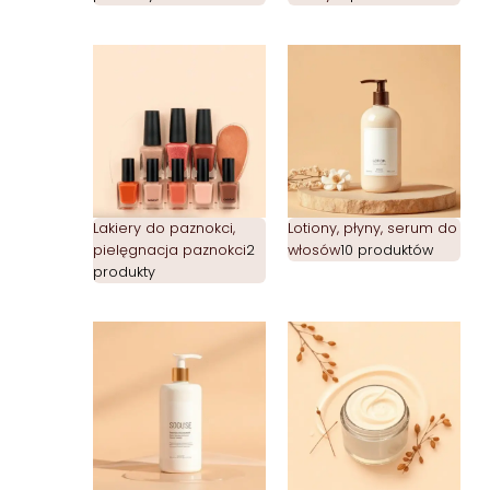
Lakiery do paznokci,
Lotiony, płyny, serum do
pielęgnacja paznokci
2
włosów
10 produktów
produkty