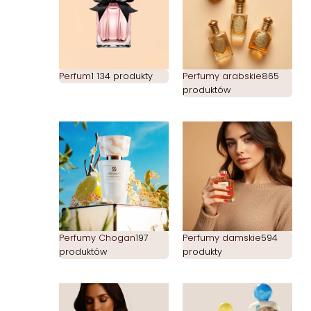
Perfum
1 134 produkty
Perfumy arabskie
865
produktów
Perfumy Chogan
197
Perfumy damskie
594
produktów
produkty