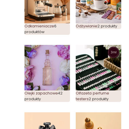
Odkamieniacze
6
Odżywianie
2 produkty
produktów
Olejki zapachowe
42
Olfazeta perfume
produkty
testers
2 produkty