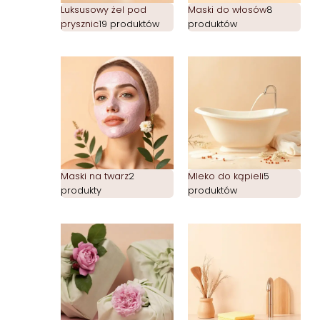
Luksusowy żel pod
Maski do włosów
8
prysznic
19 produktów
produktów
Maski na twarz
2
Mleko do kąpieli
5
produkty
produktów