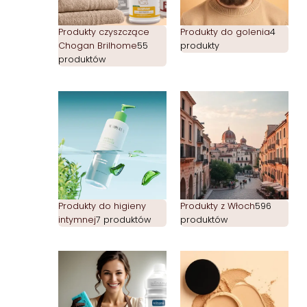
Produkty czyszczące
Produkty do golenia
4
Chogan Brilhome
55
produkty
produktów
Produkty do higieny
Produkty z Włoch
596
intymnej
7 produktów
produktów