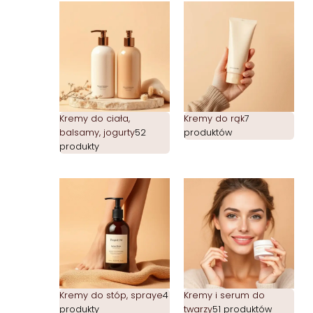
Kremy do ciała,
Kremy do rąk
7
balsamy, jogurty
52
produktów
produkty
Kremy do stóp, spraye
4
Kremy i serum do
produkty
twarzy
51 produktów