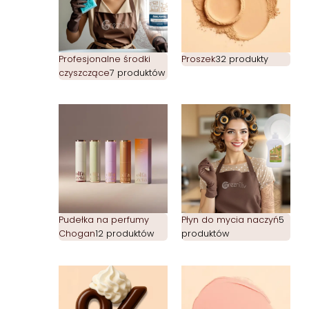
Profesjonalne środki
Proszek
32 produkty
czyszczące
7 produktów
Pudełka na perfumy
Płyn do mycia naczyń
5
Chogan
12 produktów
produktów