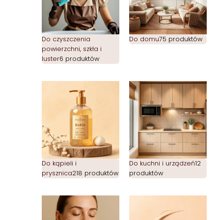
Do czyszczenia
Do domu
75 produktów
powierzchni, szkła i
luster
6 produktów
Do kąpieli i
Do kuchni i urządzeń
12
prysznica
218 produktów
produktów