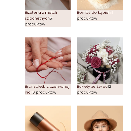
Biżuteria z metali
Bomby do kąpieli
11
szlachetnych
51
produktów
produktów
Bransoletki z czerwonej
Bukiety ze świec
12
nici
10 produktów
produktów