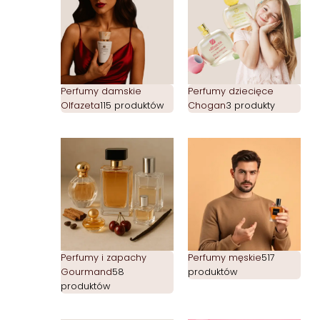
Perfumy damskie
Perfumy dziecięce
Olfazeta
115 produktów
Chogan
3 produkty
Perfumy i zapachy
Perfumy męskie
517
Gourmand
58
produktów
produktów