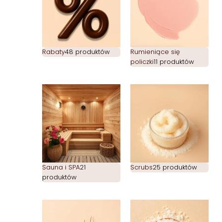
Rabaty
48 produktów
Rumieniące się
policzki
11 produktów
Sauna i SPA
21
Scrubs
25 produktów
produktów