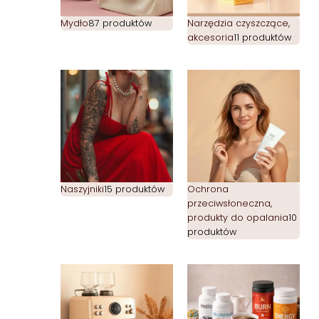
Mydło
87 produktów
Narzędzia czyszczące,
akcesoria
11 produktów
Naszyjniki
15 produktów
Ochrona
przeciwsłoneczna,
produkty do opalania
10
produktów