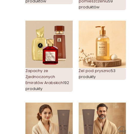
produktów
pomieszczeniu
59
produktów
Zapachy ze
Żel pod prysznic
53
Zjednoczonych
produkty
Emiratów Arabskich
192
produkty