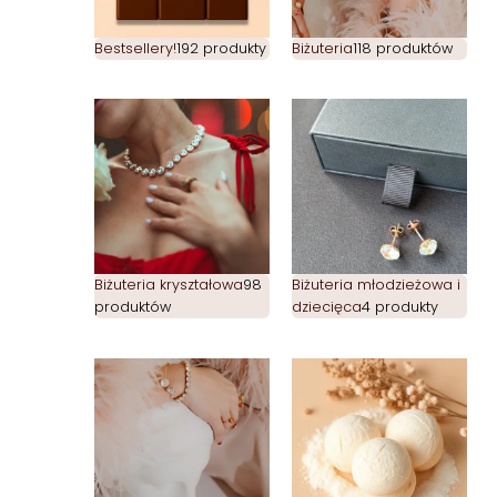
Bestsellery!
192 produkty
Biżuteria
118 produktów
Biżuteria kryształowa
98
Biżuteria młodzieżowa i
produktów
dziecięca
4 produkty