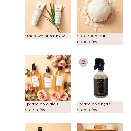
Smarów
8 produktów
Sól do kąpieli
11
produktów
Spraye do ciała
9
Spraye do wnętrz
11
produktów
produktów