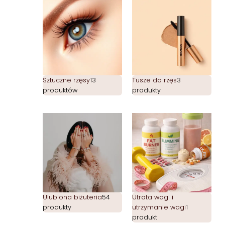
Sztuczne rzęsy
13
Tusze do rzęs
3
produktów
produkty
Ulubiona biżuteria
54
Utrata wagi i
produkty
utrzymanie wagi
1
produkt