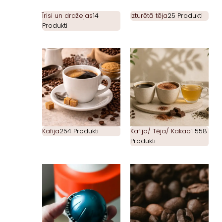
Īrisi un dražejas
14
Izturētā tēja
25 Produkti
Produkti
Kafija
254 Produkti
Kafija/ Tēja/ Kakao
1 558
Produkti