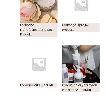
Ķermeņa
Ķermeņa spreji
4
krēmi/sviesti/eļļas
38
Produkti
Produkti
Kombucha
10 Produkti
Kondicionieri/balzāmi/
maskas
72 Produkti