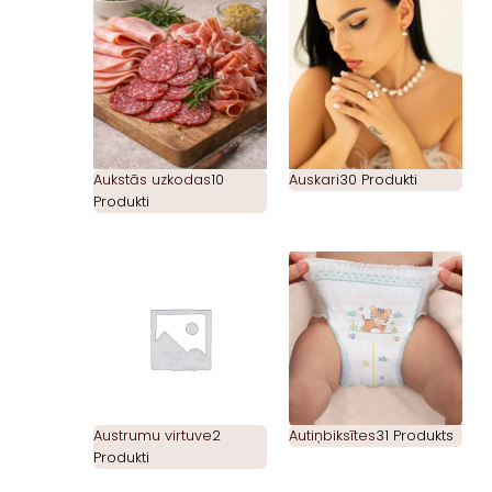
Aukstās uzkodas
10
Auskari
30 Produkti
Produkti
Austrumu virtuve
2
Autiņbiksītes
31 Produkts
Produkti