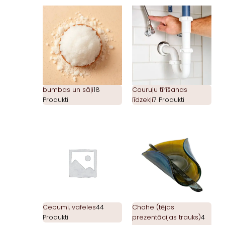
bumbas un sāļi
18
Cauruļu tīrīšanas
Produkti
līdzekļi
7 Produkti
Cepumi, vafeles
44
Chahe (tējas
Produkti
prezentācijas trauks)
4