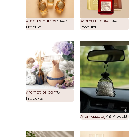
Arābu smaržas
7 448
Aromāti no AAE
194
Produkti
Produkti
Aromāti telpām
81
Produkts
Aromatizētāji
48 Produkti