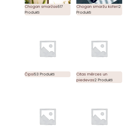
Chogan smaržas
617
Chogan smaržu koferi
2
Produkti
Produkti
Čipsi
53 Produkti
Citas mērces un
piedevas
2 Produkti