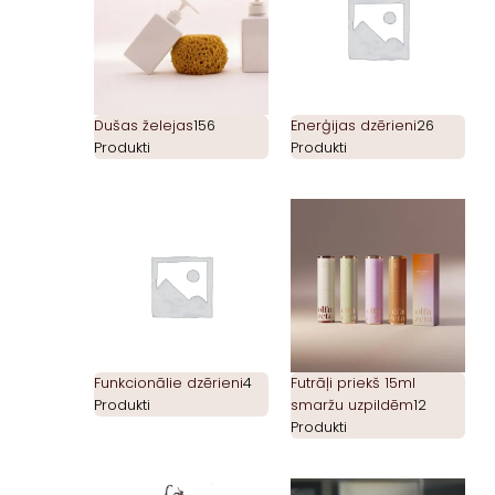
Dušas želejas
156
Enerģijas dzērieni
26
Produkti
Produkti
Funkcionālie dzērieni
4
Futrāļi priekš 15ml
Produkti
smaržu uzpildēm
12
Produkti