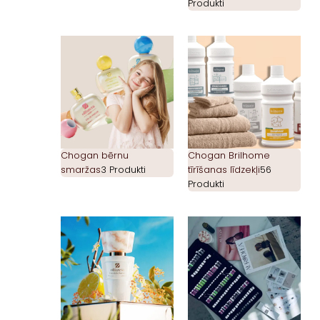
Produkti
Chogan bērnu
Chogan Brilhome
smaržas
3 Produkti
tīrīšanas līdzekļi
56
Produkti