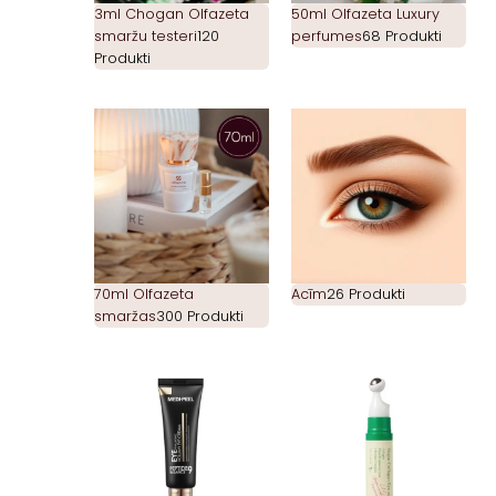
3ml Chogan Olfazeta
50ml Olfazeta Luxury
smaržu testeri
120
perfumes
68 Produkti
Produkti
70ml Olfazeta
Acīm
26 Produkti
smaržas
300 Produkti