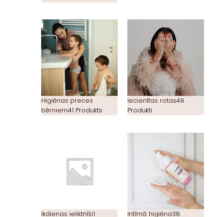
Higiēnas preces
Iecienītas rotas
49
bērniem
41 Produkts
Produkti
Ikdienas ieliktnīši
1
Intīmā higiēna
38