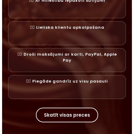
✓⃝ Ar mīlestību iepakoti sūtījumi
✓⃝ Lieliska klientu apkalpošana
✓⃝ Droši maksājumi ar karti, PayPal, Apple
Pay
✓⃝ Piegāde gandrīz uz visu pasauli
Skatīt visas preces