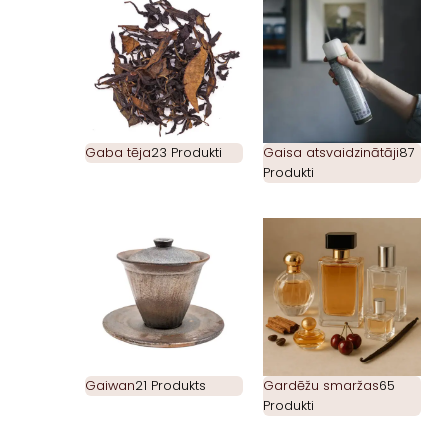
Gaba tēja
23 Produkti
Gaisa atsvaidzinātāji
87
Produkti
Gaiwan
21 Produkts
Gardēžu smaržas
65
Produkti