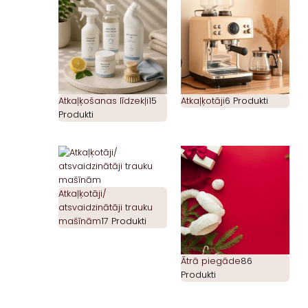
Atkaļķošanas līdzekļi
15
Atkaļķotāji
6 Produkti
Produkti
Atkaļķotāji/
atsvaidzinātāji trauku
mašīnām
17 Produkti
Ātrā piegāde
86
Produkti