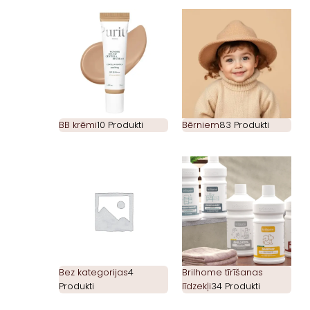
BB krēmi
10 Produkti
Bērniem
83 Produkti
Bez kategorijas
4
Brilhome tīrīšanas
Produkti
līdzekļi
34 Produkti