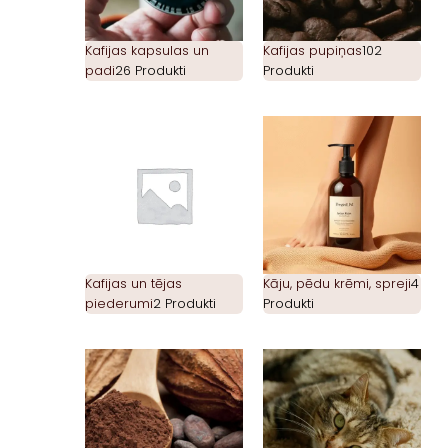
Kafijas kapsulas un
Kafijas pupiņas
102
padi
26 Produkti
Produkti
Kafijas un tējas
Kāju, pēdu krēmi, spreji
4
piederumi
2 Produkti
Produkti