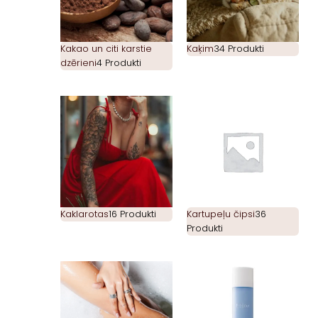
Kakao un citi karstie
Kaķim
34 Produkti
dzērieni
4 Produkti
Kaklarotas
16 Produkti
Kartupeļu čipsi
36
Produkti