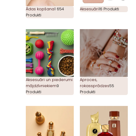
Ādas kopšana
1 654
Aksesuāri
16 Produkti
Produkti
Aksesuāri un piederumi
Aproces,
mājdzīvniekiem
9
rokassprādzes
55
Produkti
Produkti