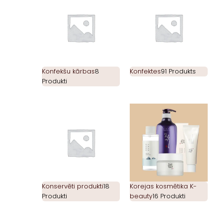
Konfekšu kārbas
8
Konfektes
91 Produkts
Produkti
Konservēti produkti
18
Korejas kosmētika K-
Produkti
beauty
16 Produkti