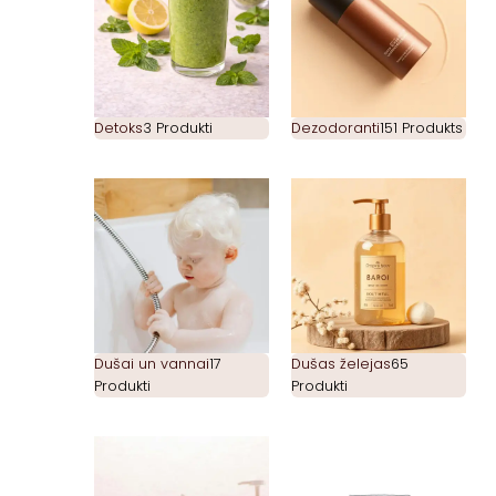
Detoks
3 Produkti
Dezodoranti
151 Produkts
Dušai un vannai
17
Dušas želejas
65
Produkti
Produkti