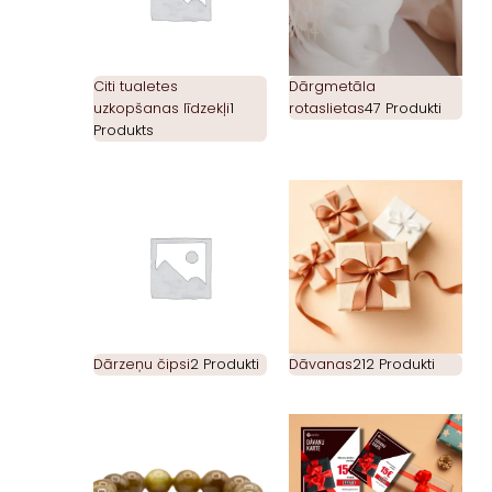
Citi tualetes
Dārgmetāla
uzkopšanas līdzekļi
1
rotaslietas
47 Produkti
Produkts
Dārzeņu čipsi
2 Produkti
Dāvanas
212 Produkti