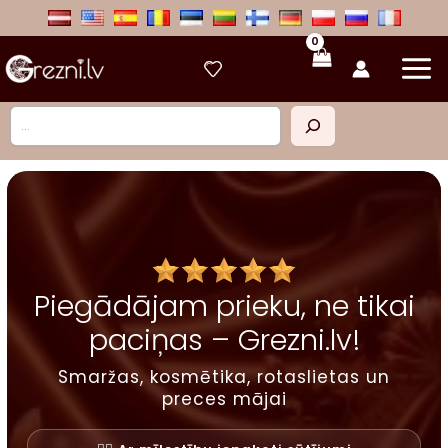
Skip
to
content
Meklēt
Piegādājam prieku, ne tikai
paciņas – Grezni.lv!
Smaržas, kosmētika, rotaslietas un
preces mājai