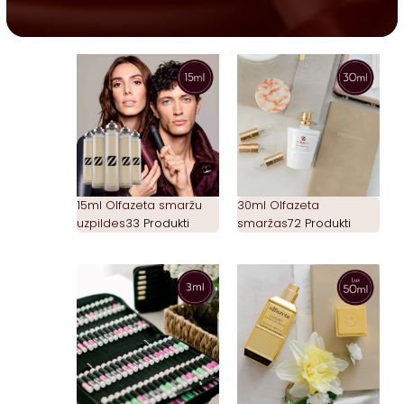
15ml Olfazeta smaržu
30ml Olfazeta
uzpildes
33 Produkti
smaržas
72 Produkti