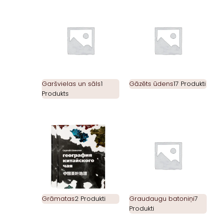
Garšvielas un sāls
1
Gāzēts ūdens
17 Produkti
Produkts
Grāmatas
2 Produkti
Graudaugu batoniņi
7
Produkti