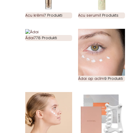
Acu krēmi
7 Produkti
Acu serumi
1 Produkts
Ādai
778 Produkti
Ādai ap acīm
9 Produkti