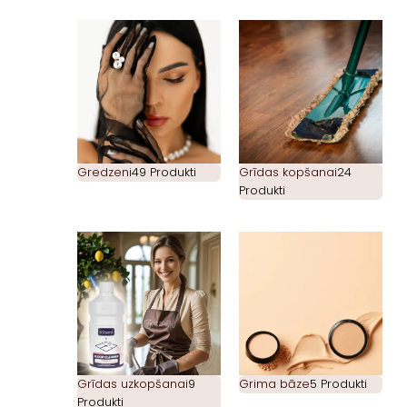
Gredzeni
49 Produkti
Grīdas kopšanai
24
Produkti
Grīdas uzkopšanai
9
Grima bāze
5 Produkti
Produkti