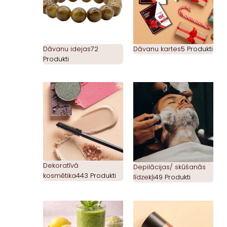
Dāvanu idejas
72
Dāvanu kartes
5 Produkti
Produkti
Dekoratīvā
Depilācijas/ skūšanās
kosmētika
443 Produkti
līdzekļi
49 Produkti