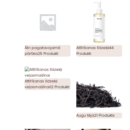
Ātri pagatavojamā
Attīrīšanas līdzekļi
44
pārtika
25 Produkti
Produkti
Attīrīšanas līdzekļi
veļasmašīnai
12 Produkti
Augu tēja
21 Produkts