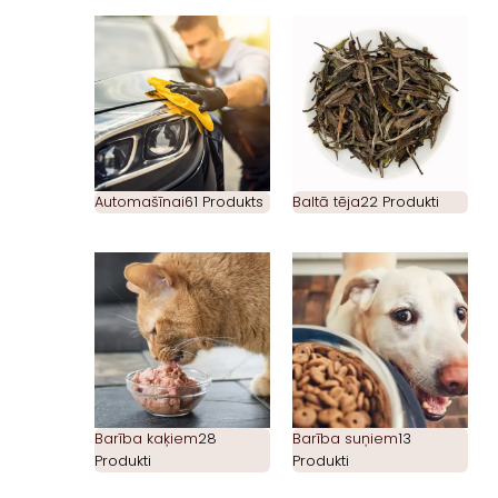
Automašīnai
61 Produkts
Baltā tēja
22 Produkti
Barība kaķiem
28
Barība suņiem
13
Produkti
Produkti