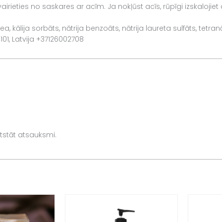
airieties no saskares ar acīm. Ja nokļūst acīs, rūpīgi izskalojiet
kālija sorbāts, nātrija benzoāts, nātrija laureta sulfāts, tetranā
4101, Latvija +37126002708
 atstāt atsauksmi.