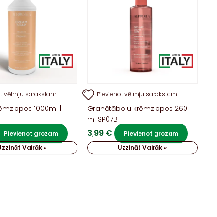
ot vēlmju sarakstam
Pievienot vēlmju sarakstam
rēmziepes 1000ml |
Granātābolu krēmziepes 260
ml SP07B
3,99
€
Pievienot grozam
Pievienot grozam
Uzzināt Vairāk »
Uzzināt Vairāk »