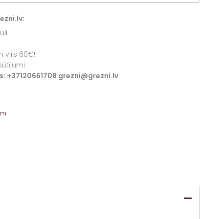
zni.lv:
uli
 virs 60€!
sūtījumi
iss: +37120661708 grezni@grezni.lv
am