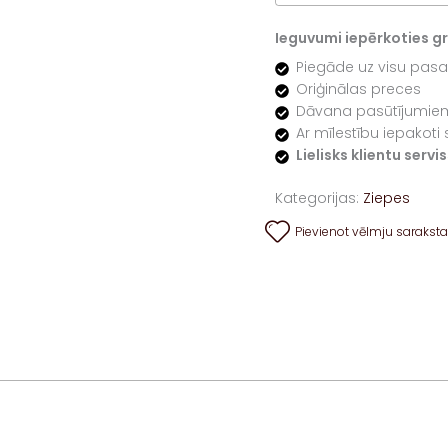
Ieguvumi iepērkoties gre
Piegāde uz visu pasa
Oriģinālas preces
Dāvana pasūtījumiem
Ar mīlestību iepakoti 
Lielisks klientu serv
Kategorijas:
Ziepes
Pievienot vēlmju sarakst