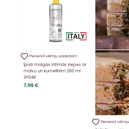
Pievienot vēlmju sarakstam
Īpaši maigas intīmās ziepes ar
malvu un kumelītēm 260 ml
SP04B
7,99
€
Pievienot vēlmj