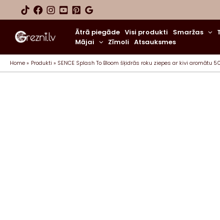
Skip
to
content
Ātrā piegāde
Visi produkti
Smaržas
Mājai
Zīmoli
Atsauksmes
Home
Produkti
SENCE Splash To Bloom šķidrās roku ziepes ar kivi aromātu 