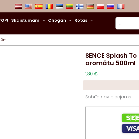
Meklēt
TOP!
Skaistumam
Chogan
Rotas
500ml
SENCE Splash To 
aromātu 500ml
1,80
€
Šobrīd nav pieejams