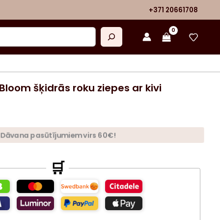
+371 20661708
Bloom šķidrās roku ziepes ar kivi
Dāvana pasūtījumiem virs 60€!
🛒