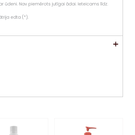
 ar ūdeni. Nav piemērots jutīgai ādai. Ieteicams līdz:
trija edta (*).