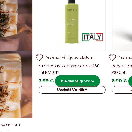
Pievienot vēlmju sarakstam
Pievien
Nīma eļļas šķidrās ziepes 260
Persiku k
ml NM07B
RSP05B
3,99
€
8,90
€
Pievienot grozam
Uzzināt Vairāk »
u sarakstam