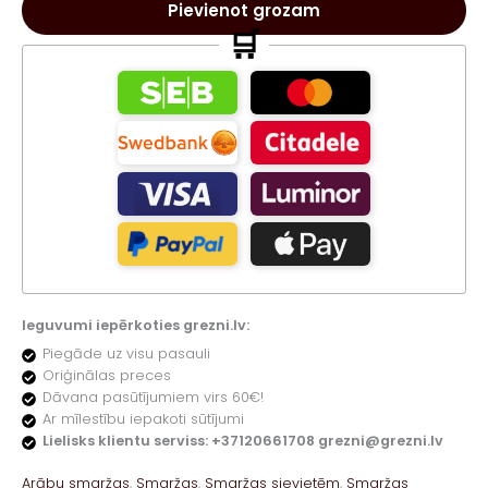
100ml
Pievienot grozam
daudzums
🛒
Ieguvumi iepērkoties grezni.lv:
Piegāde uz visu pasauli
Oriģinālas preces
Dāvana pasūtījumiem virs 60€!
Ar mīlestību iepakoti sūtījumi
Lielisks klientu serviss: +37120661708 grezni@grezni.lv
Arābu smaržas
,
Smaržas
,
Smaržas sievietēm
,
Smaržas