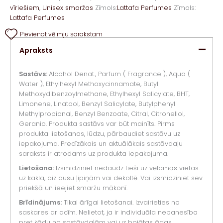
vīriešiem
,
Unisex smaržas
Zīmols:
Lattafa Perfumes
Zīmols:
Lattafa Perfumes
Pievienot vēlmju sarakstam
Apraksts
Sastāvs:
Alcohol Denat., Parfum ( Fragrance ), Aqua (
Water ), Ethylhexyl Methoxycinnamate, Butyl
Methoxydibenzoylmethane, Ethylhexyl Salicylate, BHT,
Limonene, Linatool, Benzyl Salicylate, Butylphenyl
Methylpropional, Benzyl Benzoate, Citral, Citronellol,
Geranio. Produkta sastāvs var būt mainīts. Pirms
produkta lietošanas, lūdzu, pārbaudiet sastāvu uz
iepakojuma. Precīzākais un aktuālākais sastāvdaļu
saraksts ir atrodams uz produkta iepakojuma.
Lietošana:
Izsmidziniet nedaudz tieši uz vēlamās vietas:
uz kakla, aiz ausu ļipiņām vai dekoltē. Vai izsmidziniet sev
priekšā un ieejiet smaržu mākonī.
Brīdinājums:
Tikai ārīgai lietošanai. Izvairieties no
saskares ar acīm. Nelietot, ja ir individuāla nepanesība
pret kādu no sastāvdaļām vai uz bojātas ādas.