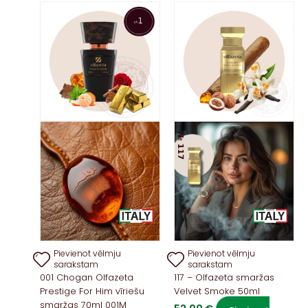
Pievienot vēlmju
Pievienot vēlmju
sarakstam
sarakstam
001 Chogan Olfazeta
117 – Olfazeta smaržas
Prestige For Him vīriešu
Velvet Smoke 50ml
smaržas 70ml 001M