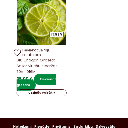
Pievienot vēlmju
sarakstam
016 Chogan Olfazeta
Sailor vīriešu smaržas
70ml 016M
35,00
€
Pievienot
grozam
Uzzināt Vairāk »
Noteikumi
Piegāde
Privātums
Sadarbība
Dzīvesstils