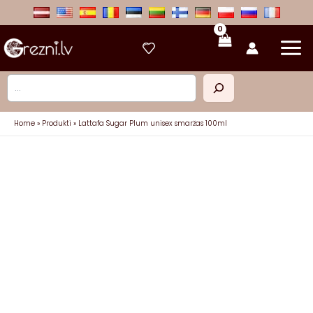
Skip
to
content
Meklēt
Home
Produkti
Lattafa Sugar Plum unisex smaržas 100ml