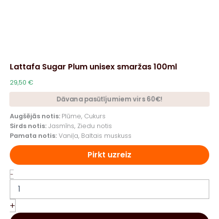
Lattafa Sugar Plum unisex smaržas 100ml
29,50
€
Dāvana pasūtījumiem virs 60€!
Augšējās notis:
Plūme, Cukurs
Sirds notis:
Jasmīns, Ziedu notis
Pamata notis:
Vaniļa, Baltais muskuss
Pirkt uzreiz
Lattafa
-
Sugar
Plum
unisex
+
smaržas