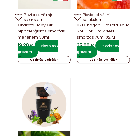
Pievienot vēlmju
Pievienot vēlmju
sarakstam
sarakstam
Olfazeta Baby Girl
021 Chogan Olfazeta Aqua
hipoalerģiskas smaržas
Soul For Him vīriešu
meitenēm 30ml
smaržas 70ml 021M
19,20
€
35,00
€
Pievienot
Pievienot
grozam
grozam
Uzzināt Vairāk »
Uzzināt Vairāk »