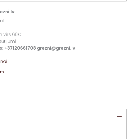
zni.lv:
uli
 virs 60€!
sūtījumi
iss: +37120661708 grezni@grezni.lv
nai
am