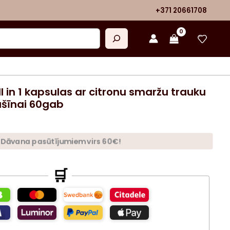
+371 20661708
ll in 1 kapsulas ar citronu smaržu trauku
īnai 60gab
Dāvana pasūtījumiem virs 60€!
🛒