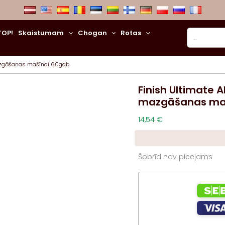
Meklēt
TOP!
Skaistumam
Chogan
Rotas
 mazgāšanas mašīnai 60gab
Finish Ultimate A
mazgāšanas maš
14,54
€
Šobrīd nav pieejams