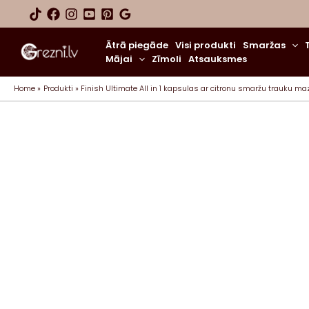
Skip
to
content
Ātrā piegāde
Visi produkti
Smaržas
Mājai
Zīmoli
Atsauksmes
Home
Produkti
Finish Ultimate All in 1 kapsulas ar citronu smaržu trauku