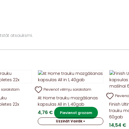
 atstāt atsauksmi.
u sarakstam
Pievienot vēlmju sarakstam
Pievien
auku
At Home trauku mazgāšanas
letes 22x
kapsulas All in 1, 40gab
Finish Ult
trauku m
4,76
€
Pievienot grozam
60gab
Uzzināt Vairāk »
14,54
€