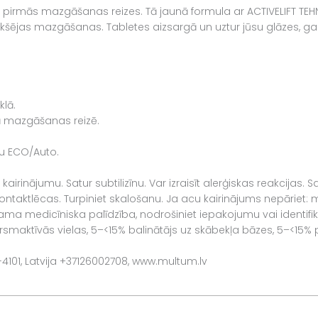
o pirmās mazgāšanas reizes. Tā jaunā formula ar ACTIVELIFT TEHN
priekšējas mazgāšanas. Tabletes aizsargā un uztur jūsu glāzes,
klā.
rā mazgāšanas reizē.
mu ECO/Auto.
kairinājumu. Satur subtilizīnu. Var izraisīt alerģiskas reakcijas
kontaktlēcas. Turpiniet skalošanu. Ja acu kairinājums nepāriet:
 medicīniska palīdzība, nodrošiniet iepakojumu vai identifikāc
aktīvās vielas, 5–<15% balinātājs uz skābekļa bāzes, 5–<15% pol
V-4101, Latvija +37126002708, www.multum.lv