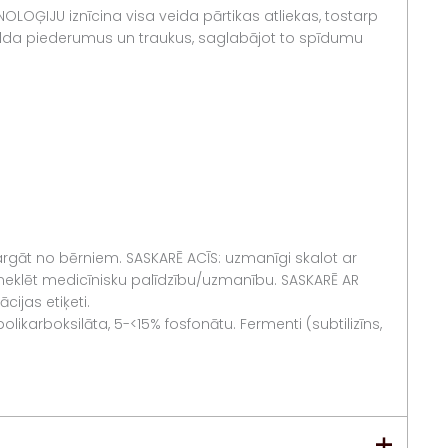
OLOĢIJU iznīcina visa veida pārtikas atliekas, tostarp
 galda piederumus un traukus, saglabājot to spīdumu
. Sargāt no bērniem. SASKARĒ ACĪS: uzmanīgi skalot ar
 meklēt medicīnisku palīdzību/uzmanību. SASKARĒ AR
ijas etiķeti.
ikarboksilāta, 5-<15% fosfonātu. Fermenti (subtilizīns,