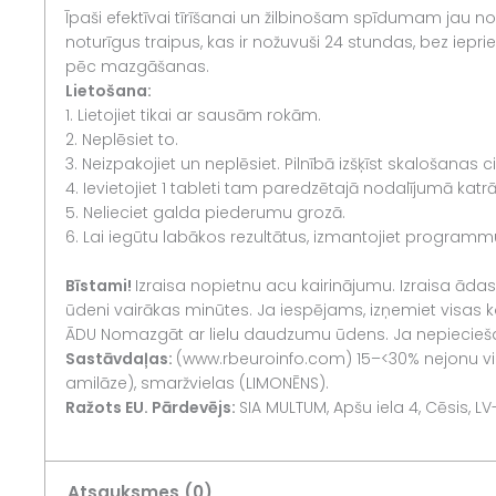
Īpaši efektīvai tīrīšanai un žilbinošam spīdumam jau n
noturīgus traipus, kas ir nožuvuši 24 stundas, bez ie
pēc mazgāšanas.
Lietošana:
1. Lietojiet tikai ar sausām rokām.
2. Neplēsiet to.
3. Neizpakojiet un neplēsiet. Pilnībā izšķīst skalošanas ci
4. Ievietojiet 1 tableti tam paredzētajā nodalījumā kat
5. Nelieciet galda piederumu grozā.
6. Lai iegūtu labākos rezultātus, izmantojiet program
Bīstami!
Izraisa nopietnu acu kairinājumu. Izraisa ādas 
ūdeni vairākas minūtes. Ja iespējams, izņemiet visas 
ĀDU Nomazgāt ar lielu daudzumu ūdens. Ja nepieciešama
Sastāvdaļas:
(www.rbeuroinfo.com) 15–<30% nejonu virsm
amilāze), smaržvielas (LIMONĒNS).
Ražots EU. Pārdevējs:
SIA MULTUM, Apšu iela 4, Cēsis, L
Atsauksmes (0)