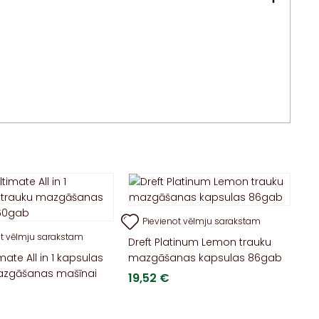
Pievienot vēlmju sarakstam
ot vēlmju sarakstam
Dreft Platinum Lemon trauku
imate All in 1 kapsulas
mazgāšanas kapsulas 86gab
azgāšanas mašīnai
19,52
€