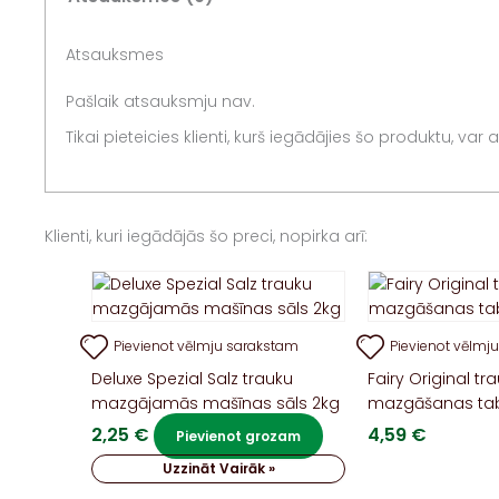
Atsauksmes
Pašlaik atsauksmju nav.
Tikai pieteicies klienti, kurš iegādājies šo produktu, var
Klienti, kuri iegādājās šo preci, nopirka arī:
Pievienot vēlmju sarakstam
Pievienot vēlmj
Deluxe Spezial Salz trauku
Fairy Original tr
mazgājamās mašīnas sāls 2kg
mazgāšanas tab
2,25
€
4,59
€
Pievienot grozam
Uzzināt Vairāk »