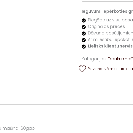
Ieguvumi iepērkoties gre
Piegāde uz visu pasa
Oriģinālas preces
Dāvana pasūtījumiem
Ar mīlestību iepakoti 
Lielisks klientu serv
Kategorijas:
Trauku mašī
Pievienot vēlmju sarakst
uku mašīnai 60gab