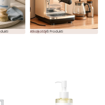
odukti
Atkaļķotāji
6 Produkti