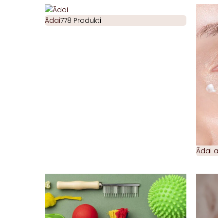
Ādai
778 Produkti
Ādai 