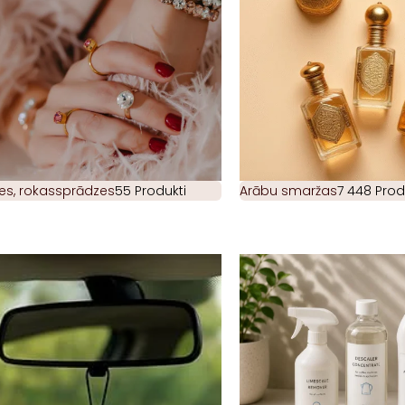
es, rokassprādzes
55 Produkti
Arābu smaržas
7 448 Prod