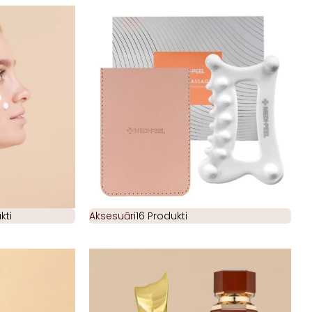
kti
Aksesuāri
16 Produkti