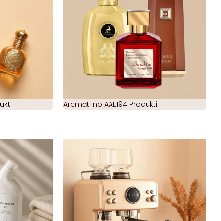
ukti
Aromāti no AAE
194 Produkti