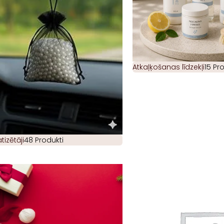
Atkaļķošanas līdzekļi
15 Pr
izētāji
48 Produkti