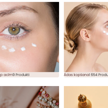
ap acīm
9 Produkti
Ādas kopšana
1 654 Produ