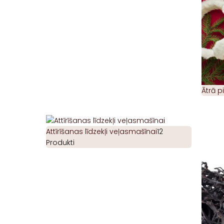
Ātrā 
Attīrīšanas līdzekļi veļasmašīnai
12
Produkti