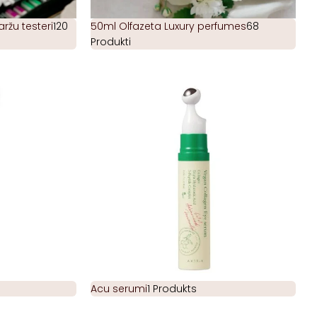
žu testeri
120
50ml Olfazeta Luxury perfumes
68
Produkti
Acu serumi
1 Produkts