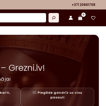
+371 20661708
 Grezni.lv!
ājai
karti,
✓⃝ Piegāde gandrīz uz visu
y
pasauli