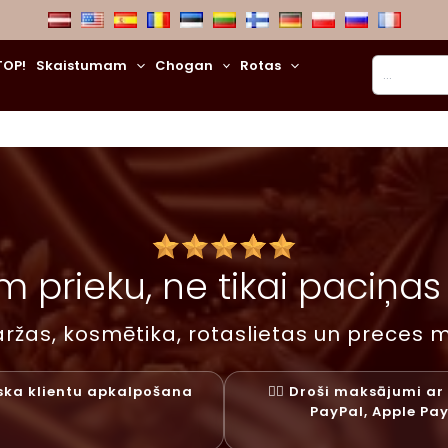
Meklēt
TOP!
Skaistumam
Chogan
Rotas
 prieku, ne tikai paciņas –
ržas, kosmētika, rotaslietas un preces m
liska klientu apkalpošana
✓⃝ Droši maksājumi ar 
PayPal, Apple Pa