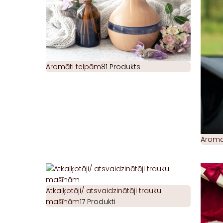
Aromāti telpām
81 Produkts
Aromat
Atkaļķotāji/ atsvaidzinātāji trauku
mašīnām
17 Produkti