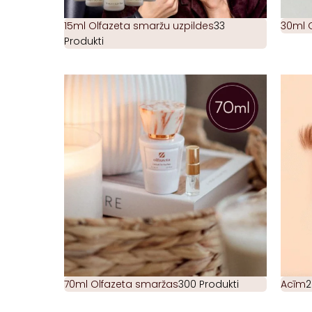
15ml Olfazeta smaržu uzpildes
33
30ml 
Produkti
70ml Olfazeta smaržas
300 Produkti
Acīm
2