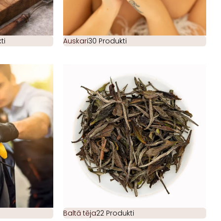
ti
Auskari
30 Produkti
Baltā tēja
22 Produkti