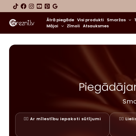
Skip
to
content
Ātrā piegāde
Visi produkti
Smaržas
Mājai
Zīmoli
Atsauksmes
Piegādājam
Sma
✓⃝ Ar mīlestību iepakoti sūtījumi
✓⃝ Lie