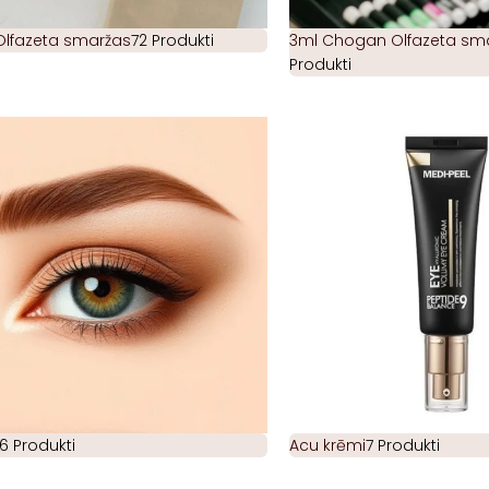
Olfazeta smaržas
72 Produkti
3ml Chogan Olfazeta smar
Produkti
6 Produkti
Acu krēmi
7 Produkti