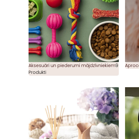
Aksesuāri un piederumi mājdzīvniekiem
9
Aproc
Produkti