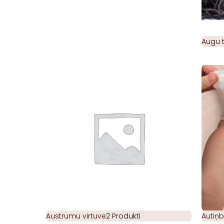
Augu t
Austrumu virtuve
2 Produkti
Autiņb