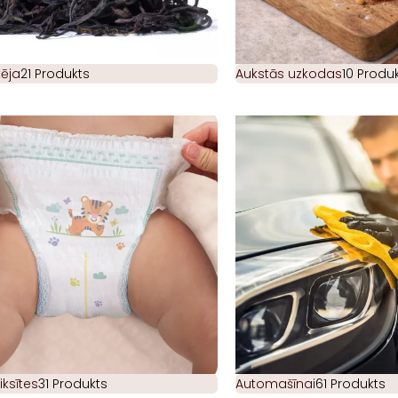
ēja
21 Produkts
Aukstās uzkodas
10 Produk
iksītes
31 Produkts
Automašīnai
61 Produkts