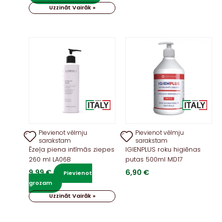
was:
is:
Uzzināt Vairāk »
7,99 €.
6,39 €.
Pievienot vēlmju
Pievienot vēlmju
sarakstam
sarakstam
Ēzeļa piena intīmās ziepes
IGIENPLUS roku higiēnas
260 ml LA06B
putas 500ml MD17
9,99
€
6,90
€
Pievienot
grozam
Uzzināt Vairāk »