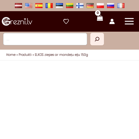
Skip
to
content
Meklēt
Home
Produkti
ELKOS ziepes ar mandeļu eļļu 150g