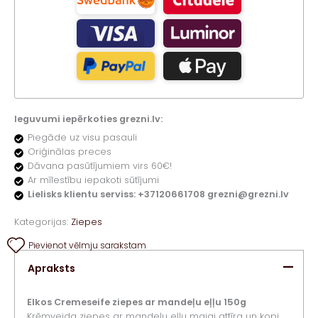
Ieguvumi iepērkoties grezni.lv:
Piegāde uz visu pasauli
Oriģinālas preces
Dāvana pasūtījumiem virs 60€!
Ar mīlestību iepakoti sūtījumi
Lielisks klientu serviss: +37120661708 grezni@grezni.lv
Kategorijas:
Ziepes
Pievienot vēlmju sarakstam
Apraksts
Elkos Cremeseife ziepes ar mandeļu eļļu 150g
Krēmveida ziepes ar mandeļu eļļu maigi attīra un kopj