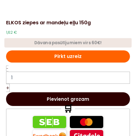
ELKOS ziepes ar mandeļu eļļu 150g
1,62
€
Dāvana pasūtījumiem virs 60€!
Pirkt uzreiz
ELKOS
-
ziepes
ar
mandeļu
+
eļļu
150g
Pievienot grozam
daudzums
🛒