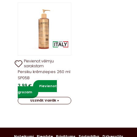
Pievienot vēlmju
sarakstam
Persiku krēmziepes 260 ml
SP05B
3,99
€
Pievienot
grozam
Uzzināt Vairāk »
Noteikumi
Piegāde
Privātums
Sadarbība
Dzīvesstils