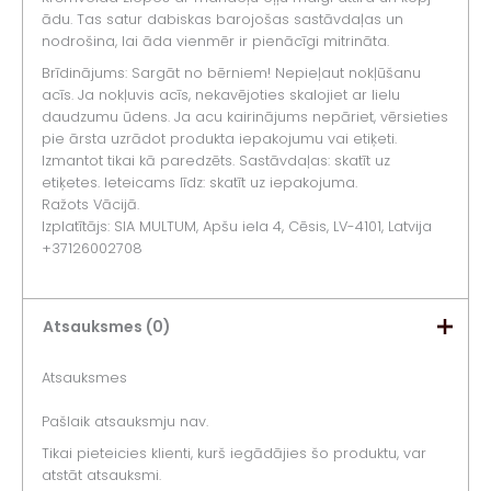
ādu. Tas satur dabiskas barojošas sastāvdaļas un
nodrošina, lai āda vienmēr ir pienācīgi mitrināta.
Brīdinājums: Sargāt no bērniem! Nepieļaut nokļūšanu
acīs. Ja nokļuvis acīs, nekavējoties skalojiet ar lielu
daudzumu ūdens. Ja acu kairinājums nepāriet, vērsieties
pie ārsta uzrādot produkta iepakojumu vai etiķeti.
Izmantot tikai kā paredzēts. Sastāvdaļas: skatīt uz
etiķetes. Ieteicams līdz: skatīt uz iepakojuma.
Ražots Vācijā.
Izplatītājs: SIA MULTUM, Apšu iela 4, Cēsis, LV-4101, Latvija
+37126002708
Atsauksmes (0)
Atsauksmes
Pašlaik atsauksmju nav.
Tikai pieteicies klienti, kurš iegādājies šo produktu, var
atstāt atsauksmi.