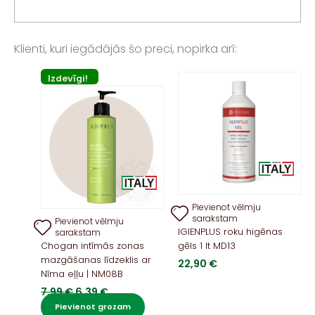
Klienti, kuri iegādājās šo preci, nopirka arī:
Izdevīgi!
Pievienot vēlmju
sarakstam
Pievienot vēlmju
IGIENPLUS roku higēnas
sarakstam
Chogan intīmās zonas
gēls 1 lt MD13
mazgāšanas līdzeklis ar
22,90
€
Nīma eļļu | NM08B
Original
Current
7,99
€
6,39
€
price
price
Pievienot grozam