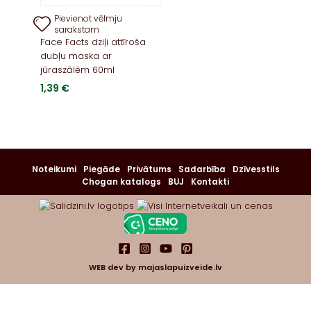
Pievienot vēlmju
sarakstam
Face Facts dziļi attīroša
dubļu maska ​​ar
jūraszālēm 60ml
1,39
€
Noteikumi
Piegāde
Privātums
Sadarbība
Dzīvesstils
Chogan katalogs
BUJ
Kontakti
WEB dev by
majaslapuizveide.lv