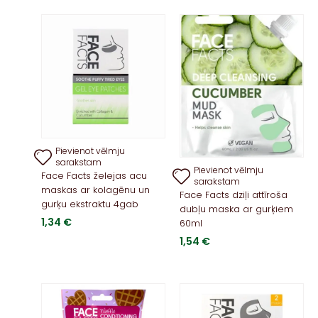
Pievienot vēlmju
sarakstam
Pievienot vēlmju
Face Facts želejas acu
sarakstam
maskas ar kolagēnu un
Face Facts dziļi attīroša
gurķu ekstraktu 4gab
dubļu maska ​​ar gurķiem
1,34
€
60ml
1,54
€