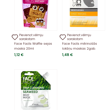
Pievienot vēlmju
Pievienot vēlmju
sarakstam
sarakstam
Face Facts Waffle sejas
Face Facts mitrinošās
maska 20ml
lokšņu maskas 2gab.
1,12
€
1,48
€