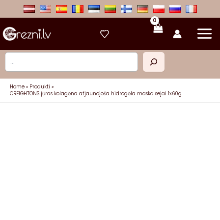
Skip
to
content
Meklēt
Home
Produkti
CREIGHTONS jūras kolagēna atjaunojoša hidrogēla maska sejai 1x60g