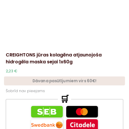
CREIGHTONS jūras kolagēna atjaunojoša
hidrogēla maska sejai 1x60g
2,23
€
Dāvana pasūtījumiem virs 60€!
Šobrīd nav pieejams
🛒