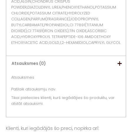
ACID,ALGIN,CHONDRUS CRISPUS
POWDER,DIAZOLIDINYL UREA,PHENOXYETHANOL,POTASSIUM
CHLORIDE,POTASSIUM CITRATE,HYDROLYZED
COLLAGEN,PARFUM(FRAGRANCE),IODOPROPYNYL
BUTYLCARBAMATE,PROPANEDIOL,CI 77891(TITANIUM
DIOXIDE),CI 77491(IRON OXIDES),TIN OXIDE,ASCORBIC
ACID,HYDROXYPROLYL TETRAPEPTIDE-106 AMIDOETHOXY
ETHOXYACETIC ACID,GOLD,1,2-HEXANEDIOL,CAPRYLYL GLYCOL
Atsauksmes (0)
Atsauksmes
Pašlaik atsauksmju nav.
Tikai pieteicies klienti, kurš iegādājies šo produktu, var
atstāt atsauksmi.
Klienti, kuri iegādājās šo preci, nopirka arī: