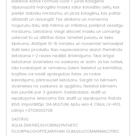
Balance Active Formula Gold + jūras kolagēna
atjaunojošā hidrogēla maska ​​satur koloidālo zeltu, kas
piešķir dabisku mirdzumu, un jūras kolagēnu, kas palīdz
izlīdzināt un aizsargāt. Tas atvēsina un nomierina
nogurušu ādu, dziļi mitrina un mīkstina, piešķirot veselīgu
mirdzumu. Lietošana: Viegli atlociet masku un uzmanīgi
uzlieciet to uz attīrītas ādas. Izmetiet paciņu ar lieko
šķidrumu. Atstājiet 10-15 minūtes un noņemiet. Iemasējiet
ādā lieko produktu. Nav nepieciešams skalot. Piemērots
lietošanai 1-2 reizes nedēļā. Brīdinājums: Tikai ārīgai
lietošanai. Izvairieties no saskares ar acīm. Ja tas notiek,
labi noskalojiet ar remdenu ūdeni. Nelietot uz kairinātas,
bojātas vai saulē apdegušas ādas. Ja rodas
kairinājums, pārtrauciet lietošanu. Sargāt no bērniem.
Izvairieties no saskares ar apģērbu. Nelietot bērniem,
kas jaunāki par 3 gadiem. Sastāvdaļas: skatīt uz
iepakojuma. Ieteicams līdz: skatīt uz iepakojuma. Ražots
Ķīnā. Importētājs: SIA MULTUM, Apšu iela 4, Cēsis, LV-4101,
Latvija +37126002708
SASTĀVS:
AQUA (WATER),GLYCERIN,SYNTHETIC
FLUORPHLOGOPITE,XANTHAN GUM,GLUCOMANNAN,CITRIC