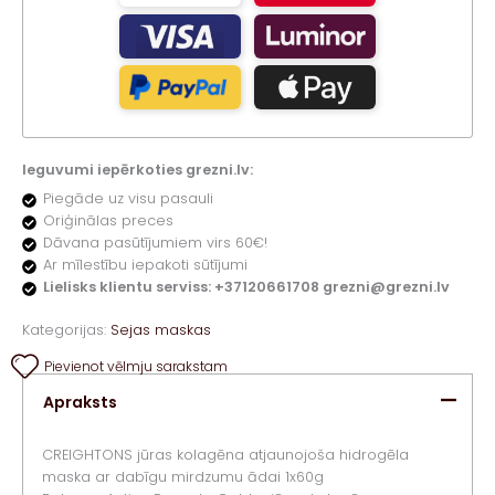
Ieguvumi iepērkoties grezni.lv:
Piegāde uz visu pasauli
Oriģinālas preces
Dāvana pasūtījumiem virs 60€!
Ar mīlestību iepakoti sūtījumi
Lielisks klientu serviss: +37120661708 grezni@grezni.lv
Kategorijas:
Sejas maskas
Pievienot vēlmju sarakstam
Apraksts
CREIGHTONS jūras kolagēna atjaunojoša hidrogēla
maska ar dabīgu mirdzumu ādai 1x60g