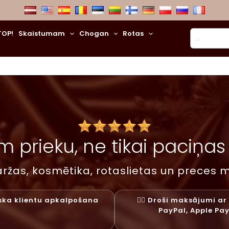
Meklēt
TOP!
Skaistumam
Chogan
Rotas
 prieku, ne tikai paciņas –
ržas, kosmētika, rotaslietas un preces m
liska klientu apkalpošana
✓⃝ Droši maksājumi ar 
PayPal, Apple Pa