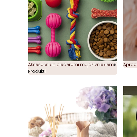
Aksesuāri un piederumi mājdzīvniekiem
9
Aproc
Produkti