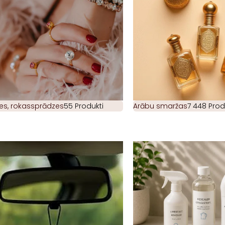
es, rokassprādzes
55 Produkti
Arābu smaržas
7 448 Prod