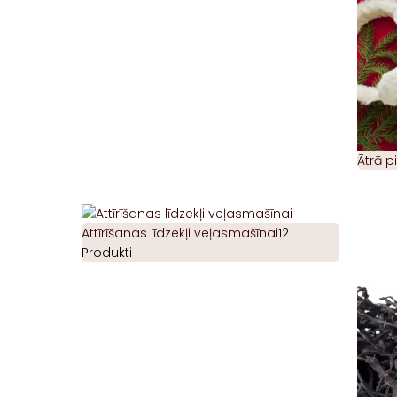
Ātrā 
Attīrīšanas līdzekļi veļasmašīnai
12
Produkti