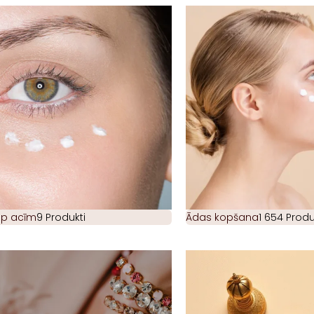
ap acīm
9 Produkti
Ādas kopšana
1 654 Produ