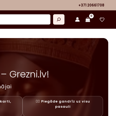
+371 20661708
 Grezni.lv!
ājai
karti,
✓⃝ Piegāde gandrīz uz visu
y
pasauli