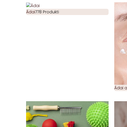
Ādai
778 Produkti
Ādai 