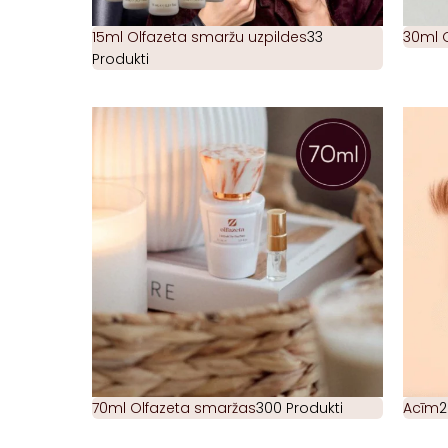
15ml Olfazeta smaržu uzpildes
33
30ml 
Produkti
70ml Olfazeta smaržas
300 Produkti
Acīm
2