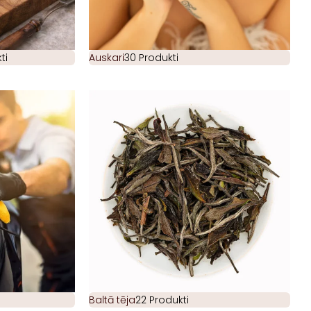
ti
Auskari
30 Produkti
Baltā tēja
22 Produkti