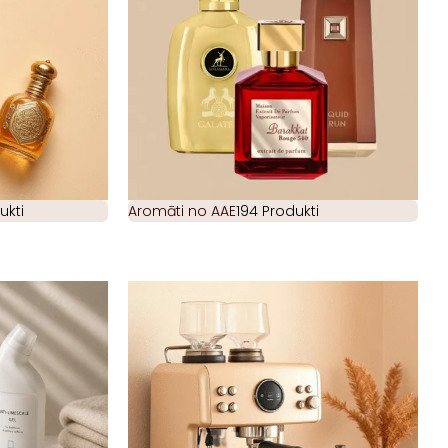
ukti
Aromāti no AAE
194 Produkti