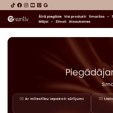
Skip
to
content
Ātrā piegāde
Visi produkti
Smaržas
Mājai
Zīmoli
Atsauksmes
Piegādājam
Sma
✓⃝ Ar mīlestību iepakoti sūtījumi
✓⃝ Lie