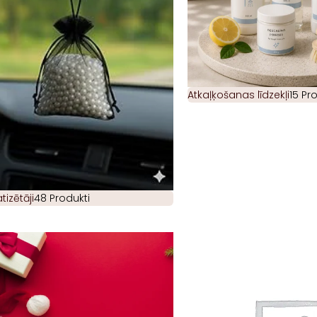
Atkaļķošanas līdzekļi
15 Pr
izētāji
48 Produkti