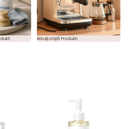
odukti
Atkaļķotāji
6 Produkti