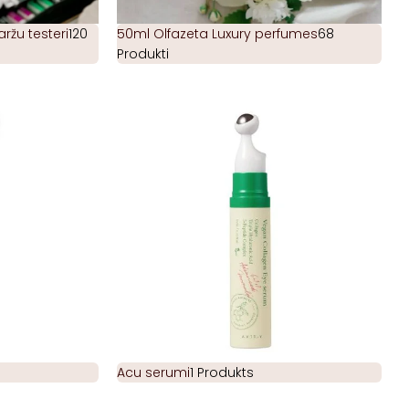
žu testeri
120
50ml Olfazeta Luxury perfumes
68
Produkti
Acu serumi
1 Produkts