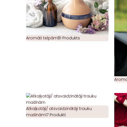
Aromāti telpām
81 Produkts
Aromat
Atkaļķotāji/ atsvaidzinātāji trauku
mašīnām
17 Produkti