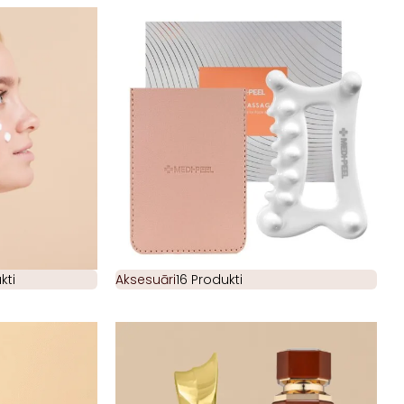
kti
Aksesuāri
16 Produkti