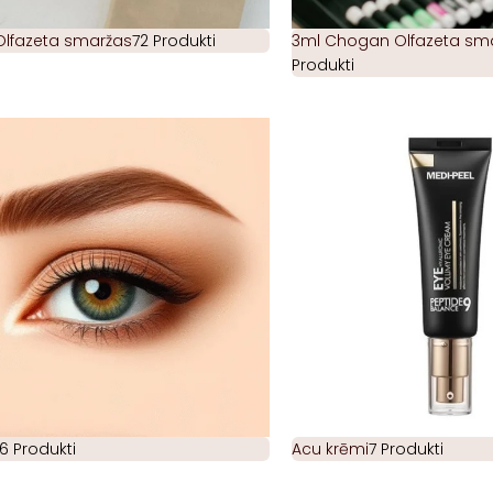
Olfazeta smaržas
72 Produkti
3ml Chogan Olfazeta smar
Produkti
6 Produkti
Acu krēmi
7 Produkti