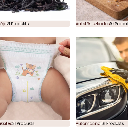
ēja
21 Produkts
Aukstās uzkodas
10 Produk
iksītes
31 Produkts
Automašīnai
61 Produkts