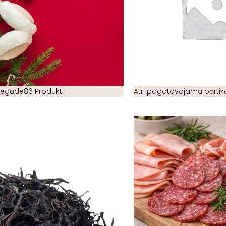
piegāde
86 Produkti
Ātri pagatavojamā pārtik