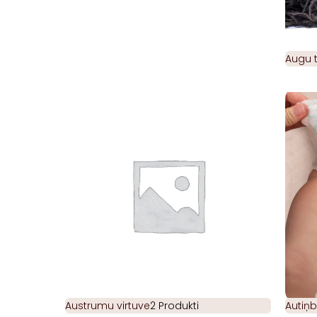
Augu t
Austrumu virtuve
2 Produkti
Autiņb