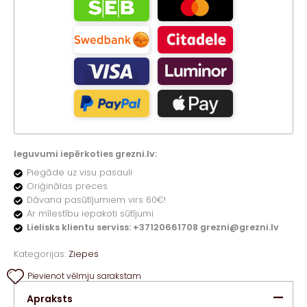
Ieguvumi iepērkoties grezni.lv:
Piegāde uz visu pasauli
Oriģinālas preces
Dāvana pasūtījumiem virs 60€!
Ar mīlestību iepakoti sūtījumi
Lielisks klientu serviss: +37120661708 grezni@grezni.lv
Kategorijas:
Ziepes
Pievienot vēlmju sarakstam
Apraksts