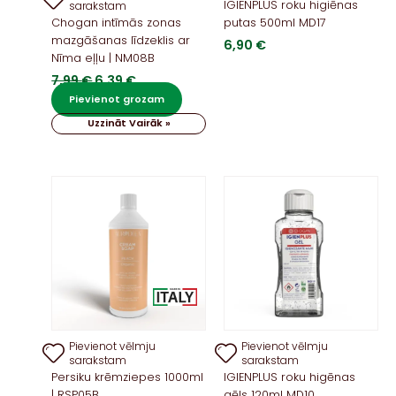
IGIENPLUS roku higiēnas
sarakstam
Chogan intīmās zonas
putas 500ml MD17
mazgāšanas līdzeklis ar
6,90
€
Nīma eļļu | NM08B
Original
Current
7,99
€
6,39
€
price
price
Pievienot grozam
was:
is:
Uzzināt Vairāk »
7,99 €.
6,39 €.
Pievienot vēlmju
Pievienot vēlmju
sarakstam
sarakstam
Persiku krēmziepes 1000ml
IGIENPLUS roku higēnas
| RSP05B
gēls 120ml MD10