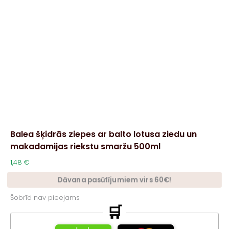
Balea šķidrās ziepes ar balto lotusa ziedu un
makadamijas riekstu smaržu 500ml
1,48
€
Dāvana pasūtījumiem virs 60€!
Šobrīd nav pieejams
🛒