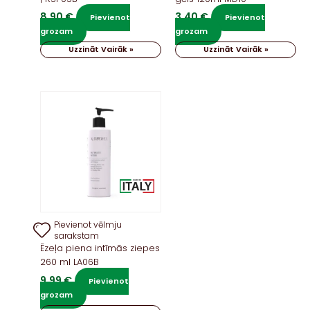
8,90
€
3,40
€
Pievienot
Pievienot
grozam
grozam
Uzzināt Vairāk »
Uzzināt Vairāk »
Pievienot vēlmju
sarakstam
Ēzeļa piena intīmās ziepes
260 ml LA06B
9,99
€
Pievienot
grozam