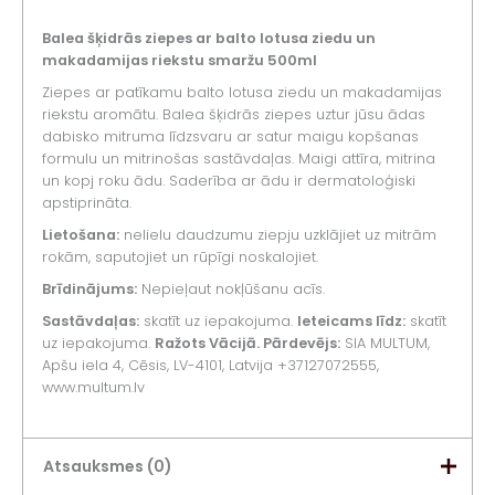
Balea šķidrās ziepes ar balto lotusa ziedu un
makadamijas riekstu smaržu 500ml
Ziepes ar patīkamu balto lotusa ziedu un makadamijas
riekstu aromātu. Balea šķidrās ziepes uztur jūsu ādas
dabisko mitruma līdzsvaru ar satur maigu kopšanas
formulu un mitrinošas sastāvdaļas. Maigi attīra, mitrina
un kopj roku ādu. Saderība ar ādu ir dermatoloģiski
apstiprināta.
Lietošana:
nelielu daudzumu ziepju uzklājiet uz mitrām
rokām, saputojiet un rūpīgi noskalojiet.
Brīdinājums:
Nepieļaut nokļūšanu acīs.
Sastāvdaļas:
skatīt uz iepakojuma.
Ieteicams līdz:
skatīt
uz iepakojuma.
Ražots Vācijā. Pārdevējs:
SIA MULTUM,
Apšu iela 4, Cēsis, LV-4101, Latvija +37127072555,
www.multum.lv
Atsauksmes (0)