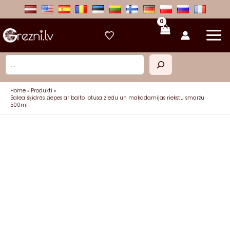
Skip
to
content
Meklēt
Home
Produkti
Balea šķidrās ziepes ar balto lotusa ziedu un makadamijas riekstu smaržu
500ml