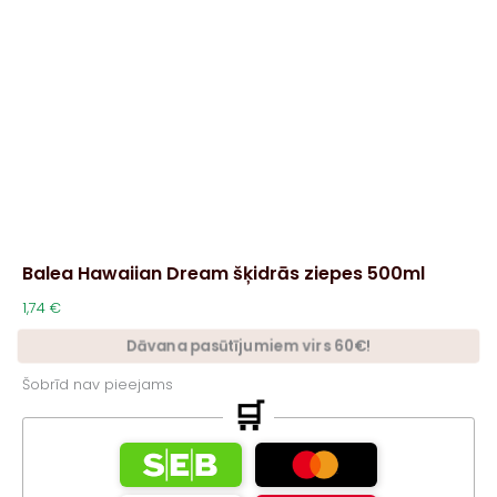
Balea Hawaiian Dream šķidrās ziepes 500ml
1,74
€
Dāvana pasūtījumiem virs 60€!
Šobrīd nav pieejams
🛒