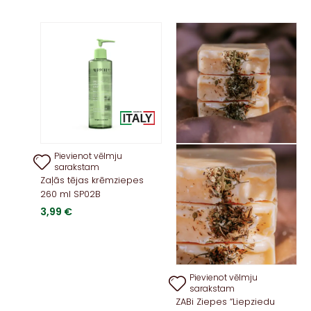
Pievienot vēlmju
sarakstam
Zaļās tējas krēmziepes
260 ml SP02B
3,99
€
Pievienot vēlmju
sarakstam
ZABi Ziepes “Liepziedu