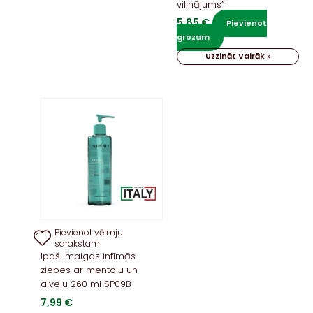
vilinājums”
5,85
€
Pievienot
grozam
Uzzināt Vairāk »
Pievienot vēlmju
sarakstam
Īpaši maigas intīmās
ziepes ar mentolu un
alveju 260 ml SP09B
7,99
€