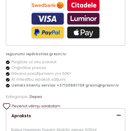
Ieguvumi iepērkoties grezni.lv:
Piegāde uz visu pasauli
Oriģinālas preces
Dāvana pasūtījumiem virs 60€!
Ar mīlestību iepakoti sūtījumi
Lielisks klientu serviss: +37120661708 grezni@grezni.lv
Kategorijas:
Ziepes
Pievienot vēlmju sarakstam
Apraksts
Balea Hawaiian Dream šķidrās ziepes 500ml