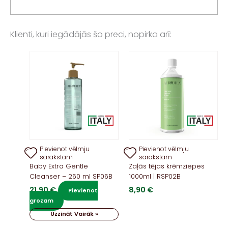
Klienti, kuri iegādājās šo preci, nopirka arī:
Pievienot vēlmju
Pievienot vēlmju
sarakstam
sarakstam
Baby Extra Gentle
Zaļās tējas krēmziepes
Cleanser – 260 ml SP06B
1000ml | RSP02B
21,90
€
8,90
€
Pievienot
grozam
Uzzināt Vairāk »