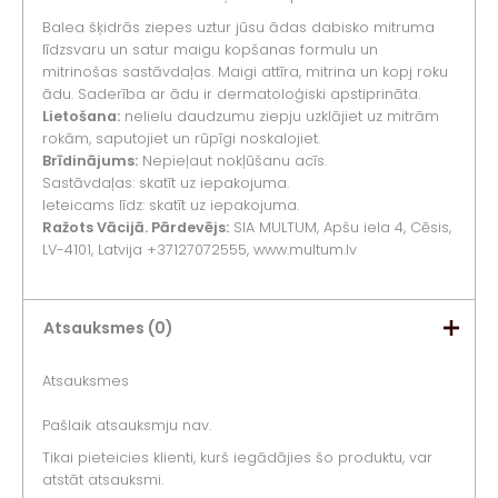
Balea šķidrās ziepes uztur jūsu ādas dabisko mitruma
līdzsvaru un satur maigu kopšanas formulu un
mitrinošas sastāvdaļas. Maigi attīra, mitrina un kopj roku
ādu. Saderība ar ādu ir dermatoloģiski apstiprināta.
Lietošana:
nelielu daudzumu ziepju uzklājiet uz mitrām
rokām, saputojiet un rūpīgi noskalojiet.
Brīdinājums:
Nepieļaut nokļūšanu acīs.
Sastāvdaļas: skatīt uz iepakojuma.
Ieteicams līdz: skatīt uz iepakojuma.
Ražots Vācijā. Pārdevējs:
SIA MULTUM, Apšu iela 4, Cēsis,
LV-4101, Latvija +37127072555, www.multum.lv
Atsauksmes (0)
Atsauksmes
Pašlaik atsauksmju nav.
Tikai pieteicies klienti, kurš iegādājies šo produktu, var
atstāt atsauksmi.