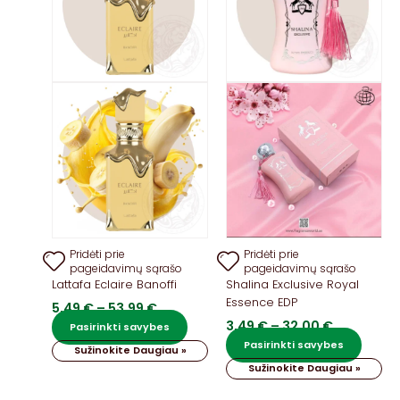
Pridėti prie
Pridėti prie
pageidavimų sąrašo
pageidavimų sąrašo
Lattafa Eclaire Banoffi
Shalina Exclusive Royal
Essence EDP
Price
5,49
€
–
53,99
€
range:
Price
3,49
€
–
32,00
€
This
Pasirinkti savybes
5,49 €
range:
product
This
Pasirinkti savybes
Sužinokite Daugiau »
through
3,49 €
has
produ
Sužinokite Daugiau »
53,99 €
through
multiple
has
32,00 €
variants.
multip