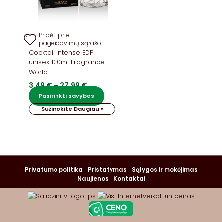
Pridėti prie
pageidavimų sąrašo
Cocktail Intense EDP
unisex 100ml Fragrance
World
Price
3,49
€
–
27,99
€
range:
This
Pasirinkti savybes
3,49 €
product
Sužinokite Daugiau »
through
has
27,99 €
multiple
variants.
The
options
may
Privatumo politika
Pristatymas
Sąlygos ir mokėjimas
be
Naujienos
Kontaktai
chosen
on
the
product