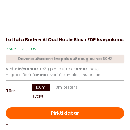
Lattafa Bade e Al Oud Noble Blush EDP kvepalams
Price
3,50
€
–
39,00
€
range:
Dovana užsakant kvepalus už daugiau nei 60€!
3,50 €
through
Viršutinės natos:
rožių pienasŠirdies
natos:
bezė,
39,00 €
migdolaiBazinės
natos:
vanilė, santalas, muskusas
100ml
3ml testeris
Tūris
Išvalyti
Pirkti dabar
produkto
-