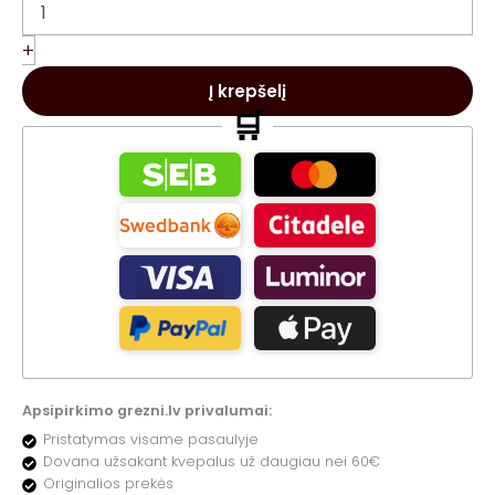
kiekis:
Lattafa
Bade
+
e
Al
Į krepšelį
Oud
🛒
Noble
Blush
EDP
kvepalams
Apsipirkimo grezni.lv privalumai:
Pristatymas visame pasaulyje
Dovana užsakant kvepalus už daugiau nei 60€
Originalios prekės