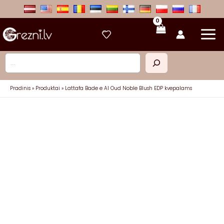
Pereiti
prie
turinio
Paieška
Pradinis
Produktai
Lattafa Bade e Al Oud Noble Blush EDP kvepalams