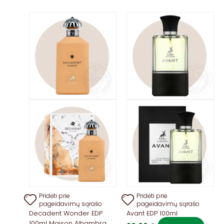
The
variant
options
The
may
option
be
may
chosen
be
on
chose
the
on
product
the
page
produ
page
Pridėti prie
Pridėti prie
pageidavimų sąrašo
pageidavimų sąrašo
Decadent Wonder EDP
Avant EDP 100ml
100ml Maison Alhambra