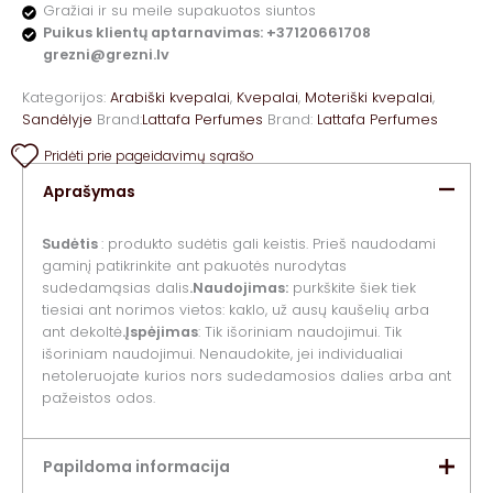
Gražiai ir su meile supakuotos siuntos
Puikus klientų aptarnavimas: +37120661708
grezni@grezni.lv
Kategorijos:
Arabiški kvepalai
,
Kvepalai
,
Moteriški kvepalai
,
Sandėlyje
Brand:
Lattafa Perfumes
Brand:
Lattafa Perfumes
Pridėti prie pageidavimų sąrašo
Aprašymas
Sudėtis
: produkto sudėtis gali keistis. Prieš naudodami
gaminį patikrinkite ant pakuotės nurodytas
sudedamąsias dalis
.Naudojimas:
purkškite šiek tiek
tiesiai ant norimos vietos: kaklo, už ausų kaušelių arba
ant dekoltė
.Įspėjimas
: Tik išoriniam naudojimui. Tik
išoriniam naudojimui. Nenaudokite, jei individualiai
netoleruojate kurios nors sudedamosios dalies arba ant
pažeistos odos.
Papildoma informacija