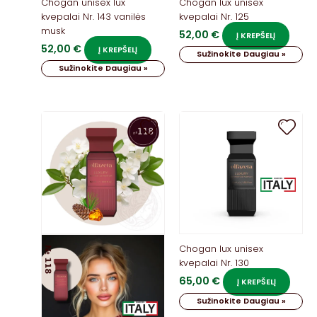
Chogan unisex lux
Chogan lux unisex
kvepalai Nr. 143 vanilės
kvepalai Nr. 125
musk
52,00
€
Į KREPŠELĮ
52,00
€
Į KREPŠELĮ
Sužinokite Daugiau »
Sužinokite Daugiau »
Chogan lux unisex
kvepalai Nr. 130
65,00
€
Į KREPŠELĮ
Sužinokite Daugiau »