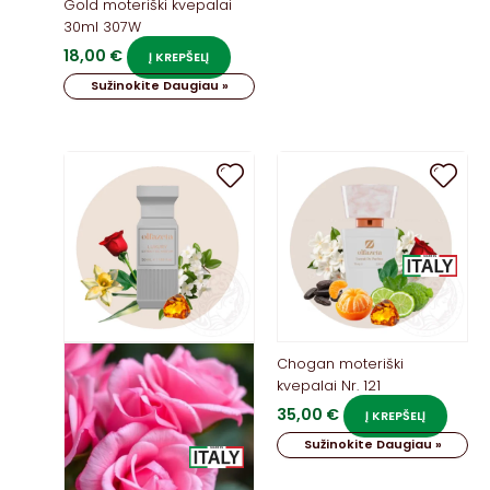
Gold moteriški kvepalai
30ml 307W
18,00
€
Į KREPŠELĮ
Sužinokite Daugiau »
Chogan moteriški
kvepalai Nr. 121
35,00
€
Į KREPŠELĮ
Sužinokite Daugiau »