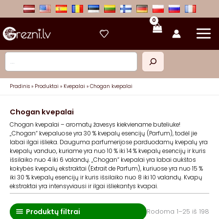
Pereiti
prie
turinio
Paieška
Pradinis
Produktai
Kvepalai
Chogan kvepalai
Chogan kvepalai
Chogan kvepalai – aromatų žavesys kiekviename buteliuke!
„Chogan“ kvepaluose yra 30 % kvepalų esencijų (Parfum), todėl jie
labai ilgai išlieka. Dauguma parfumerijose parduodamų kvepalų yra
kvepalų vanduo, kuriame yra nuo 10 % iki 14 % kvepalų esencijų ir kuris
išsilaiko nuo 4 iki 6 valandų. „Chogan“ kvepalai yra labai aukštos
kokybės kvepalų ekstraktai (Extrait de Parfum), kuriuose yra nuo 15 %
iki 30 % kvepalų esencijų ir kuris išsilaiko nuo 8 iki 10 valandų. Kvapų
ekstraktai yra intensyviausi ir ilgai išliekantys kvapai.
Produktų filtrai
Rū
Rodoma 1–25 iš 198