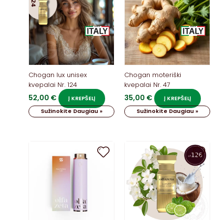
Chogan lux unisex
Chogan moteriški
kvepalai Nr. 124
kvepalai Nr. 47
52,00
€
35,00
€
Į KREPŠELĮ
Į KREPŠELĮ
Sužinokite Daugiau »
Sužinokite Daugiau »