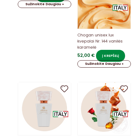
Sužinokite Daugiau »
Chogan unisex lux
kvepalai Nr. 144 vanilės
karamelė
52,00
€
Į KREPŠELĮ
Sužinokite Daugiau »