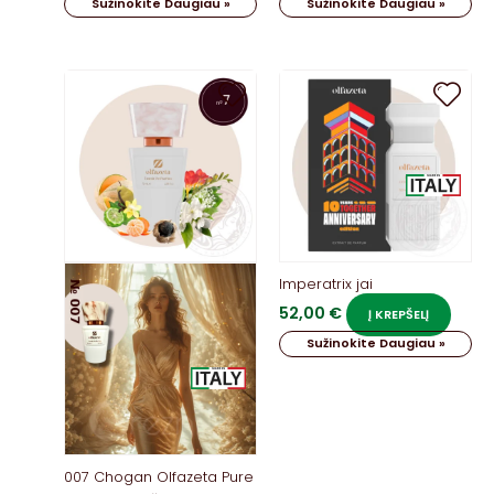
Sužinokite Daugiau »
Sužinokite Daugiau »
Imperatrix jai
52,00
€
Į KREPŠELĮ
Sužinokite Daugiau »
007 Chogan Olfazeta Pure