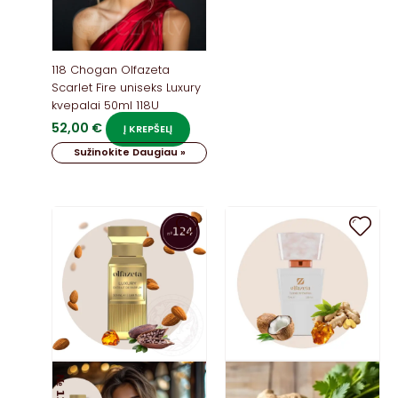
118 Chogan Olfazeta
Scarlet Fire uniseks Luxury
kvepalai 50ml 118U
52,00
€
Į KREPŠELĮ
Sužinokite Daugiau »