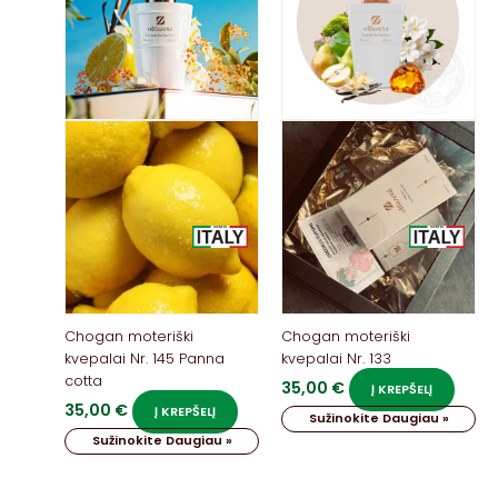
Chogan moteriški
Chogan moteriški
kvepalai Nr. 145 Panna
kvepalai Nr. 133
cotta
35,00
€
Į KREPŠELĮ
35,00
€
Į KREPŠELĮ
Sužinokite Daugiau »
Sužinokite Daugiau »