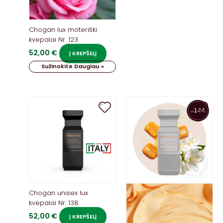
Chogan lux moteriški
kvepalai Nr. 123
52,00
€
Į KREPŠELĮ
Sužinokite Daugiau »
Chogan unisex lux
kvepalai Nr. 138
52,00
€
Į KREPŠELĮ