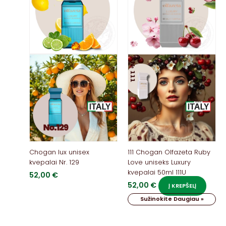
Chogan lux unisex
111 Chogan Olfazeta Ruby
kvepalai Nr. 129
Love uniseks Luxury
kvepalai 50ml 111U
52,00
€
52,00
€
Į KREPŠELĮ
Sužinokite Daugiau »