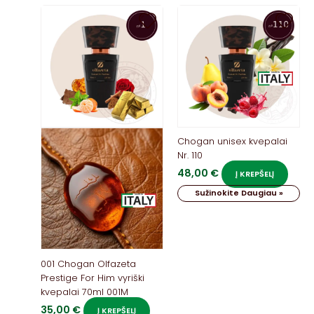
Chogan unisex kvepalai
Nr. 110
48,00
€
Į KREPŠELĮ
Sužinokite Daugiau »
001 Chogan Olfazeta
Prestige For Him vyriški
kvepalai 70ml 001M
35,00
€
Į KREPŠELĮ