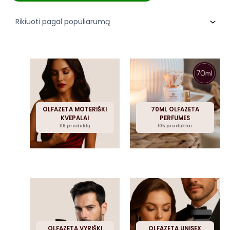
pa
po
OLFAZETA MOTERIŠKI
70ML OLFAZETA
KVEPALAI
PERFUMES
116 produktų
105 produktai
OLFAZETA VYRIŠKI
OLFAZETA UNISEX