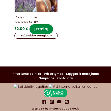
Chogan unisex lux.
kvepalai Nr. 112
52,00
€
Į KREPŠELĮ
Sužinokite Daugiau »
Privatumo politika
Pristatymas
Sąlygos ir mokėjimas
Naujienos
Kontaktai
WEB dev by
majaslapuizveide.lv