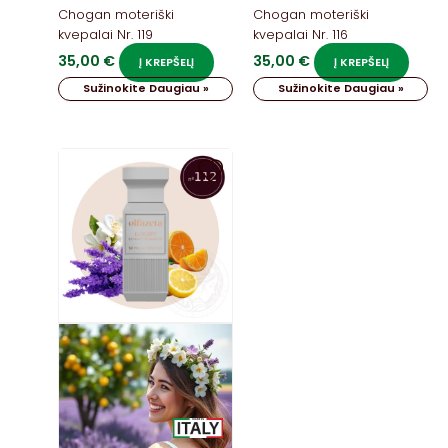
Chogan moteriški
Chogan moteriški
kvepalai Nr. 119
kvepalai Nr. 116
35,00
€
35,00
€
Į KREPŠELĮ
Į KREPŠELĮ
Sužinokite Daugiau »
Sužinokite Daugiau »