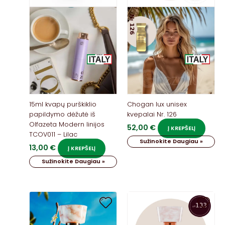
15ml kvapų purškiklio
Chogan lux unisex
papildymo dėžutė iš
kvepalai Nr. 126
Olfazeta Modern linijos
52,00
€
Į KREPŠELĮ
TCOV011 – Lilac
Sužinokite Daugiau »
13,00
€
Į KREPŠELĮ
Sužinokite Daugiau »