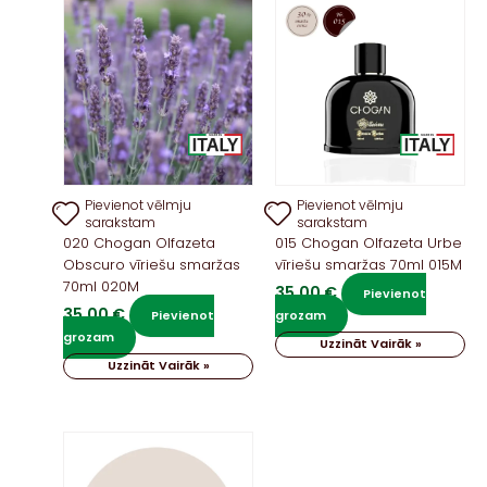
Pievienot vēlmju
Pievienot vēlmju
sarakstam
sarakstam
020 Chogan Olfazeta
015 Chogan Olfazeta Urbe
Obscuro vīriešu smaržas
vīriešu smaržas 70ml 015M
70ml 020M
35,00
€
Pievienot
35,00
€
Pievienot
grozam
grozam
Uzzināt Vairāk »
Uzzināt Vairāk »