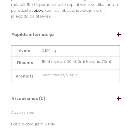
mēneši. 15ml tilpuma smaržu uzpildi var lietot tikai ar tam
paredzēto
futlāri
, kas nav iekļauts iepakojumā un
jāiegādājas atsevišķi.
Papildu informācija
Svars
0,100 kg
15ml uzpilde, 30ml, 3ml testeris, 70ml
Tilpums
Saldi maigs, Viegls
Aromāts
Atsauksmes (0)
Atsauksmes
Pašlaik atsauksmju nav.