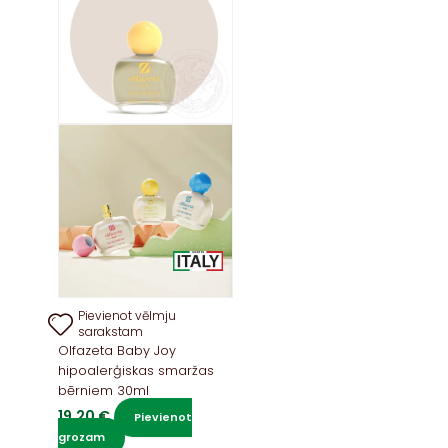
Pievienot vēlmju
sarakstam
Olfazeta Baby Joy
hipoalerģiskas smaržas
bērniem 30ml
19,20
€
Pievienot
grozam