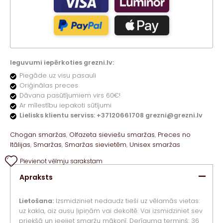
Ieguvumi iepērkoties grezni.lv:
Piegāde uz visu pasauli
Oriģinālas preces
Dāvana pasūtījumiem virs 60€!
Ar mīlestību iepakoti sūtījumi
Lielisks klientu serviss: +37120661708 grezni@grezni.lv
Chogan smaržas
,
Olfazeta sieviešu smaržas
,
Preces no
Itālijas
,
Smaržas
,
Smaržas sievietēm
,
Unisex smaržas
Pievienot vēlmju sarakstam
Apraksts
Lietošana:
Izsmidziniet nedaudz tieši uz vēlamās vietas:
uz kakla, aiz ausu ļipiņām vai dekoltē. Vai izsmidziniet sev
priekšā un ieejiet smaržu mākonī. Derīguma termiņš: 36