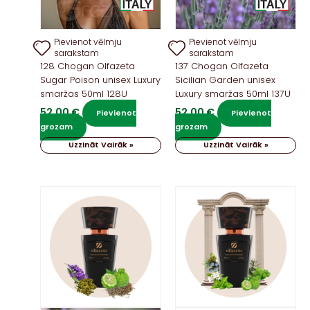
Pievienot vēlmju
Pievienot vēlmju
sarakstam
sarakstam
128 Chogan Olfazeta
137 Chogan Olfazeta
Sugar Poison unisex Luxury
Sicilian Garden unisex
smaržas 50ml 128U
Luxury smaržas 50ml 137U
52,00
€
52,00
€
Pievienot
Pievienot
grozam
grozam
Uzzināt Vairāk »
Uzzināt Vairāk »