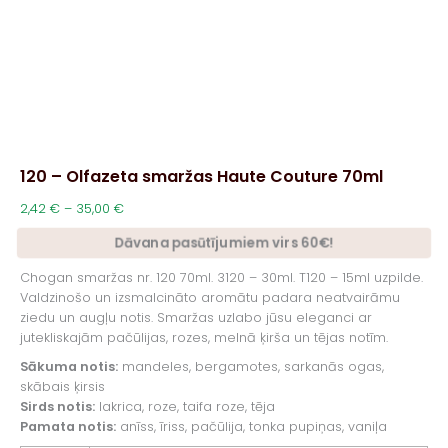
120 – Olfazeta smaržas Haute Couture 70ml
Price
2,42
€
–
35,00
€
range:
Dāvana pasūtījumiem virs 60€!
2,42 €
through
Chogan smaržas nr. 120 70ml. 3120 – 30ml. T120 – 15ml uzpilde.
35,00 €
Valdzinošo un izsmalcināto aromātu padara neatvairāmu
ziedu un augļu notis. Smaržas uzlabo jūsu eleganci ar
jutekliskajām pačūlijas, rozes, melnā ķirša un tējas notīm.
Sākuma notis:
mandeles, bergamotes, sarkanās ogas,
skābais ķirsis
Sirds notis:
lakrica, roze, taifa roze, tēja
Pamata notis:
anīss, īriss, pačūlija, tonka pupiņas, vaniļa