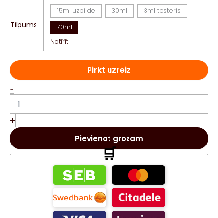
15ml uzpilde
30ml
3ml testeris
Tilpums
70ml
Notīrīt
Pirkt uzreiz
120
-
-
Olfazeta
smaržas
+
Haute
Couture
Pievienot grozam
70ml
🛒
daudzums