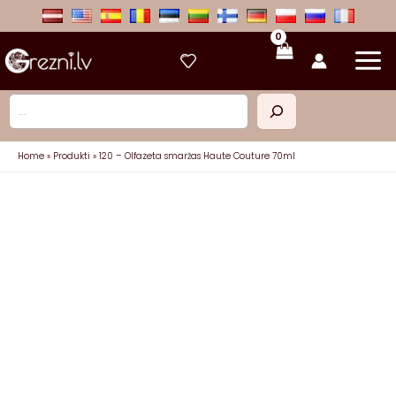
Skip
to
content
Meklēt
Home
Produkti
120 – Olfazeta smaržas Haute Couture 70ml