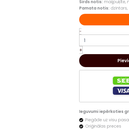
Sirds notis:
maijpuķīte, 
Pamata notis:
dzintars,
154
-
Chogan
Olfazeta
Liaison
+
Rose
sieviešu
Piev
smaržu
uzpilde
15ml
T154W
daudzums
Ieguvumi iepērkoties gre
Piegāde uz visu pasa
Oriģinālas preces