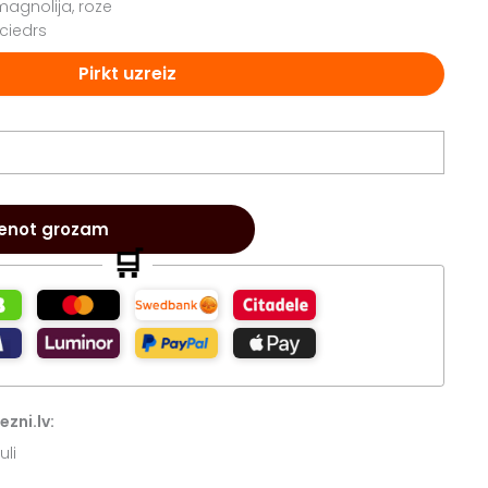
magnolija, roze
 ciedrs
Pirkt uzreiz
ienot grozam
🛒
zni.lv:
uli