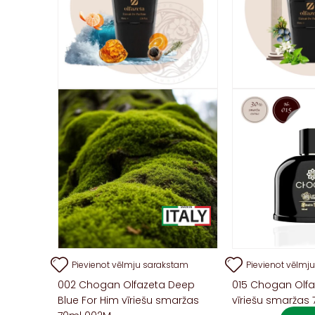
Pievienot vēlmju sarakstam
Pievienot vēlmj
002 Chogan Olfazeta Deep
015 Chogan Olfa
Blue For Him vīriešu smaržas
vīriešu smaržas