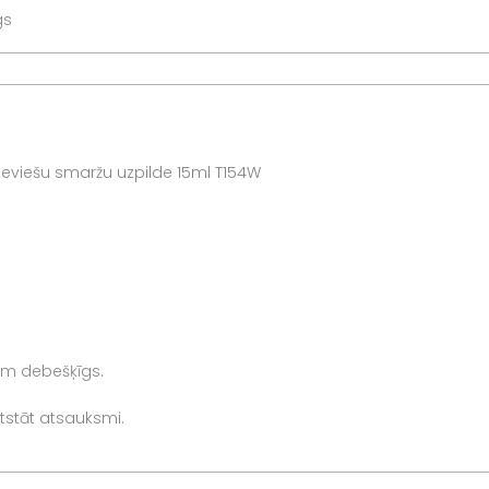
gs
ieviešu smaržu uzpilde 15ml T154W
rim debešķīgs.
 atstāt atsauksmi.