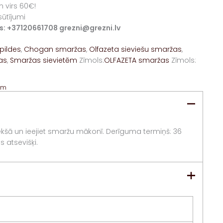
 virs 60€!
sūtījumi
iss: +37120661708 grezni@grezni.lv
pildes
,
Chogan smaržas
,
Olfazeta sieviešu smaržas
,
as
,
Smaržas sievietēm
Zīmols:
OLFAZETA smaržas
Zīmols:
am
riekšā un ieejiet smaržu mākonī. Derīguma termiņš: 36
 atsevišķi.