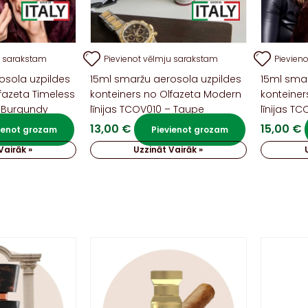
u sarakstam
Pievienot vēlmju sarakstam
Pievien
osola uzpildes
15ml smaržu aerosola uzpildes
15ml smar
fazeta Timeless
konteiners no Olfazeta Modern
konteiner
– Burgundy
līnijas TCOV010 – Taupe
līnijas T
13,00
€
15,00
€
ienot grozam
Pievienot grozam
Vairāk »
Uzzināt Vairāk »