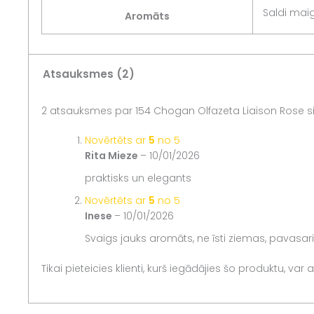
Saldi mai
Aromāts
Atsauksmes (2)
2 atsauksmes par
154 Chogan Olfazeta Liaison Rose s
Novērtēts ar
5
no 5
Rita Mieze
–
10/01/2026
praktisks un elegants
Novērtēts ar
5
no 5
Inese
–
10/01/2026
Svaigs jauks aromāts, ne īsti ziemas, pavasa
Tikai pieteicies klienti, kurš iegādājies šo produktu, var