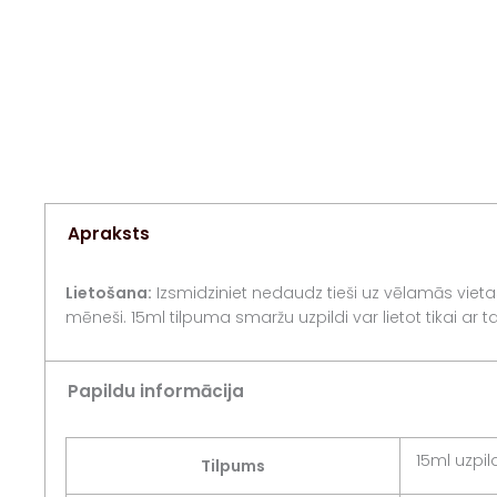
Apraksts
Lietošana:
Izsmidziniet nedaudz tieši uz vēlamās vietas
mēneši. 15ml tilpuma smaržu uzpildi var lietot tikai a
Papildu informācija
15ml uzpil
Tilpums