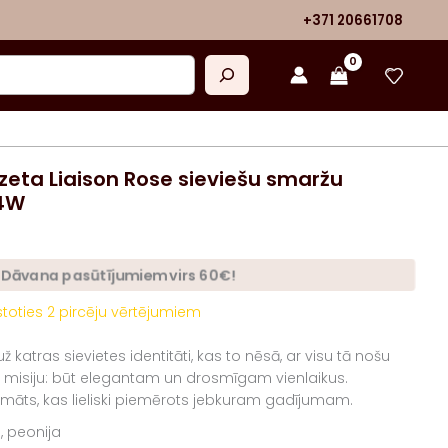
+371 20661708
eta Liaison Rose sieviešu smaržu
54W
Dāvana pasūtījumiem virs 60€!
stoties
2
pircēju vērtējumiem
 katras sievietes identitāti, kas to nēsā, ar visu tā nošu
 misiju: ​​būt elegantam un drosmīgam vienlaikus.
māts, kas lieliski piemērots jebkuram gadījumam.
či, peonija