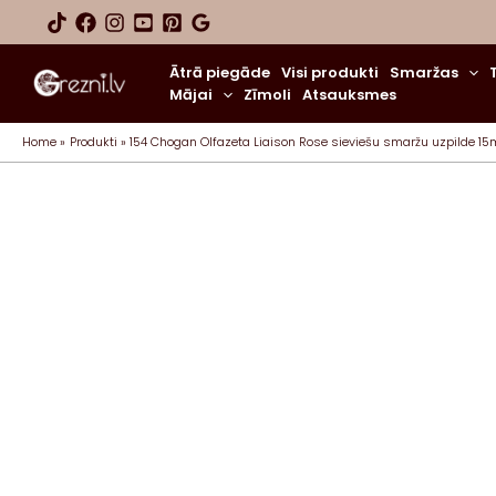
Skip
to
content
Ātrā piegāde
Visi produkti
Smaržas
Mājai
Zīmoli
Atsauksmes
Home
Produkti
154 Chogan Olfazeta Liaison Rose sieviešu smaržu uzpilde 15