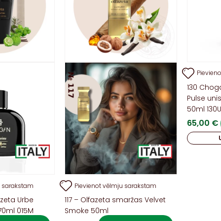
Pievien
130 Chog
Pulse uni
50ml 130
65,00
€
u sarakstam
Pievienot vēlmju sarakstam
zeta Urbe
117 – Olfazeta smaržas Velvet
 70ml 015M
Smoke 50ml