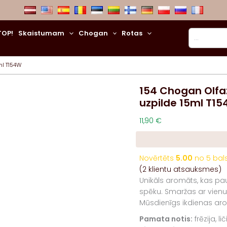
Meklēt
TOP!
Skaistumam
Chogan
Rotas
ml T154W
154 Chogan Olfaz
uzpilde 15ml T1
11,90
€
Novērtēts
5.00
no 5 bal
(
2
klientu atsauksmes)
Unikāls aromāts, kas pauž
spēku. Smaržas ar vienu
Mūsdienīgs ikdienas aro
Pamata notis:
frēzija, li