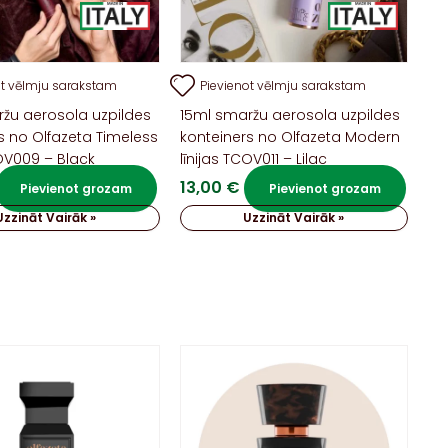
ot vēlmju sarakstam
Pievienot vēlmju sarakstam
žu aerosola uzpildes
15ml smaržu aerosola uzpildes
s no Olfazeta Timeless
konteiners no Olfazeta Modern
COV009 – Black
līnijas TCOV011 – Lilac
13,00
€
Pievienot grozam
Pievienot grozam
Uzzināt Vairāk »
Uzzināt Vairāk »