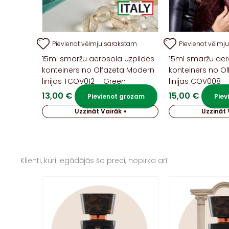
Pievienot vēlmju sarakstam
Pievienot vēlmj
15ml smaržu aerosola uzpildes
15ml smaržu aer
konteiners no Olfazeta Modern
konteiners no Ol
līnijas TCOV012 – Green
līnijas COV008 
13,00
€
15,00
€
Pievienot grozam
Piev
Uzzināt Vairāk »
Uzzināt 
Klienti, kuri iegādājās šo preci, nopirka arī: