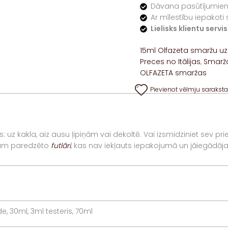
Dāvana pasūtījumiem
Ar mīlestību iepakoti 
Lielisks klientu serv
15ml Olfazeta smaržu uz
Preces no Itālijas
,
Smarž
OLFAZETA smaržas
Pievienot vēlmju sarakst
: uz kakla, aiz ausu ļipiņām vai dekoltē. Vai izsmidziniet sev p
r tam paredzēto
futlāri
, kas nav iekļauts iepakojumā un jāiegādājas
de, 30ml, 3ml testeris, 70ml