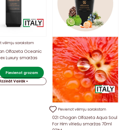
ot vēlmju sarakstam
an Olfazeta Oceanic
sex Luxury smaržas
U
Pievienot grozam
Uzzināt Vairāk »
Pievienot vēlmju sarakstam
021 Chogan Olfazeta Aqua Soul
For Him vīriešu smaržas 70ml