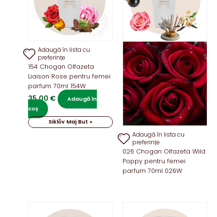
Adaugă în lista cu
preferințe
154 Chogan Olfazeta
Liaison Rose pentru femei
parfum 70ml 154W
35,00
€
Adaugă în
coș
Siklǒv Maj But »
Adaugă în lista cu
preferințe
026 Chogan Olfazeta Wild
Poppy pentru femei
parfum 70ml 026W
Acest
produs
are
mai