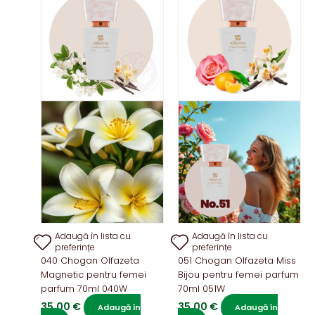
multe
variații.
Opțiunile
pot
fi
alese
în
pagina
produsului.
Adaugă în lista cu
Adaugă în lista cu
preferințe
preferințe
040 Chogan Olfazeta
051 Chogan Olfazeta Miss
Magnetic pentru femei
Bijou pentru femei parfum
parfum 70ml 040W
70ml 051W
35,00
€
35,00
€
Adaugă în
Adaugă în