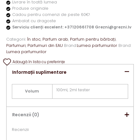
Livrare în toată lumea
Produse originale
Cadou pentru comenzi de peste 60€!
Ambalat cu dragoste
Serviciu clienți excelent: +37120661708 Grezni@grezni.lv
Categorii:
În stoc
,
Parfum arab
,
Parfum pentru bărbați
,
Parfumuri
,
Parfumuri din EAU
Brand:
Lumea parfumurilor
Brand:
Lumea parfumurilor
Adaugă în lista cu preferințe
Informații suplimentare
100ml, 2ml tester
Volum
Recenzii (0)
Recenzii