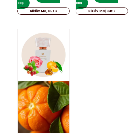
coș
coș
Siklǒv Maj But »
Siklǒv Maj But »