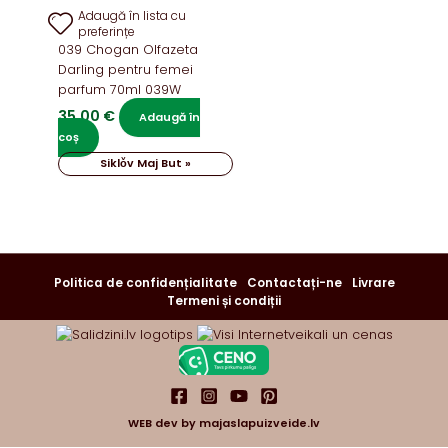
Adaugă în lista cu
preferințe
039 Chogan Olfazeta
Darling pentru femei
parfum 70ml 039W
35,00
€
Adaugă în
coș
Siklǒv Maj But »
Politica de confidențialitate
Contactați-ne
Livrare
Termeni și condiții
WEB dev by
majaslapuizveide.lv