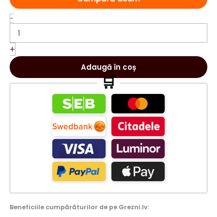
Cantitate
-
Eau
de
Spice
+
Extreme
Parfum
Adaugă în coș
arab
🛒
EDP
100ml
Beneficiile cumpărăturilor de pe Grezni.lv: