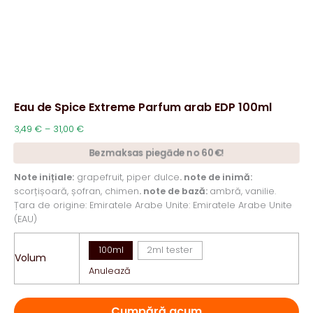
Eau de Spice Extreme Parfum arab EDP 100ml
Interval
3,49
€
–
31,00
€
de
Bezmaksas piegāde no 60€!
prețuri:
3,49 €
Note inițiale:
grapefruit, piper dulce
. note de inimă:
până
scorțișoară, șofran, chimen
. note de bază:
ambră, vanilie.
la
Țara de origine: Emiratele Arabe Unite: Emiratele Arabe Unite
31,00 €
(EAU)
100ml
2ml tester
Volum
Anulează
Cumpără acum