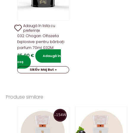
Adaugă în lista cu
preferințe
032 Chogan Olfazeta
Explosive pentru bărbați
parfum 70ml 032M
35,00
€
Adaugă în
coș
Siklǒv Maj But »
Produse similare