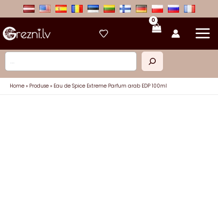
Skip
to
content
Caută
Home
Produse
Eau de Spice Extreme Parfum arab EDP 100ml