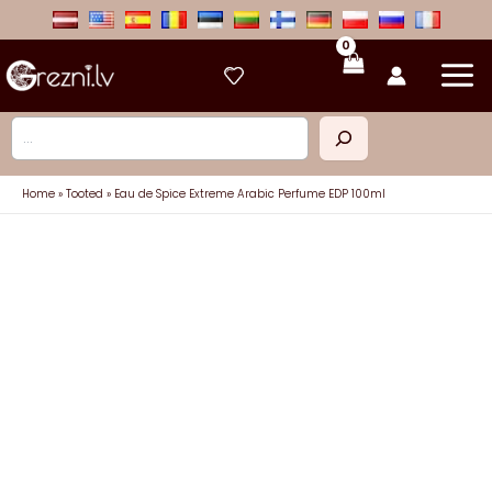
Skip
to
content
Otsi
Home
Tooted
Eau de Spice Extreme Arabic Perfume EDP 100ml