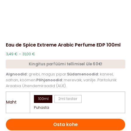
Eau de Spice Extreme Arabic Perfume EDP 100ml
Hinnavahemik:
3,49
€
–
31,00
€
3,49 €
Kingitus parfüümi tellimisel üle 60€!
kuni
31,00 €
Algnoodid:
greibi, magus pipar.
Südamenoodid:
kaneel,
safran, köömen.
Põhjanoodid:
merevaik, vanilje. Päritoluriik:
Araabia Ühendemiraadid (AÜE).
100ml
2ml tester
Maht
Puhasta
Osta kohe