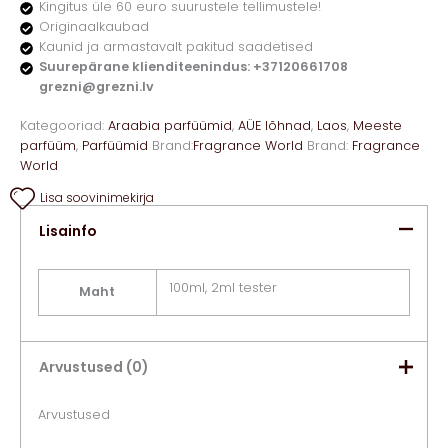
Kingitus üle 60 euro suurustele tellimustele!
Originaalkaubad
Kaunid ja armastavalt pakitud saadetised
Suurepärane klienditeenindus: +37120661708
grezni@grezni.lv
Kategooriad:
Araabia parfüümid
,
AÜE lõhnad
,
Laos
,
Meeste
parfüüm
,
Parfüümid
Brand:
Fragrance World
Brand:
Fragrance
World
Lisa soovinimekirja
Lisainfo
100ml, 2ml tester
Maht
Arvustused (0)
Arvustused