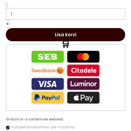
Eau
-
de
Spice
Extreme
+
Arabic
Perfume
Lisa korvi
EDP
🛒
100ml
kogus
Grezni.lv-s ostlemise eelised:
Kohaletoimetamine üle maailma