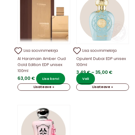
saab
teha
tootelehel.
Lisa soovinimekirja
Lisa soovinimekirja
Al Haramain Amber Oud
Opulent Dubai EDP unisex
Gold Edition EDP unisex
100ml
100ml
Hinnavah
3,49
€
–
35,00
€
3,49 €
63,00
€
Sellel
Lisa korvi
Vali
kuni
tootel
Lisateave »
Lisateave »
35,00 €
on
mitu
varianti.
Valikuid
saab
teha
tootelehel.