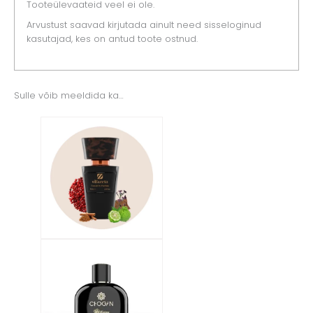
Tooteülevaateid veel ei ole.
Arvustust saavad kirjutada ainult need sisseloginud
kasutajad, kes on antud toote ostnud.
Sulle võib meeldida ka…