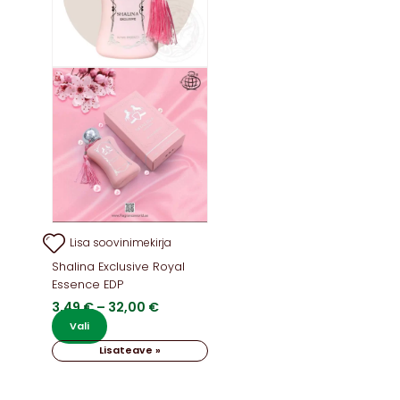
Lisa soovinimekirja
Shalina Exclusive Royal
Essence EDP
Hinnavahemik:
3,49
€
–
32,00
€
3,49 €
Sellel
Vali
kuni
tootel
Lisateave »
32,00 €
on
mitu
varianti.