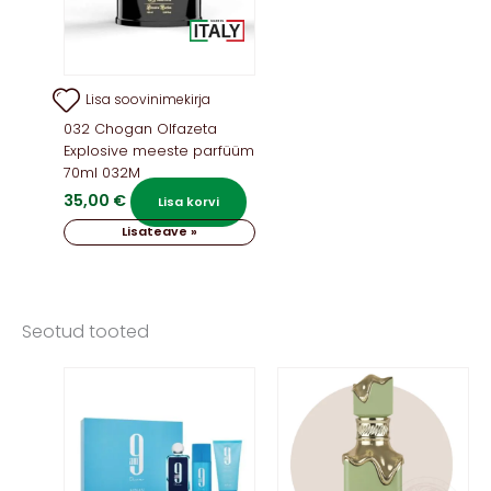
Lisa soovinimekirja
032 Chogan Olfazeta
Explosive meeste parfüüm
70ml 032M
35,00
€
Lisa korvi
Lisateave »
Seotud tooted