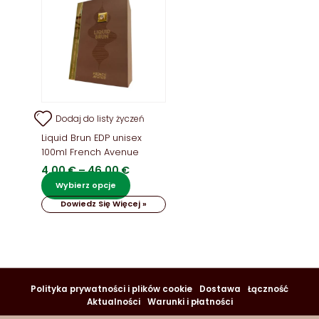
Dodaj do listy życzeń
Liquid Brun EDP unisex
100ml French Avenue
Zakres
4,00
€
–
46,00
€
cen:
Ten
Wybierz opcje
od
produkt
Dowiedz Się Więcej »
4,00 €
ma
do
wiele
46,00 €
wariantów.
Opcje
można
wybrać
Polityka prywatności i plików cookie
Dostawa
Łączność
na
Aktualności
Warunki i płatności
stronie