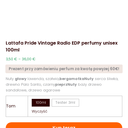
Lattafa Pride Vintage Radio EDP perfumy unisex
100ml
Zakres
3,50
€
–
36,00
€
cen:
Prezent przy zamówieniu perfum za kwotę powyżej 60€!
od
3,50 €
Nuty
głowy
lawenda, szałwia,
bergamotkaNuty
serca śliwka,
do
drewno Palo Santo, czarny
pieprzNuty
bazy drzewo
36,00 €
sandałowe, drzewo agarowe
100ml
Tester 3ml
Tom
Wyczyść
Kup teraz