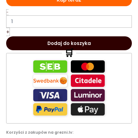
ilość
-
Lattafa
Pride
Vintage
+
Radio
EDP
Dodaj do koszyka
perfumy
🛒
unisex
100ml
Korzyści z zakupów na grezni.lv: