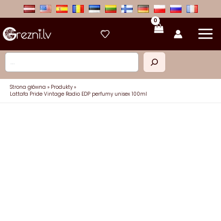
Przejdź
do
treści
Szukaj
Strona główna
Produkty
Lattafa Pride Vintage Radio EDP perfumy unisex 100ml