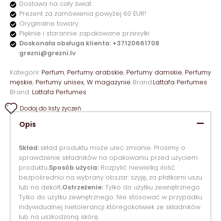
Dostawa na cały świat
Prezent za zamówienia powyżej 60 EUR!
Oryginalne towary
Pięknie i starannie zapakowane przesyłki
Doskonała obsługa klienta: +37120661708
grezni@grezni.lv
Kategorii:
Perfum
,
Perfumy arabskie
,
Perfumy damskie
,
Perfumy
męskie
,
Perfumy unisex
,
W magazynie
Brand:
Lattafa Perfumes
Brand:
Lattafa Perfumes
Dodaj do listy życzeń
Opis
Skład:
skład produktu może ulec zmianie. Prosimy o
sprawdzenie składników na opakowaniu przed użyciem
produktu
.Sposób użycia:
Rozpylić niewielką ilość
bezpośrednio na wybrany obszar: szyję, za płatkami uszu
lub na dekolt
.Ostrzeżenie:
Tylko do użytku zewnętrznego.
Tylko do użytku zewnętrznego. Nie stosować w przypadku
indywidualnej nietolerancji któregokolwiek ze składników
lub na uszkodzoną skórę.