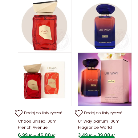
Dodaj do listy życzeń
Dodaj do listy życzeń
Chaos unisex 100ml
Ur Way parfum 100ml
French Avenue
Fragrance World
Zakres
Zakres
6,99
€
–
46,00
€
3,49
€
–
39,00
€