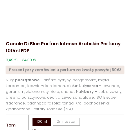
Canale Di Blue Parfum Intense Arabskie Perfumy
100ml EDP
Zakres
3,49
€
–
34,00
€
cen:
Prezent przy zamówieniu perfum za kwotę powyżej 60€!
od
3,49 €
Nuty
początkowe
– skórka cytryny, bergamotka, mięta,
do
kardamon, leczniczy kardamon, piołun.Nuty
serca –
lawenda,
34,00 €
geranium, zielone nuty, zioła, ananas.Nuty
bazy –
sok drzewny,
drewno bursztynowe, cedr, drzewo sandałowe, ISO E super
fragrance, pachnąca fasolka tonga. Kraj pochodzenia:
Zjednoczone Emiraty Arabskie (ZEA)
100ml
2ml tester
Tom