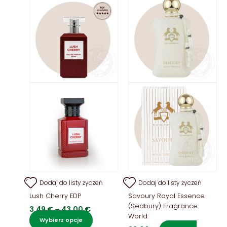
Dodaj do listy życzeń
Dodaj do listy życzeń
Lush Cherry EDP
Savoury Royal Essence
(Sedbury) Fragrance
Zakres
3,49
€
–
43,00
€
World
cen:
Ten
Wybierz opcje
od