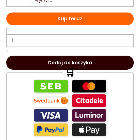
Wyczyść
Kup teraz
ilość
-
Canale
Di
Blue
+
Parfum
Intense
Dodaj do koszyka
Arabskie
🛒
Perfumy
100ml
EDP