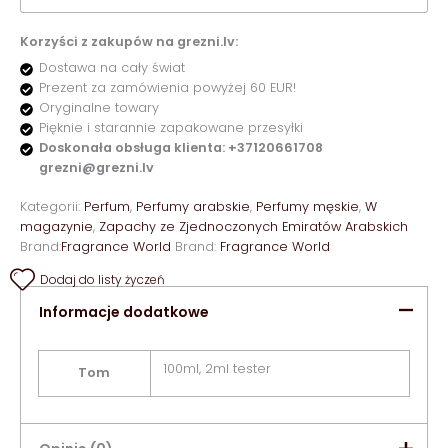
Korzyści z zakupów na grezni.lv:
Dostawa na cały świat
Prezent za zamówienia powyżej 60 EUR!
Oryginalne towary
Pięknie i starannie zapakowane przesyłki
Doskonała obsługa klienta: +37120661708
grezni@grezni.lv
Kategorii:
Perfum
,
Perfumy arabskie
,
Perfumy męskie
,
W
magazynie
,
Zapachy ze Zjednoczonych Emiratów Arabskich
Brand:
Fragrance World
Brand:
Fragrance World
Dodaj do listy życzeń
Informacje dodatkowe
100ml, 2ml tester
Tom