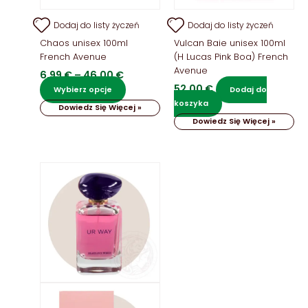
Dodaj do listy życzeń
Dodaj do listy życzeń
Chaos unisex 100ml
Vulcan Baie unisex 100ml
French Avenue
(H Lucas Pink Boa) French
Avenue
Zakres
6,99
€
–
46,00
€
cen:
52,00
€
Ten
Wybierz opcje
Dodaj do
od
produkt
koszyka
Dowiedz Się Więcej »
6,99 €
ma
Dowiedz Się Więcej »
do
wiele
46,00 €
wariantów.
Opcje
można
wybrać
na
stronie
produktu