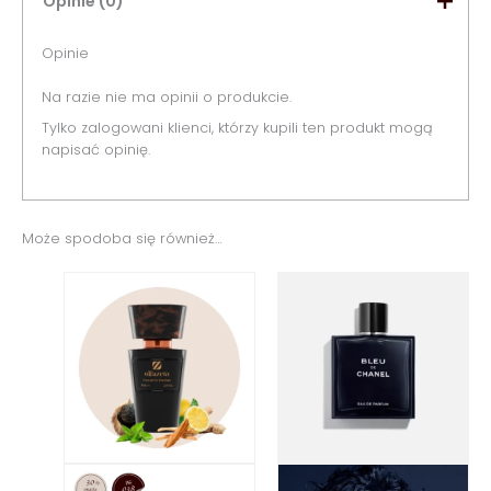
Opinie (0)
Opinie
Na razie nie ma opinii o produkcie.
Tylko zalogowani klienci, którzy kupili ten produkt mogą
napisać opinię.
Może spodoba się również…