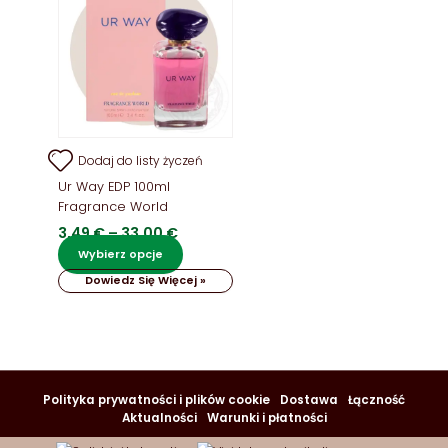
Dodaj do listy życzeń
Ur Way EDP 100ml
Fragrance World
Zakres
3,49
€
–
33,00
€
cen:
Ten
Wybierz opcje
od
produkt
Dowiedz Się Więcej »
3,49 €
ma
do
wiele
33,00 €
wariantów.
Opcje
można
wybrać
Polityka prywatności i plików cookie
Dostawa
Łączność
na
Aktualności
Warunki i płatności
stronie