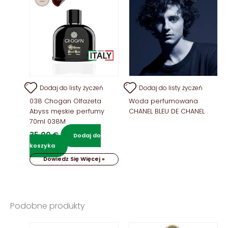
Dodaj do listy życzeń
Dodaj do listy życzeń
038 Chogan Olfazeta
Woda perfumowana
Abyss męskie perfumy
CHANEL BLEU DE CHANEL
70ml 038M
35,00
€
Dodaj do
koszyka
Dowiedz Się Więcej »
Podobne produkty