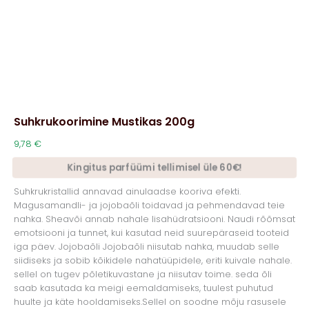
Suhkrukoorimine Mustikas 200g
9,78
€
Kingitus parfüümi tellimisel üle 60€!
Suhkrukristallid annavad ainulaadse kooriva efekti.
Magusamandli- ja jojobaõli toidavad ja pehmendavad teie
nahka. Sheavõi annab nahale lisahüdratsiooni. Naudi rõõmsat
emotsiooni ja tunnet, kui kasutad neid suurepäraseid tooteid
iga päev. Jojobaõli Jojobaõli niisutab nahka, muudab selle
siidiseks ja sobib kõikidele nahatüüpidele, eriti kuivale nahale.
sellel on tugev põletikuvastane ja niisutav toime. seda õli
saab kasutada ka meigi eemaldamiseks, tuulest puhutud
huulte ja käte hooldamiseks.Sellel on soodne mõju rasusele