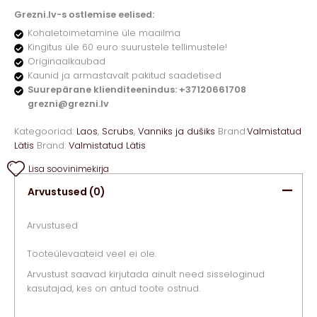
Grezni.lv-s ostlemise eelised:
Kohaletoimetamine üle maailma
Kingitus üle 60 euro suurustele tellimustele!
Originaalkaubad
Kaunid ja armastavalt pakitud saadetised
Suurepärane klienditeenindus: +37120661708
grezni@grezni.lv
Kategooriad:
Laos
,
Scrubs
,
Vanniks ja dušiks
Brand:
Valmistatud
Lätis
Brand:
Valmistatud Lätis
Lisa soovinimekirja
Arvustused (0)
Arvustused
Tooteülevaateid veel ei ole.
Arvustust saavad kirjutada ainult need sisseloginud
kasutajad, kes on antud toote ostnud.