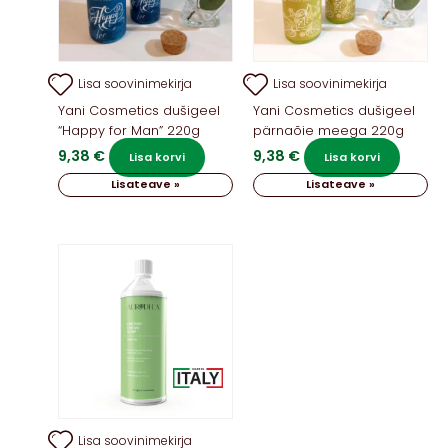
Lisa soovinimekirja
Lisa soovinimekirja
Yani Cosmetics dušigeel
Yani Cosmetics dušigeel
“Happy for Man” 220g
pärnaõie meega 220g
9,38
€
9,38
€
Lisa korvi
Lisa korvi
Lisateave »
Lisateave »
Lisa soovinimekirja