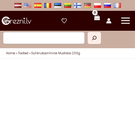
Skip
to
content
Otsi
Home
Tooted
Suhkrukoorimine Mustikas 200g