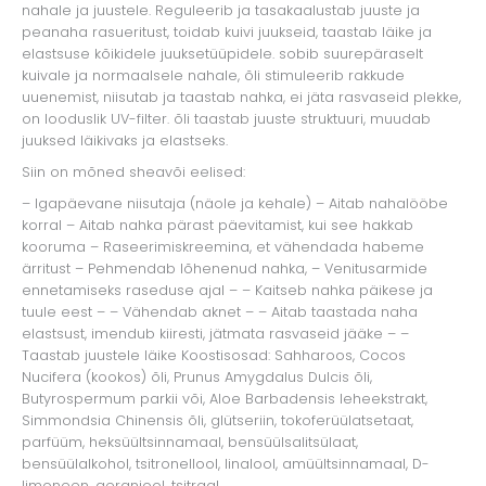
nahale ja juustele. Reguleerib ja tasakaalustab juuste ja
peanaha rasueritust, toidab kuivi juukseid, taastab läike ja
elastsuse kõikidele juuksetüüpidele. sobib suurepäraselt
kuivale ja normaalsele nahale, õli stimuleerib rakkude
uuenemist, niisutab ja taastab nahka, ei jäta rasvaseid plekke,
on looduslik UV-filter. õli taastab juuste struktuuri, muudab
juuksed läikivaks ja elastseks.
Siin on mõned sheavõi eelised:
– Igapäevane niisutaja (näole ja kehale) – Aitab nahalööbe
korral – Aitab nahka pärast päevitamist, kui see hakkab
kooruma – Raseerimiskreemina, et vähendada habeme
ärritust – Pehmendab lõhenenud nahka, – Venitusarmide
ennetamiseks raseduse ajal – – Kaitseb nahka päikese ja
tuule eest – – Vähendab aknet – – Aitab taastada naha
elastsust, imendub kiiresti, jätmata rasvaseid jääke – –
Taastab juustele läike Koostisosad: Sahharoos, Cocos
Nucifera (kookos) õli, Prunus Amygdalus Dulcis õli,
Butyrospermum parkii või, Aloe Barbadensis leheekstrakt,
Simmondsia Chinensis õli, glütseriin, tokoferüülatsetaat,
parfüüm, heksüültsinnamaal, bensüülsalitsülaat,
bensüülalkohol, tsitronellool, linalool, amüültsinnamaal, D-
limoneen, geraniool, tsitraal.