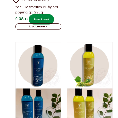
Yani Cosmetics dušigeel
pojengiga 220g
9,38
€
Lisa korvi
Lisateave »