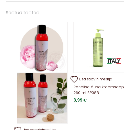
Seotud tooted
Lisa soovinimekirja
Rohelise õuna kreemseep
260 ml SP08B
3,99
€
Lisa soovinimekirja