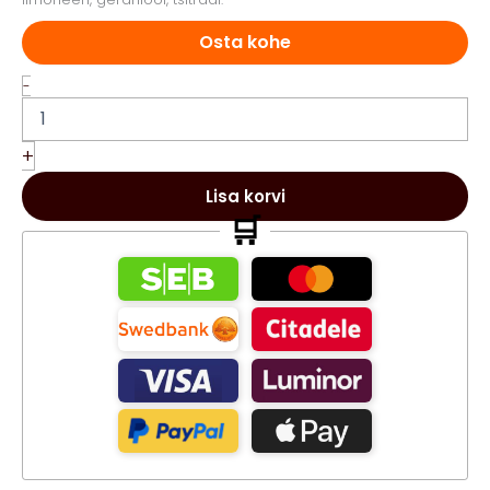
Osta kohe
Suhkrukoorimine
-
Mustikas
200g
kogus
+
Lisa korvi
🛒