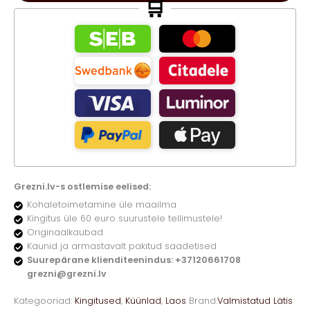
🛒
Grezni.lv-s ostlemise eelised:
Kohaletoimetamine üle maailma
Kingitus üle 60 euro suurustele tellimustele!
Originaalkaubad
Kaunid ja armastavalt pakitud saadetised
Suurepärane klienditeenindus: +37120661708
grezni@grezni.lv
Kategooriad:
Kingitused
,
Küünlad
,
Laos
Brand:
Valmistatud Lätis