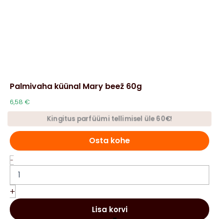
Palmivaha küünal Mary beež 60g
6,58
€
Kingitus parfüümi tellimisel üle 60€!
Osta kohe
Palmivaha
-
küünal
Mary
beež
+
60g
kogus
Lisa korvi