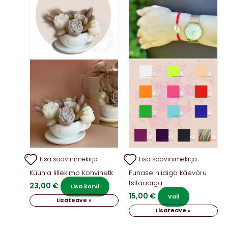
Lisa soovinimekirja
Lisa soovinimekirja
Küünla lillekimp Kohvihetk
Punase niidiga käevõru
tsitaadiga
23,00
€
Lisa korvi
15,00
€
Sellel
Vali
Lisateave »
tootel
Lisateave »
on
mitu