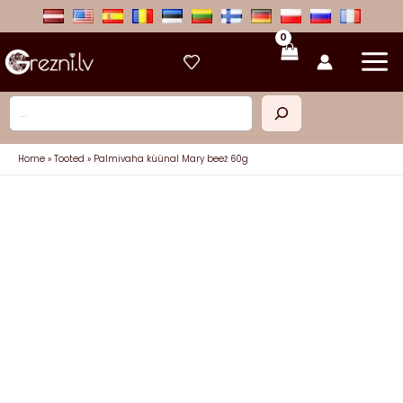
Skip
to
content
Otsi
Home
Tooted
Palmivaha küünal Mary beež 60g