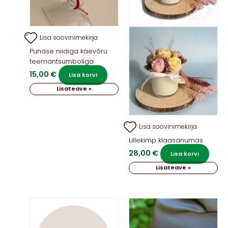
Lisa soovinimekirja
Punase niidiga käevõru
teemantsümboliga
15,00
€
Lisa korvi
Lisateave »
Lisa soovinimekirja
Lillekimp klaasanumas
28,00
€
Lisa korvi
Lisateave »