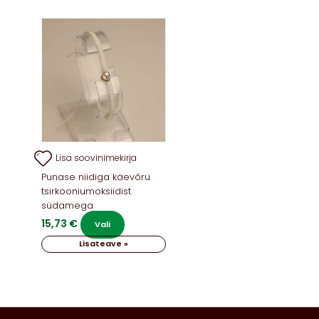
varianti.
Valikuid
saab
teha
tootelehel.
Lisa soovinimekirja
Punase niidiga käevõru
tsirkooniumoksiidist
südamega
15,73
€
Sellel
Vali
tootel
Lisateave »
on
mitu
varianti.
Valikuid
saab