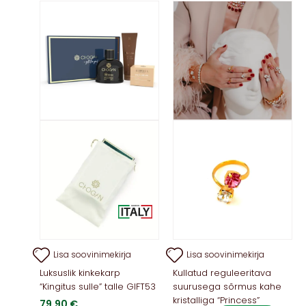
Val
sa
teh
too
Lisa soovinimekirja
Lisa soovinimekirja
Luksuslik kinkekarp
Kullatud reguleeritava
“Kingitus sulle” talle GIFT53
suurusega sõrmus kahe
kristalliga “Princess”
79,90
€