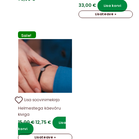
33,00
€
Lisa korvi
Lisateave »
Sale!
Lisa soovinimekirja
Helmestega käevõru
kiviga
Algne
Praegune
15,00
€
12,75
€
Lisa
hind
hind
korvi
oli:
on:
Lisateave »
15,00 €.
12,75 €.