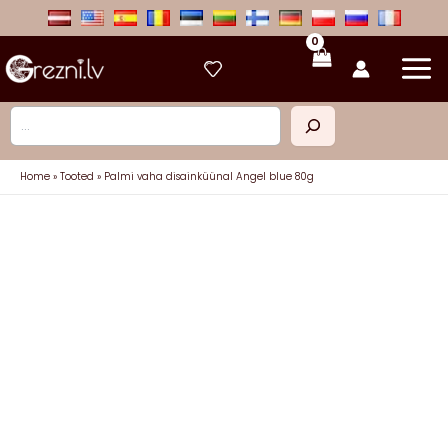
Skip
to
content
Otsi
Home
Tooted
Palmi vaha disainküünal Angel blue 80g