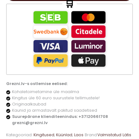
🛒
Grezni.lv-s ostlemise eelised:
Kohaletoimetamine üle maailma
Kingitus üle 60 euro suurustele tellimustele!
Originaalkaubad
Kaunid ja armastavalt pakitud saadetised
Suurepärane klienditeenindus: +37120661708
grezni@grezni.lv
Kategooriad:
Kingitused
,
Küünlad
,
Laos
Brand:
Valmistatud Lätis