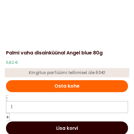
Palmi vaha disainküünal Angel blue 80g
5,82
€
Kingitus parfüümi tellimisel üle 60€!
Osta kohe
Palmi
-
vaha
disainküünal
Angel
+
blue
80g
Lisa korvi
kogus