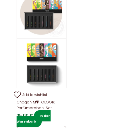
Add to wishlist
Chogan MΨTOLOGIK
Parfümproben-Set
35,00
€
In den
Warenkorb