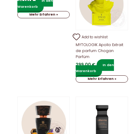
35,00
€
In den
Warenkorb
Mehr Erfahren »
Add to wishlist
MYTOLOGIK Apollo Extrait
de parfum Chogan
Parfüm
299,00
€
In den
Warenkorb
Mehr Erfahren »