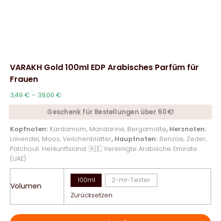
VARAKH Gold 100ml EDP Arabisches Parfüm für
Frauen
Preisspanne:
3,49
€
–
39,00
€
3,49 €
Geschenk für Bestellungen über 60€!
bis
39,00 €
Kopfnoten:
Kardamom, Mandarine, Bergamotte
, Herznoten:
Lavendel, Moos, Veilchenblätter
, Hauptnoten:
Benzoe, Zeder,
Patchouli. Herkunftsland: 🇦🇪 Vereinigte Arabische Emirate
(UAE)
100ml
2-ml-Tester
Volumen
Zurücksetzen