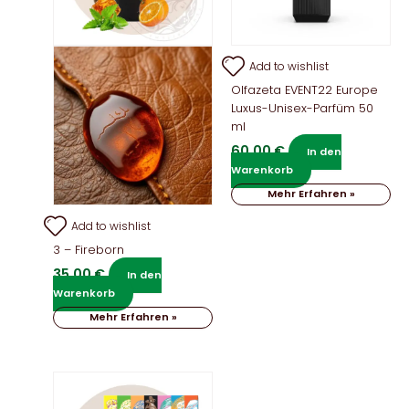
Add to wishlist
Olfazeta EVENT22 Europe
Luxus-Unisex-Parfüm 50
ml
60,00
€
In den
Warenkorb
Mehr Erfahren »
Add to wishlist
3 – Fireborn
35,00
€
In den
Warenkorb
Mehr Erfahren »