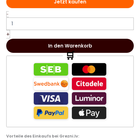
Jetzt kaufen
VARAKH
-
Gold
100ml
EDP
+
Arabisches
Parfüm
In den Warenkorb
für
🛒
Frauen
Menge
Vorteile des Einkaufs bei Grezni.lv: