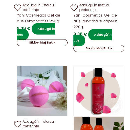
Adaugă în lista cu
Adaugă în lista cu
preferințe
preferințe
Yani Cosmetics Gel de
Yani Cosmetics Gel de
duș Lemongrass 220g
duș Rubarbă și căpșuni
220g
9,38
€
Adaugă în
9,38
€
coș
Adaugă în
coș
Siklǒv Maj But »
Siklǒv Maj But »
Adaugă în lista cu
preferințe