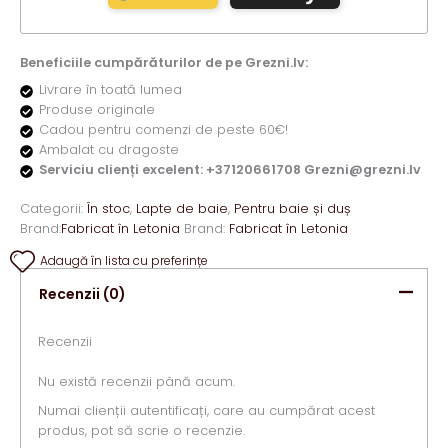
Beneficiile cumpărăturilor de pe Grezni.lv:
Livrare în toată lumea
Produse originale
Cadou pentru comenzi de peste 60€!
Ambalat cu dragoste
Serviciu clienți excelent: +37120661708 Grezni@grezni.lv
Categorii:
În stoc
,
Lapte de baie
,
Pentru baie și duș
Brand:
Fabricat în Letonia
Brand:
Fabricat în Letonia
Adaugă în lista cu preferințe
Recenzii (0)
Recenzii
Nu există recenzii până acum.
Numai clienții autentificați, care au cumpărat acest
produs, pot să scrie o recenzie.