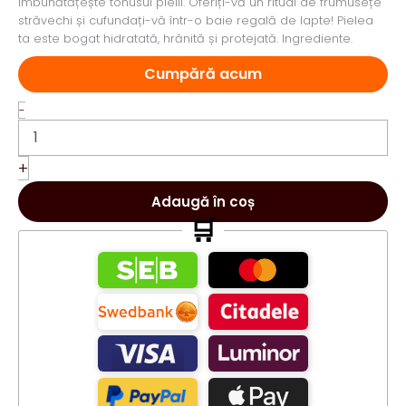
îmbunătățește tonusul pielii. Oferiți-vă un ritual de frumusețe
străvechi și cufundați-vă într-o baie regală de lapte! Pielea
ta este bogat hidratată, hrănită și protejată. Ingrediente.
Cumpără acum
Cantitate
-
Yani
Cosmetics
Lapte
+
de
baie
Adaugă în coș
lavanda
🛒
250g