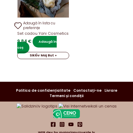
Adaugă în lista cu
preferințe
Set cadou Yani Cosmetics
9,84
€
Adaugă în
coș
Siklǒv Maj But »
Politica de confidențialitate
Contactați-ne
Livrare
Termeni și condiții
WEB dev by
majaslapuizveide.lv