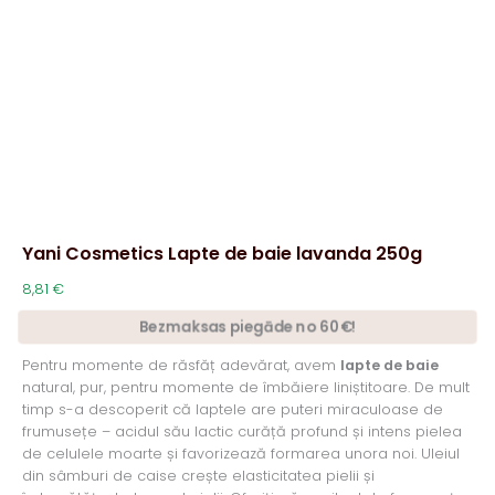
Yani Cosmetics Lapte de baie lavanda 250g
8,81
€
Bezmaksas piegāde no 60€!
Pentru momente de răsfăț adevărat, avem
lapte de baie
natural, pur, pentru momente de îmbăiere liniștitoare. De mult
timp s-a descoperit că laptele are puteri miraculoase de
frumusețe – acidul său lactic curăță profund și intens pielea
de celulele moarte și favorizează formarea unora noi. Uleiul
din sâmburi de caise crește elasticitatea pielii și