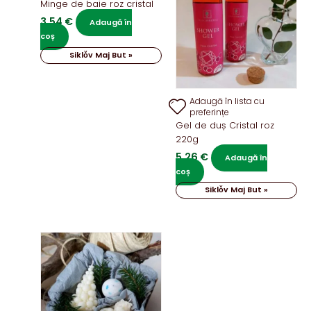
Minge de baie roz cristal
3,54
€
Adaugă în
coș
Siklǒv Maj But »
Adaugă în lista cu
preferințe
Gel de duș Cristal roz
220g
5,26
€
Adaugă în
coș
Siklǒv Maj But »