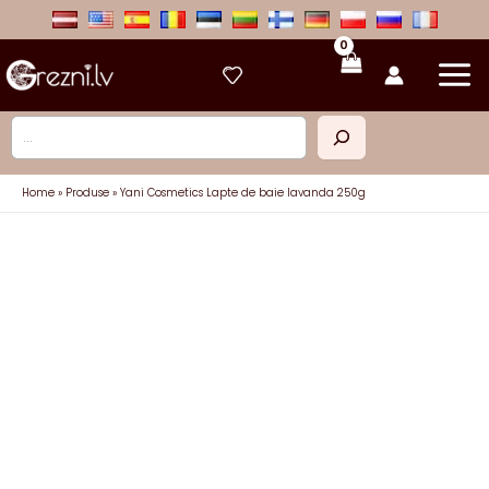
Skip
to
content
Caută
Home
Produse
Yani Cosmetics Lapte de baie lavanda 250g