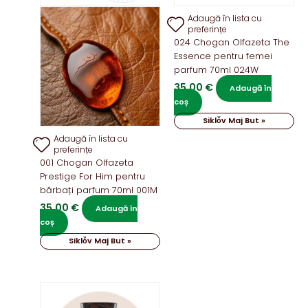
Adaugă în lista cu
preferințe
024 Chogan Olfazeta The
Essence pentru femei
parfum 70ml 024W
35,00
€
Adaugă în
coș
Siklǒv Maj But »
Adaugă în lista cu
preferințe
001 Chogan Olfazeta
Prestige For Him pentru
bărbați parfum 70ml 001M
35,00
€
Adaugă în
coș
Siklǒv Maj But »