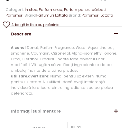
Categorii:
În stoc
,
Parfum arab
,
Parfum pentru bărbați
,
Parfumuri
Brand:
Parfumuri Lattafa
Brand:
Parfumuri Lattafa
Adaugă în lista cu preferințe
Descriere
Alcohol
Denat., Parfum Fragrance, Water Aqua, Linalool,
Limonene, Coumarin, Citronellol, Alpha-isomethyl Ionone,
Citral, Geranoil. Produsul poate face obiectul unor
modificări. Vă rugăm să verificați ingredientele de pe
ambalaj înainte de a utiliza produsul
.
utilizare.
avertizare:
Numai pentru uz extern. Numai
pentru uz extern. Nu utilizați dacă aveți intoleranță
individuală la oricare dintre ingrediente sau pe pielea
deteriorată.
Informații suplimentare
100ml