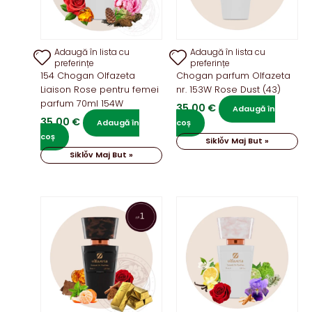
Adaugă în lista cu
Adaugă în lista cu
preferințe
preferințe
154 Chogan Olfazeta
Chogan parfum Olfazeta
Liaison Rose pentru femei
nr. 153W Rose Dust (43)
parfum 70ml 154W
35,00
€
Adaugă în
35,00
€
Adaugă în
coș
coș
Siklǒv Maj But »
Siklǒv Maj But »