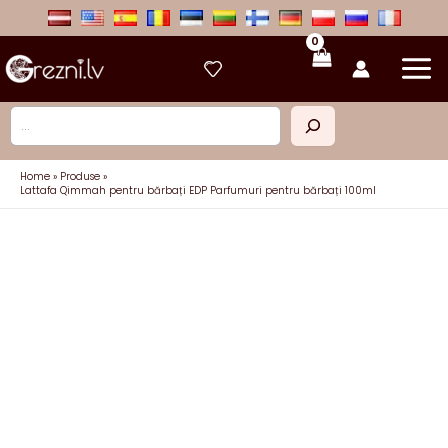
Skip
to
content
Caută
Home
Produse
Lattafa Qimmah pentru bărbați EDP Parfumuri pentru bărbați 100ml