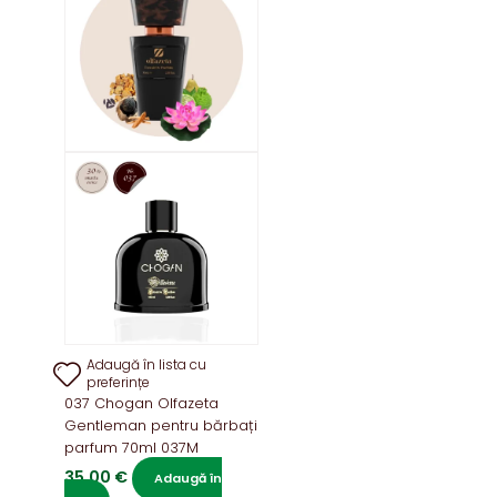
Adaugă în lista cu
preferințe
037 Chogan Olfazeta
Gentleman pentru bărbați
parfum 70ml 037M
35,00
€
Adaugă în