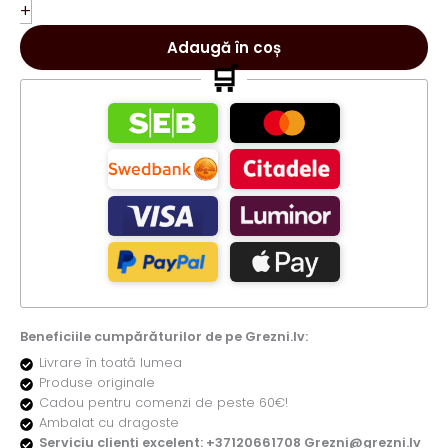
pentru
+
bărbați
EDP
Adaugă în coș
Parfumuri
🛒
pentru
bărbați
100ml
Beneficiile cumpărăturilor de pe Grezni.lv:
Livrare în toată lumea
Produse originale
Cadou pentru comenzi de peste 60€!
Ambalat cu dragoste
Serviciu clienți excelent: +37120661708 Grezni@grezni.lv