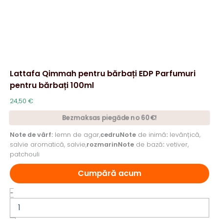
Lattafa Qimmah pentru bărbați EDP Parfumuri
pentru bărbați 100ml
24,50
€
Bezmaksas piegāde no 60€!
Note de vârf:
lemn de agar,
cedruNote
de inimă
:
levănțică,
salvie aromatică, salvie,
rozmarinNote
de bază
:
vetiver,
patchouli
Cumpără acum
Cantitate
-
Lattafa
Qimmah