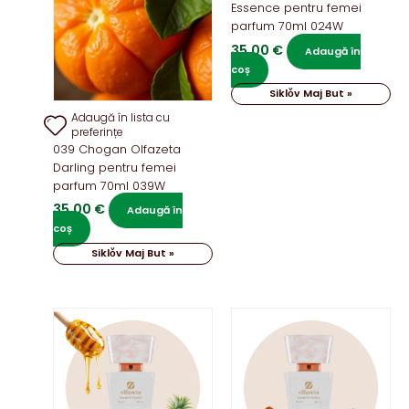
Essence pentru femei
parfum 70ml 024W
35,00
€
Adaugă în
coș
Siklǒv Maj But »
Adaugă în lista cu
preferințe
039 Chogan Olfazeta
Darling pentru femei
parfum 70ml 039W
35,00
€
Adaugă în
coș
Siklǒv Maj But »