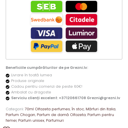
parfum
70ml
132W
Beneficiile cumpărăturilor de pe Grezni.lv:
Livrare în toată lumea
Produse originale
Cadou pentru comenzi de peste 60€!
Ambalat cu dragoste
Serviciu clienți excelent: +37120661708 Grezni@grezni.lv
Categorii:
70ml Olfazeta perfumes
,
În stoc
,
Mărfuri din Italia
,
Parfum Chogan
,
Parfum de damă Olfazeta
,
Parfum pentru
femei
,
Parfum unisex
,
Parfumuri