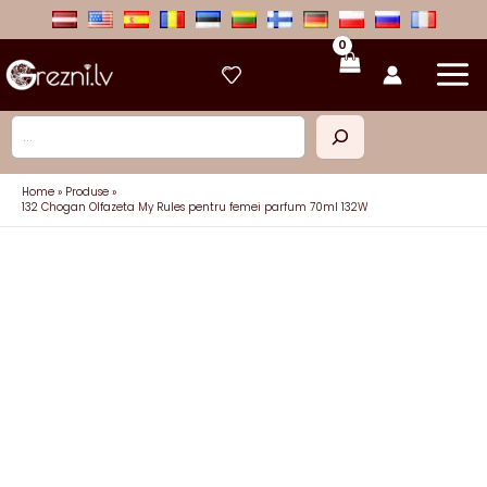
Skip
to
content
Caută
Home
Produse
132 Chogan Olfazeta My Rules pentru femei parfum 70ml 132W