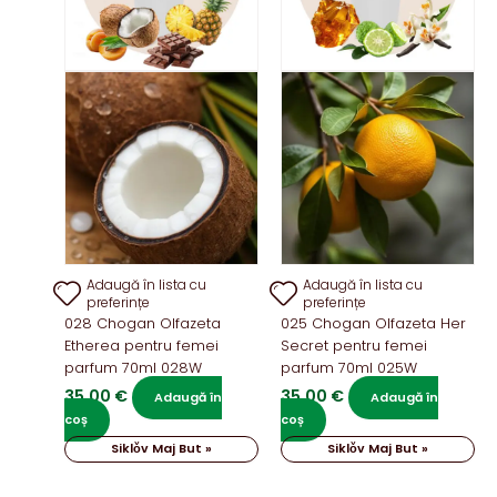
Adaugă în lista cu
Adaugă în lista cu
preferințe
preferințe
028 Chogan Olfazeta
025 Chogan Olfazeta Her
Etherea pentru femei
Secret pentru femei
parfum 70ml 028W
parfum 70ml 025W
35,00
€
35,00
€
Adaugă în
Adaugă în
coș
coș
Siklǒv Maj But »
Siklǒv Maj But »