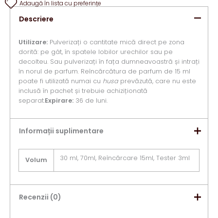
Adaugă în lista cu preferințe
Descriere
Utilizare:
Pulverizați o cantitate mică direct pe zona
dorită: pe gât, în spatele lobilor urechilor sau pe
decolteu. Sau pulverizați în fața dumneavoastră și intrați
în norul de parfum. Reîncărcătura de parfum de 15 ml
poate fi utilizată numai cu
husa
prevăzută, care nu este
inclusă în pachet și trebuie achiziționată
separat.
Expirare:
36 de luni.
Informații suplimentare
30 ml, 70ml, Reîncărcare 15ml, Tester 3ml
Volum
Recenzii (0)