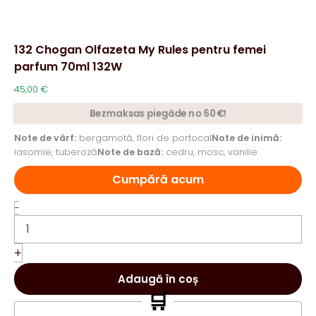
132 Chogan Olfazeta My Rules pentru femei
parfum 70ml 132W
45,00
€
Bezmaksas piegāde no 60€!
Note de vârf:
bergamotă, flori de portocal
Note de inimă:
iasomie, tuberoză
Note de bază:
cedru, mosc, vanilie
Cumpără acum
Cantitate
-
132
Chogan
Olfazeta
+
My
Rules
Adaugă în coș
pentru
🛒
femei