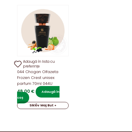
Adaugă în lista cu
preferințe
044 Chogan Olfazeta
Frozen Crest unisex
parfum 70ml 044U
48,00
€
Adaugă în
coș
Siklǒv Maj But »