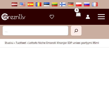
Siirry
sisältöön
Etsi
Etusivu
Tuotteet
Lattafa Niche Emarati Khanjar EDP unisex parfyymi 85ml