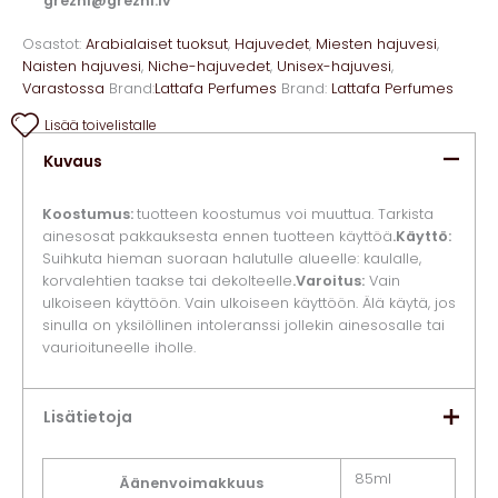
grezni@grezni.lv
Osastot:
Arabialaiset tuoksut
,
Hajuvedet
,
Miesten hajuvesi
,
Naisten hajuvesi
,
Niche-hajuvedet
,
Unisex-hajuvesi
,
Varastossa
Brand:
Lattafa Perfumes
Brand:
Lattafa Perfumes
Lisää toivelistalle
Kuvaus
Koostumus:
tuotteen koostumus voi muuttua. Tarkista
ainesosat pakkauksesta ennen tuotteen käyttöä
.Käyttö:
Suihkuta hieman suoraan halutulle alueelle: kaulalle,
korvalehtien taakse tai dekolteelle
.Varoitus:
Vain
ulkoiseen käyttöön. Vain ulkoiseen käyttöön. Älä käytä, jos
sinulla on yksilöllinen intoleranssi jollekin ainesosalle tai
vaurioituneelle iholle.
Lisätietoja
85ml
Äänenvoimakkuus