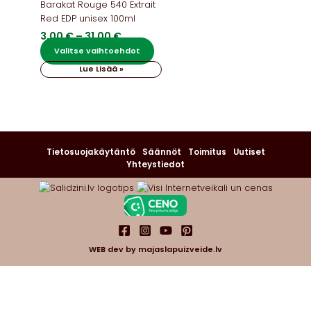
Barakat Rouge 540 Extrait
Red EDP unisex 100ml
Hintaluokka:
3,00
€
–
31,00
€
3,00 €
Tällä
Valitse vaihtoehdot
-
tuotteella
Lue Lisää »
31,00 €
on
useampi
muunnelma.
Voit
tehdä
valinnat
Tietosuojakäytäntö
Säännöt
Toimitus
Uutiset
tuotteen
Yhteystiedot
sivulla.
WEB dev by
majaslapuizveide.lv