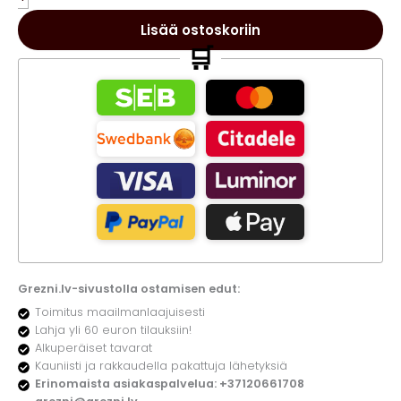
EDP
unisex
Lisää ostoskoriin
parfyymi
🛒
85ml
määrä
Grezni.lv-sivustolla ostamisen edut:
Toimitus maailmanlaajuisesti
Lahja yli 60 euron tilauksiin!
Alkuperäiset tavarat
Kauniisti ja rakkaudella pakattuja lähetyksiä
Erinomaista asiakaspalvelua: +37120661708