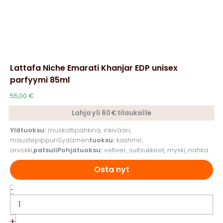
Lattafa Niche Emarati Khanjar EDP unisex
parfyymi 85ml
55,00
€
Lahja yli 60€ tilauksille
Ylätuoksu:
muskottipähkinä, inkivääri,
maustepippuriSydämen
tuoksu:
kashmir,
orvokki,
patsuliPohjatuoksu:
vetiver, suitsukkeet, myski, nahka.
Osta nyt
Lattafa
-
Niche
Emarati
Khanjar
+