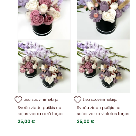
Lisa soovinimekirja
Lisa soovinimekirja
Sveču ziedu pušķis no
Sveču ziedu pušķis no
sojas vaska rozā toņos
sojas vaska violetos toņos
25,00
€
25,00
€