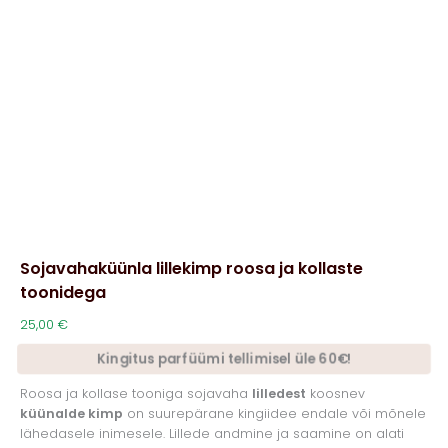
Sojavahaküünla lillekimp roosa ja kollaste
toonidega
25,00
€
Kingitus parfüümi tellimisel üle 60€!
Roosa ja kollase tooniga sojavaha
lilledest
koosnev
küünalde kimp
on suurepärane kingiidee endale või mõnele
lähedasele inimesele. Lillede andmine ja saamine on alati