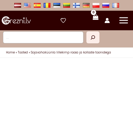
Skip
to
content
Otsi
Home
Tooted
Sojavahaküünla lillekimp roosa ja kollaste toonidega