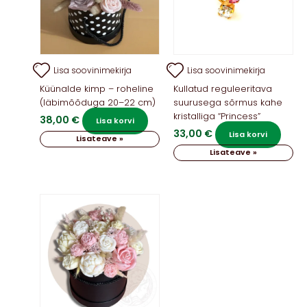
Lisa soovinimekirja
Lisa soovinimekirja
Küünalde kimp – roheline
Kullatud reguleeritava
(läbimõõduga 20–22 cm)
suurusega sõrmus kahe
kristalliga “Princess”
38,00
€
Lisa korvi
33,00
€
Lisa korvi
Lisateave »
Lisateave »