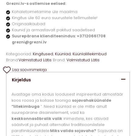
Grezni.lv-s ostlemise eelised:
Kohaletoimetamine üle maailma
Kingitus üle 60 euro suurustele tellimustele!
Originaalkaubad
Kaunid ja armastavalt pakitud saadetised
Suurepärane klienditeenindus: +37120661708
grezni@grezni.lv
Kategooriad:
Kingitused
,
Küünlad
,
Küünlalillekimbud
Brand:
Valmistatud Lätis
Brand:
Valmistatud Lätis
Lisa soovinimekirja
Kirjeldus
Avastage oma kodus loodusest inspireeritud atmosfäär
koos roosa ja kollase tooniga
sojavahaküünalde
“lillekimbuga
“. Need küünlad ei ole mitte ainult
suurepärane disainielement, vaid ka
keskkonnasõbralik valik
inimestele, kes otsivad
säästvat ja puhast alternatiivi traditsioonilistele
parafiiniküünaldele.
Miks valida sojavaha?
Sojavaha on