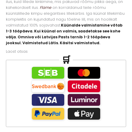
ilus, kuid lillede kinkimine, mis pakuvad rõõmu pikka aega, on
kahekordselt ilus.
Flame
on korraldanud teile rõõmu
küünlalillede kimpu elegantses lillekarbis. Iga küünal lillekimbu
komplektis on kujundatud nagu tõeline lill, mis on hoolikalt
valmistatud 100% sojavahast.
Küünalde valmistamine võtab
1-3 tööpäeva. Kui küünal on valmis, saadetakse see kohe
välja. Omniva või Latvijas Pasts tarnib 1-2 tööpäeva
jooksul. Valmistatud Lätis. Käsitsi valmistatud.
Laost otsas
🛒