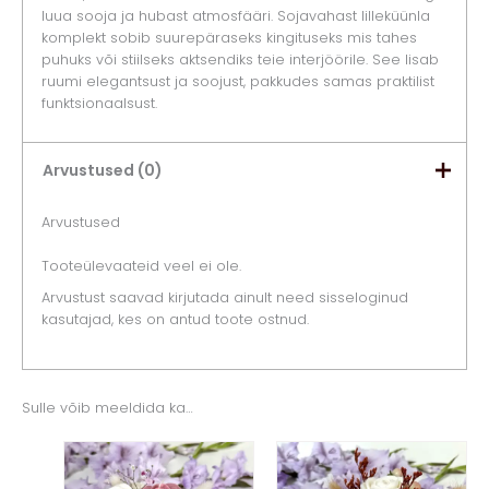
luua sooja ja hubast atmosfääri. Sojavahast lilleküünla
komplekt sobib suurepäraseks kingituseks mis tahes
puhuks või stiilseks aktsendiks teie interjöörile. See lisab
ruumi elegantsust ja soojust, pakkudes samas praktilist
funktsionaalsust.
Arvustused (0)
Arvustused
Tooteülevaateid veel ei ole.
Arvustust saavad kirjutada ainult need sisseloginud
kasutajad, kes on antud toote ostnud.
Sulle võib meeldida ka…