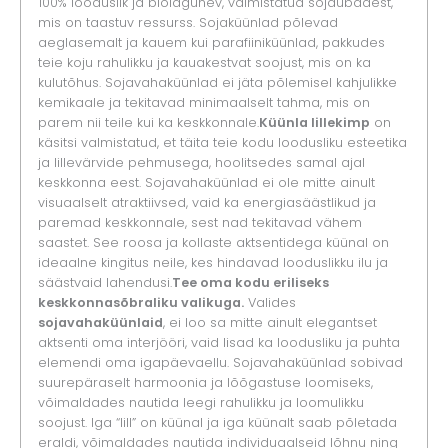
100% looduslik ja biolagunev, valmistatud sojaubadest,
mis on taastuv ressurss. Sojaküünlad põlevad
aeglasemalt ja kauem kui parafiiniküünlad, pakkudes
teie koju rahulikku ja kauakestvat soojust, mis on ka
kulutõhus. Sojavahaküünlad ei jäta põlemisel kahjulikke
kemikaale ja tekitavad minimaalselt tahma, mis on
parem nii teile kui ka keskkonnale.
Küünla lillekimp
on
käsitsi valmistatud, et täita teie kodu loodusliku esteetika
ja lillevärvide pehmusega, hoolitsedes samal ajal
keskkonna eest. Sojavahaküünlad ei ole mitte ainult
visuaalselt atraktiivsed, vaid ka energiasäästlikud ja
paremad keskkonnale, sest nad tekitavad vähem
saastet. See roosa ja kollaste aktsentidega küünal on
ideaalne kingitus neile, kes hindavad looduslikku ilu ja
säästvaid lahendusi.
Tee oma kodu eriliseks
keskkonnasõbraliku valikuga.
Valides
sojavahaküünlaid
, ei loo sa mitte ainult elegantset
aktsenti oma interjööri, vaid lisad ka loodusliku ja puhta
elemendi oma igapäevaellu. Sojavahaküünlad sobivad
suurepäraselt harmoonia ja lõõgastuse loomiseks,
võimaldades nautida leegi rahulikku ja loomulikku
soojust. Iga “lill” on küünal ja iga küünalt saab põletada
eraldi, võimaldades nautida individuaalseid lõhnu ning