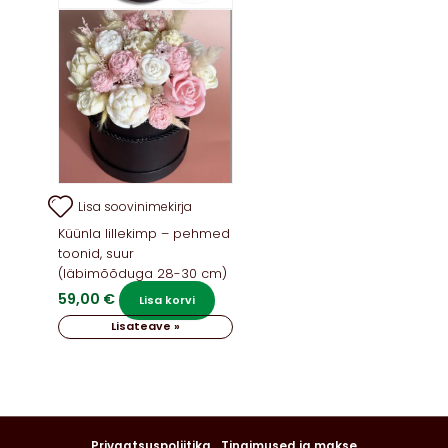
Lisa soovinimekirja
Küünla lillekimp – pehmed
toonid, suur
(läbimõõduga 28-30 cm)
59,00
€
Lisa korvi
Lisateave »
Privaatsuspoliitika
Tingimused ja makse