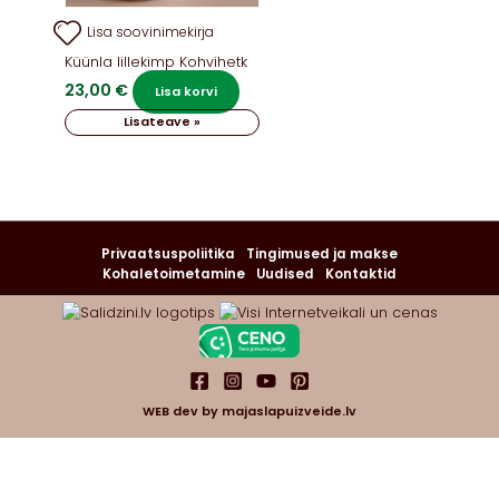
Lisa soovinimekirja
Küünla lillekimp Kohvihetk
23,00
€
Lisa korvi
Lisateave »
Privaatsuspoliitika
Tingimused ja makse
Kohaletoimetamine
Uudised
Kontaktid
WEB dev by
majaslapuizveide.lv