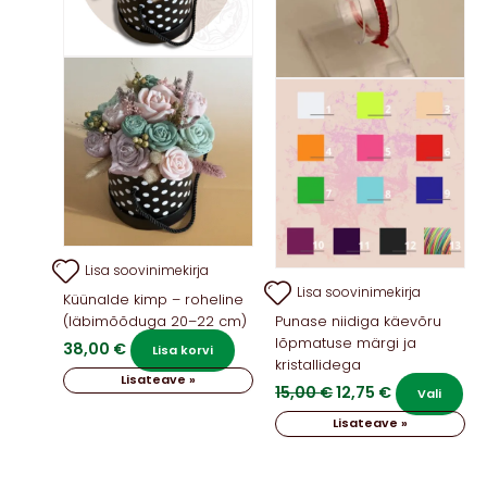
Lisa soovinimekirja
Lisa soovinimekirja
Küünalde kimp – roheline
(läbimõõduga 20–22 cm)
Punase niidiga käevõru
lõpmatuse märgi ja
38,00
€
Lisa korvi
kristallidega
Lisateave »
Algne
Praegune
15,00
€
12,75
€
Sel
Vali
hind
hind
too
Lisateave »
oli:
on:
on
15,00 €.
12,75 €.
mit
vari