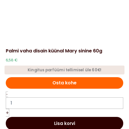
Palmi vaha disain küünal Mary sinine 60g
6,58
€
Kingitus parfüümi tellimisel üle 60€!
Osta kohe
Palmi
-
vaha
disain
küünal
+
Mary
sinine
Lisa korvi
60g