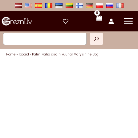
Skip
to
content
Otsi
Home
Tooted
Palmi vaha disain küünal Mary sinine 60g