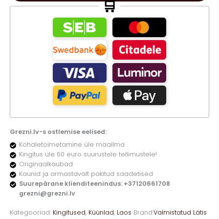
🛒
kogus
Grezni.lv-s ostlemise eelised:
Kohaletoimetamine üle maailma
Kingitus üle 60 euro suurustele tellimustele!
Originaalkaubad
Kaunid ja armastavalt pakitud saadetised
Suurepärane klienditeenindus: +37120661708
grezni@grezni.lv
Kategooriad:
Kingitused
,
Küünlad
,
Laos
Brand:
Valmistatud Lätis