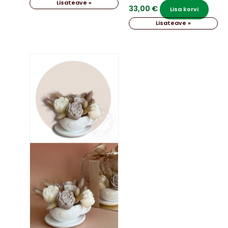
Lisateave »
33,00
€
Lisa korvi
Lisateave »