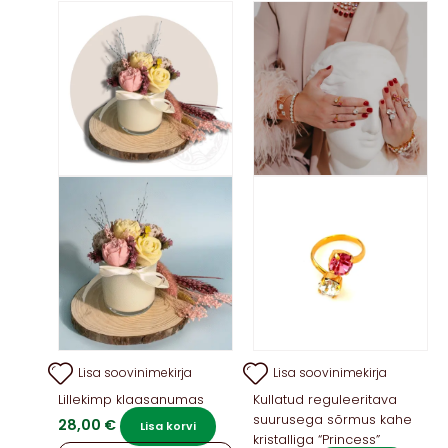
Val
sa
teh
too
Lisa soovinimekirja
Lisa soovinimekirja
Lillekimp klaasanumas
Kullatud reguleeritava
suurusega sõrmus kahe
28,00
€
Lisa korvi
kristalliga “Princess”