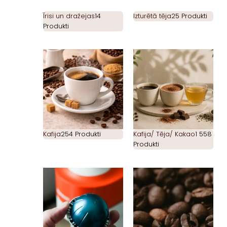
Īrisi un dražejas
14
Izturētā tēja
25 Produkti
Produkti
Kafija
254 Produkti
Kafija/ Tēja/ Kakao
1 558
Produkti