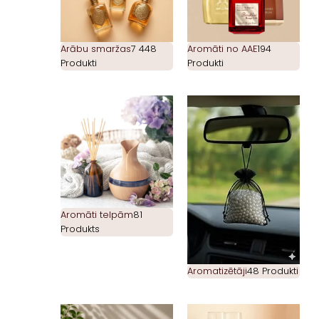
Arābu smaržas
7 448
Aromāti no AAE
194
Produkti
Produkti
Aromāti telpām
81
Produkts
Aromatizētāji
48 Produkti