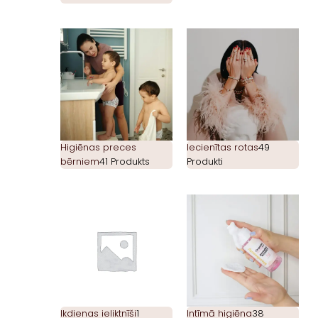
Higiēnas preces
Iecienītas rotas
49
bērniem
41 Produkts
Produkti
Ikdienas ieliktnīši
1
Intīmā higiēna
38