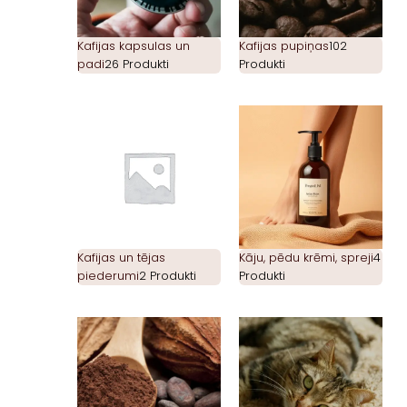
Kafijas kapsulas un
Kafijas pupiņas
102
padi
26 Produkti
Produkti
Kafijas un tējas
Kāju, pēdu krēmi, spreji
4
piederumi
2 Produkti
Produkti