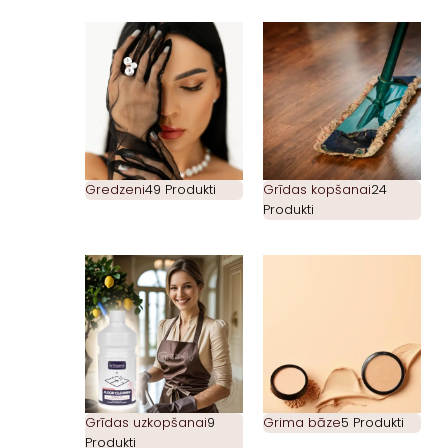
Gredzeni
49 Produkti
Grīdas kopšanai
24
Produkti
Grīdas uzkopšanai
9
Grima bāze
5 Produkti
Produkti