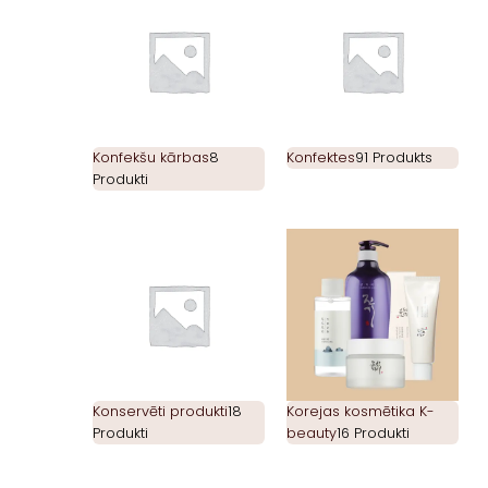
Konfekšu kārbas
8
Konfektes
91 Produkts
Produkti
Konservēti produkti
18
Korejas kosmētika K-
Produkti
beauty
16 Produkti