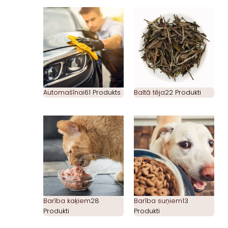
Automašīnai
61 Produkts
Baltā tēja
22 Produkti
Barība kaķiem
28
Barība suņiem
13
Produkti
Produkti