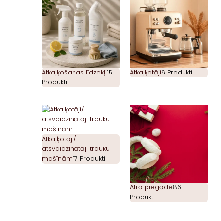
Atkaļķošanas līdzekļi
15
Atkaļķotāji
6 Produkti
Produkti
Atkaļķotāji/
atsvaidzinātāji trauku
mašīnām
17 Produkti
Ātrā piegāde
86
Produkti