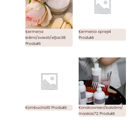
Ķermeņa
Ķermeņa spreji
4
krēmi/sviesti/eļļas
38
Produkti
Produkti
Kombucha
10 Produkti
Kondicionieri/balzāmi/
maskas
72 Produkti