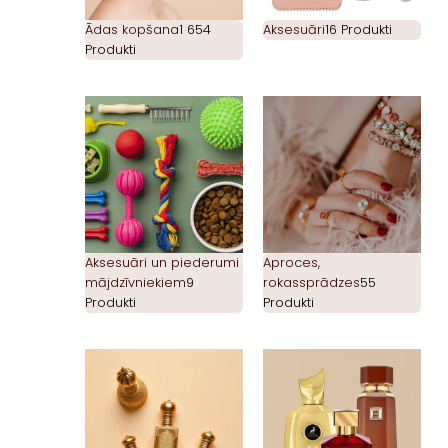
Ādas kopšana
1 654
Aksesuāri
16 Produkti
Produkti
Aksesuāri un piederumi
Aproces,
mājdzīvniekiem
9
rokassprādzes
55
Produkti
Produkti