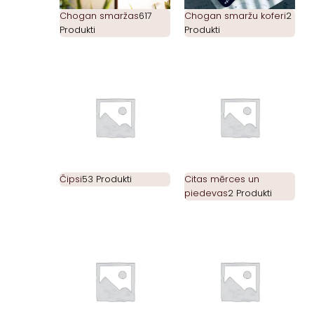
Chogan smaržas
617
Chogan smaržu koferi
2
Produkti
Produkti
Čipsi
53 Produkti
Citas mērces un
piedevas
2 Produkti