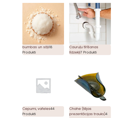
bumbas un sāļi
18
Cauruļu tīrīšanas
Produkti
līdzekļi
7 Produkti
Cepumi, vafeles
44
Chahe (tējas
Produkti
prezentācijas trauks)
4