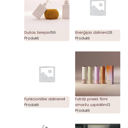
Dušas želejas
156
Enerģijas dzērieni
26
Produkti
Produkti
Funkcionālie dzērieni
4
Futrāļi priekš 15ml
Produkti
smaržu uzpildēm
12
Produkti