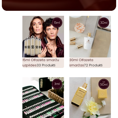
15ml Olfazeta smaržu
30ml Olfazeta
uzpildes
33 Produkti
smaržas
72 Produkti