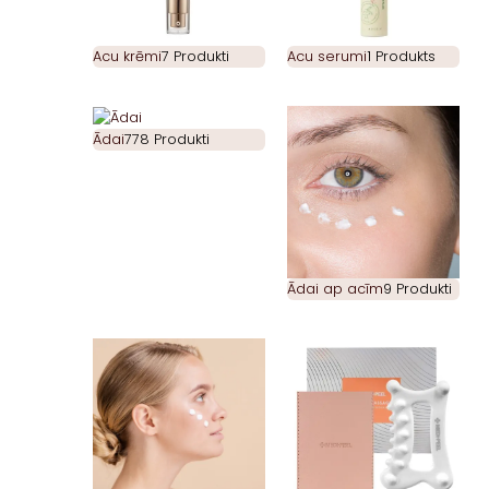
Acu krēmi
7 Produkti
Acu serumi
1 Produkts
Ādai
778 Produkti
Ādai ap acīm
9 Produkti