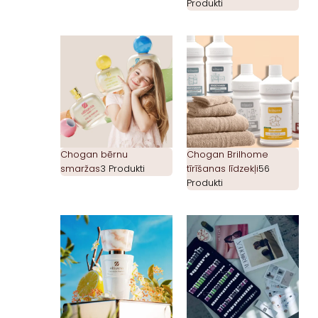
Produkti
Chogan bērnu
Chogan Brilhome
smaržas
3 Produkti
tīrīšanas līdzekļi
56
Produkti