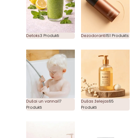
Detoks
3 Produkti
Dezodoranti
151 Produkts
Dušai un vannai
17
Dušas želejas
65
Produkti
Produkti