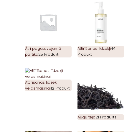
Ātri pagatavojamā
Attīrīšanas līdzekļi
44
pārtika
25 Produkti
Produkti
Attīrīšanas līdzekļi
veļasmašīnai
12 Produkti
Augu tēja
21 Produkts