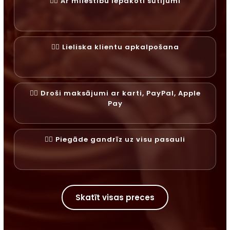
✓⃝ Ar mīlestību iepakoti sūtījumi
✓⃝ Lieliska klientu apkalpošana
✓⃝ Droši maksājumi ar karti, PayPal, Apple
Pay
✓⃝ Piegāde gandrīz uz visu pasauli
Skatīt visas preces