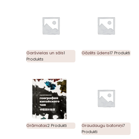
Garšvielas un sāls
1
Gāzēts ūdens
17 Produkti
Produkts
Grāmatas
2 Produkti
Graudaugu batoniņi
7
Produkti