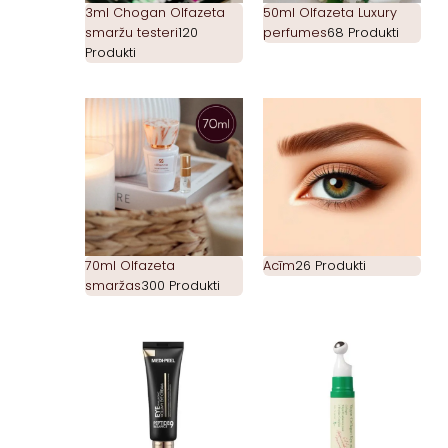
3ml Chogan Olfazeta
50ml Olfazeta Luxury
smaržu testeri
120
perfumes
68 Produkti
Produkti
70ml Olfazeta
Acīm
26 Produkti
smaržas
300 Produkti