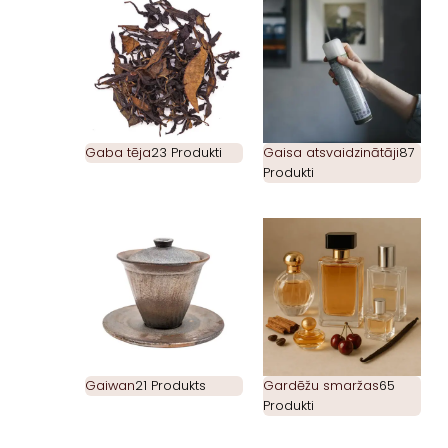
Gaba tēja
23 Produkti
Gaisa atsvaidzinātāji
87
Produkti
Gaiwan
21 Produkts
Gardēžu smaržas
65
Produkti