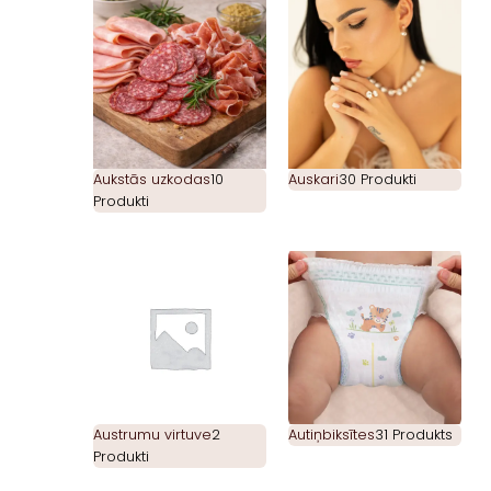
Aukstās uzkodas
10
Auskari
30 Produkti
Produkti
Austrumu virtuve
2
Autiņbiksītes
31 Produkts
Produkti