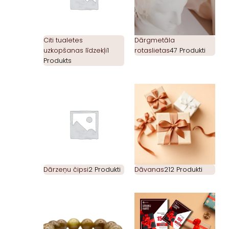
Citi tualetes
Dārgmetāla
uzkopšanas līdzekļi
1
rotaslietas
47 Produkti
Produkts
Dārzeņu čipsi
2 Produkti
Dāvanas
212 Produkti