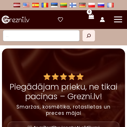
Skip
to
content
Meklēt
Piegādājam prieku, ne tikai
paciņas – Grezni.lv!
Smaržas, kosmētika, rotaslietas un
preces mājai