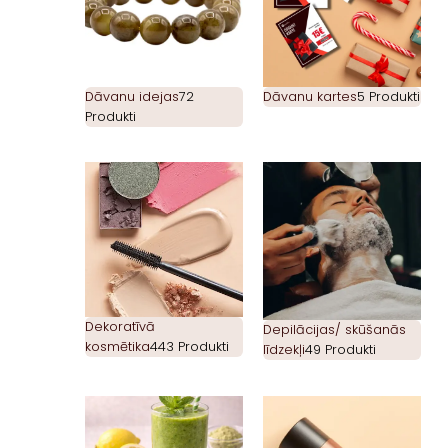
Dāvanu idejas
72
Dāvanu kartes
5 Produkti
Produkti
Dekoratīvā
Depilācijas/ skūšanās
kosmētika
443 Produkti
līdzekļi
49 Produkti