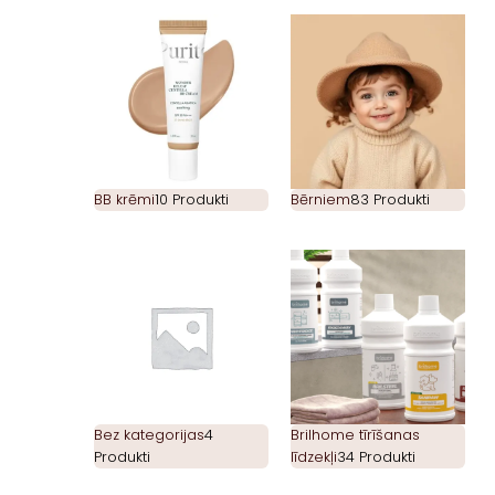
BB krēmi
10 Produkti
Bērniem
83 Produkti
Bez kategorijas
4
Brilhome tīrīšanas
Produkti
līdzekļi
34 Produkti