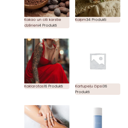
Kakao un citi karstie
Kaķim
34 Produkti
dzērieni
4 Produkti
Kaklarotas
16 Produkti
Kartupeļu čipsi
36
Produkti