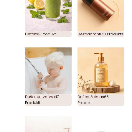
Detoks
3 Produkti
Dezodoranti
151 Produkts
Dušai un vannai
17
Dušas želejas
65
Produkti
Produkti