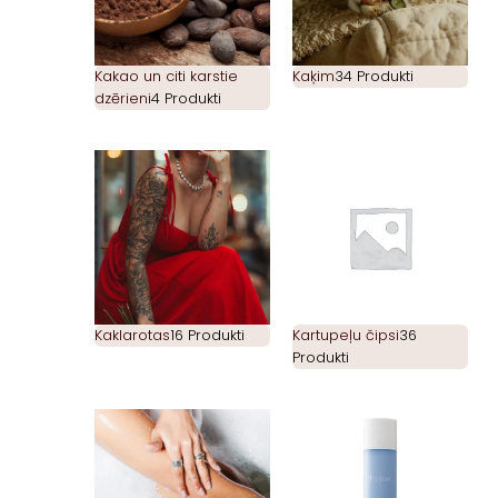
Kakao un citi karstie
Kaķim
34 Produkti
dzērieni
4 Produkti
Kaklarotas
16 Produkti
Kartupeļu čipsi
36
Produkti