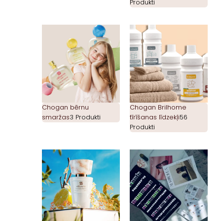
Produkti
Chogan bērnu
Chogan Brilhome
smaržas
3 Produkti
tīrīšanas līdzekļi
56
Produkti