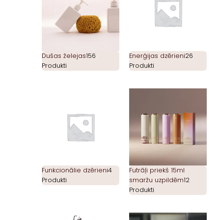
Dušas želejas
156
Enerģijas dzērieni
26
Produkti
Produkti
Funkcionālie dzērieni
4
Futrāļi priekš 15ml
Produkti
smaržu uzpildēm
12
Produkti