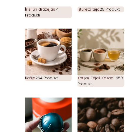
Īrisi un dražejas
14
Izturētā tēja
25 Produkti
Produkti
Kafija
254 Produkti
Kafija/ Tēja/ Kakao
1 558
Produkti