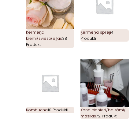
Ķermeņa
Ķermeņa spreji
4
krēmi/sviesti/eļļas
38
Produkti
Produkti
Kombucha
10 Produkti
Kondicionieri/balzāmi/
maskas
72 Produkti