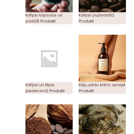
Kafijas kapsulas un
Kafijas pupiņas
102
padi
26 Produkti
Produkti
Kafijas un tējas
Kāju, pēdu krēmi, spreji
4
piederumi
2 Produkti
Produkti