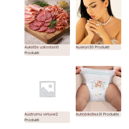
Aukstās uzkodas
10
Auskari
30 Produkti
Produkti
Austrumu virtuve
2
Autiņbiksītes
31 Produkts
Produkti