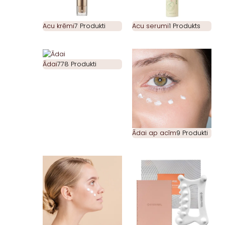
Acu krēmi
7 Produkti
Acu serumi
1 Produkts
Ādai
778 Produkti
Ādai ap acīm
9 Produkti