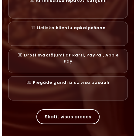
✓⃝ Ar mīlestību iepakoti sūtījumi
✓⃝ Lieliska klientu apkalpošana
✓⃝ Droši maksājumi ar karti, PayPal, Apple
Pay
✓⃝ Piegāde gandrīz uz visu pasauli
Skatīt visas preces