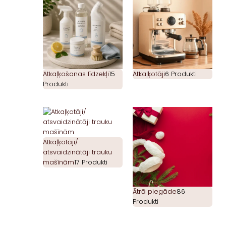
Atkaļķošanas līdzekļi
15
Atkaļķotāji
6 Produkti
Produkti
Atkaļķotāji/
atsvaidzinātāji trauku
mašīnām
17 Produkti
Ātrā piegāde
86
Produkti