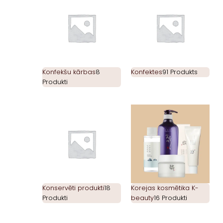
Konfekšu kārbas
8
Konfektes
91 Produkts
Produkti
Konservēti produkti
18
Korejas kosmētika K-
Produkti
beauty
16 Produkti