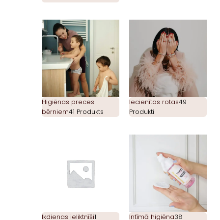
Higiēnas preces
Iecienītas rotas
49
bērniem
41 Produkts
Produkti
Ikdienas ieliktnīši
1
Intīmā higiēna
38