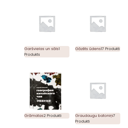
Garšvielas un sāls
1
Gāzēts ūdens
17 Produkti
Produkts
Grāmatas
2 Produkti
Graudaugu batoniņi
7
Produkti