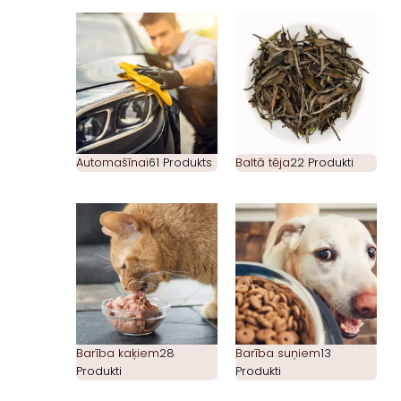
Automašīnai
61 Produkts
Baltā tēja
22 Produkti
Barība kaķiem
28
Barība suņiem
13
Produkti
Produkti