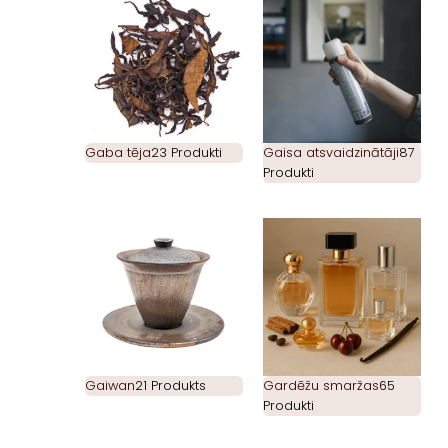
Gaba tēja
23 Produkti
Gaisa atsvaidzinātāji
87
Produkti
Gaiwan
21 Produkts
Gardēžu smaržas
65
Produkti