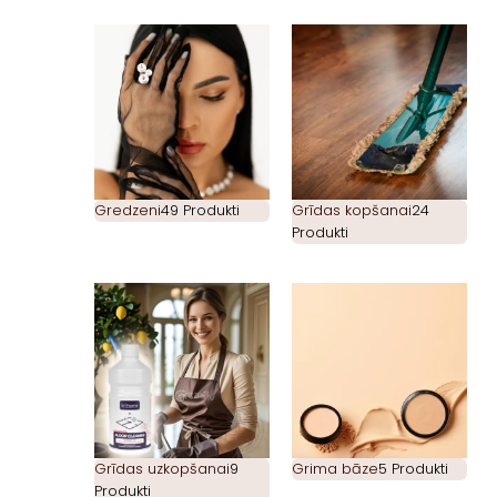
Gredzeni
49 Produkti
Grīdas kopšanai
24
Produkti
Grīdas uzkopšanai
9
Grima bāze
5 Produkti
Produkti