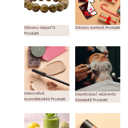
Dāvanu idejas
72
Dāvanu kartes
5 Produkti
Produkti
Dekoratīvā
Depilācijas/ skūšanās
kosmētika
443 Produkti
līdzekļi
49 Produkti