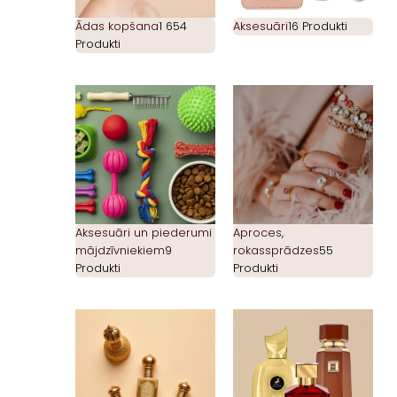
Ādas kopšana
1 654
Aksesuāri
16 Produkti
Produkti
Aksesuāri un piederumi
Aproces,
mājdzīvniekiem
9
rokassprādzes
55
Produkti
Produkti