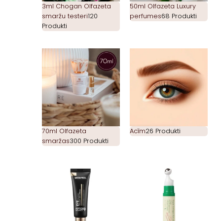
3ml Chogan Olfazeta
50ml Olfazeta Luxury
smaržu testeri
120
perfumes
68 Produkti
Produkti
70ml Olfazeta
Acīm
26 Produkti
smaržas
300 Produkti