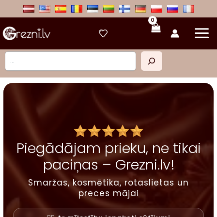
Skip
to
content
Meklēt
Piegādājam prieku, ne tikai
paciņas – Grezni.lv!
Smaržas, kosmētika, rotaslietas un
preces mājai