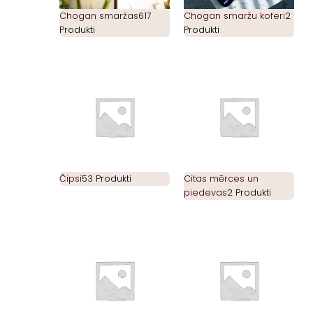
Chogan smaržas
617
Chogan smaržu koferi
2
Produkti
Produkti
Čipsi
53 Produkti
Citas mērces un
piedevas
2 Produkti