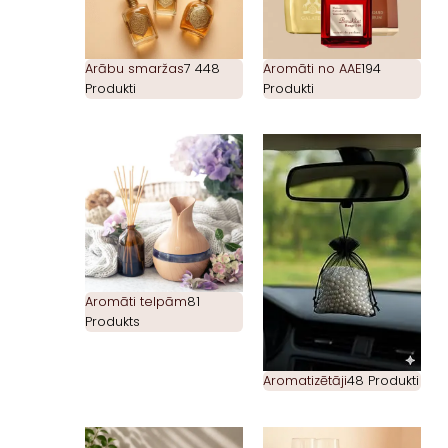
Arābu smaržas
7 448
Aromāti no AAE
194
Produkti
Produkti
Aromāti telpām
81
Produkts
Aromatizētāji
48 Produkti