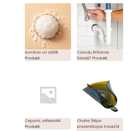
bumbas un sāļi
18
Cauruļu tīrīšanas
Produkti
līdzekļi
7 Produkti
Cepumi, vafeles
44
Chahe (tējas
Produkti
prezentācijas trauks)
4