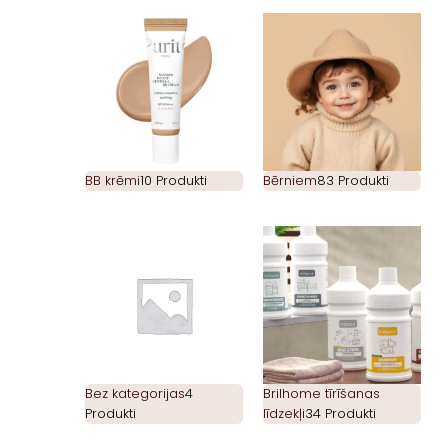
BB krēmi
10 Produkti
Bērniem
83 Produkti
Bez kategorijas
4
Brilhome tīrīšanas
Produkti
līdzekļi
34 Produkti