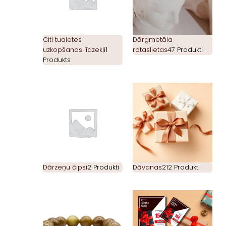
Citi tualetes
Dārgmetāla
uzkopšanas līdzekļi
1
rotaslietas
47 Produkti
Produkts
Dārzeņu čipsi
2 Produkti
Dāvanas
212 Produkti