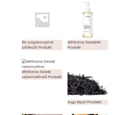
Ātri pagatavojamā
Attīrīšanas līdzekļi
44
pārtika
25 Produkti
Produkti
Attīrīšanas līdzekļi
veļasmašīnai
12 Produkti
Augu tēja
21 Produkts