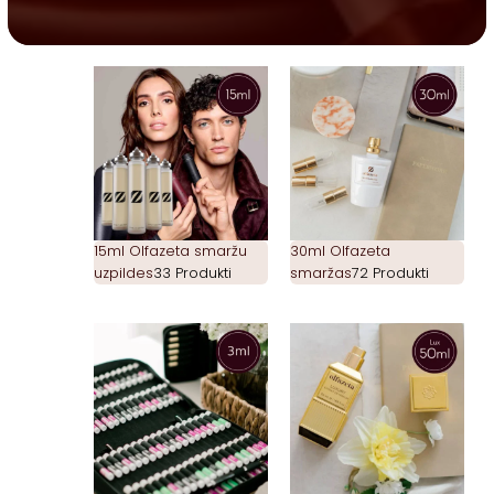
15ml Olfazeta smaržu
30ml Olfazeta
uzpildes
33 Produkti
smaržas
72 Produkti