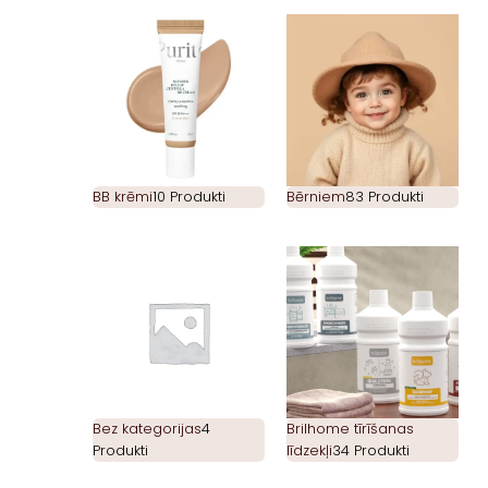
BB krēmi
10 Produkti
Bērniem
83 Produkti
Bez kategorijas
4
Brilhome tīrīšanas
Produkti
līdzekļi
34 Produkti