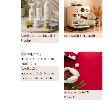
Atkaļķošanas līdzekļi
15
Atkaļķotāji
6 Produkti
Produkti
Atkaļķotāji/
atsvaidzinātāji trauku
mašīnām
17 Produkti
Ātrā piegāde
115
Produkti