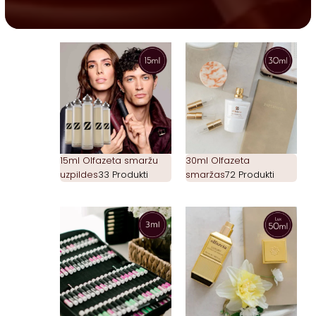
15ml Olfazeta smaržu
30ml Olfazeta
uzpildes
33 Produkti
smaržas
72 Produkti