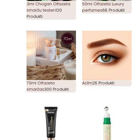
3ml Chogan Olfazeta
50ml Olfazeta Luxury
smaržu testeri
120
perfumes
68 Produkti
Produkti
70ml Olfazeta
Acīm
26 Produkti
smaržas
300 Produkti