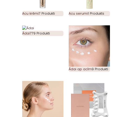
Acu krēmi
7 Produkti
Acu serumi
1 Produkts
Ādai
779 Produkti
Ādai ap acīm
9 Produkti