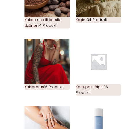
Kakao un citi karstie
Kaķim
34 Produkti
dzērieni
4 Produkti
Kaklarotas
16 Produkti
Kartupeļu čipsi
36
Produkti