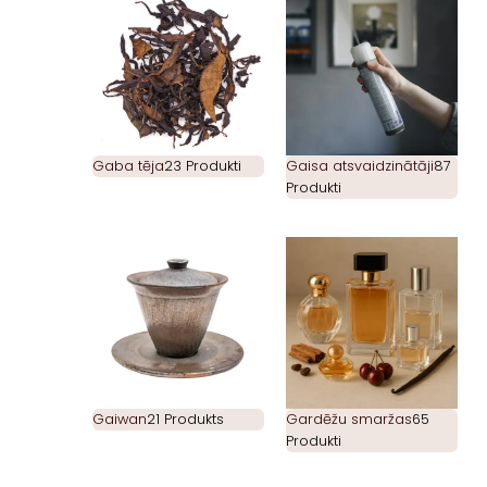
Gaba tēja
23 Produkti
Gaisa atsvaidzinātāji
87
Produkti
Gaiwan
21 Produkts
Gardēžu smaržas
65
Produkti