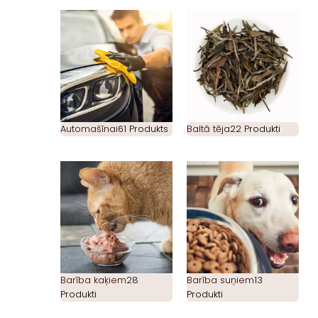
Automašīnai
61 Produkts
Baltā tēja
22 Produkti
Barība kaķiem
28
Barība suņiem
13
Produkti
Produkti