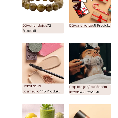
Dāvanu idejas
72
Dāvanu kartes
5 Produkti
Produkti
Dekoratīvā
Depilācijas/ skūšanās
kosmētika
445 Produkti
līdzekļi
49 Produkti