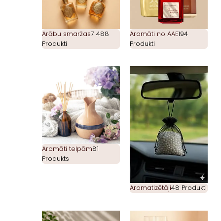
Arābu smaržas
7 488
Aromāti no AAE
194
Produkti
Produkti
Aromāti telpām
81
Produkts
Aromatizētāji
48 Produkti