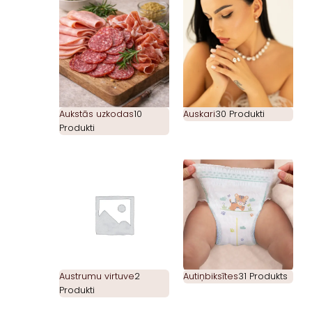
Aukstās uzkodas
10
Auskari
30 Produkti
Produkti
Austrumu virtuve
2
Autiņbiksītes
31 Produkts
Produkti