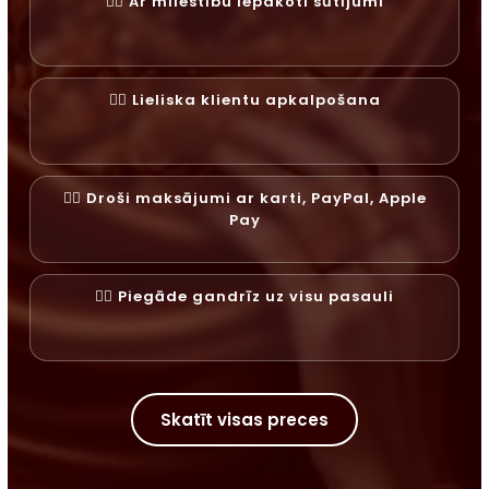
✓⃝ Ar mīlestību iepakoti sūtījumi
✓⃝ Lieliska klientu apkalpošana
✓⃝ Droši maksājumi ar karti, PayPal, Apple
Pay
✓⃝ Piegāde gandrīz uz visu pasauli
Skatīt visas preces