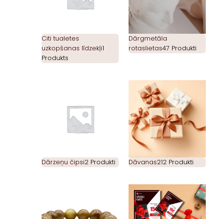
Citi tualetes
Dārgmetāla
uzkopšanas līdzekļi
1
rotaslietas
47 Produkti
Produkts
Dārzeņu čipsi
2 Produkti
Dāvanas
212 Produkti