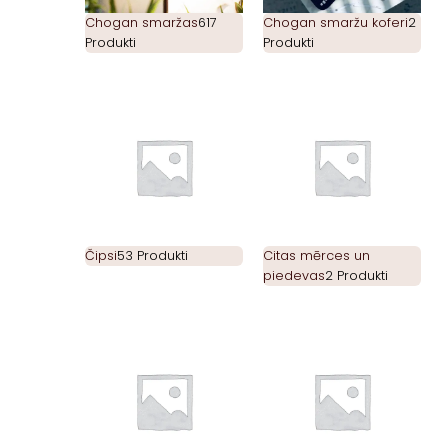
Chogan smaržas
617
Chogan smaržu koferi
2
Produkti
Produkti
Čipsi
53 Produkti
Citas mērces un
piedevas
2 Produkti