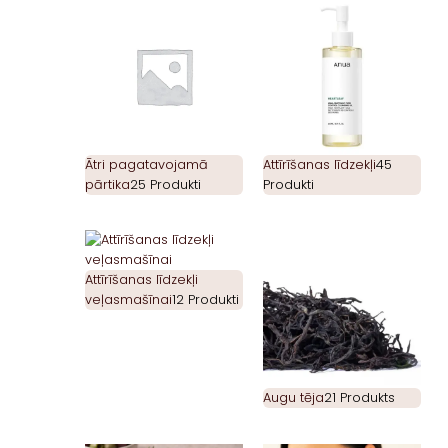
Ātri pagatavojamā
Attīrīšanas līdzekļi
45
pārtika
25 Produkti
Produkti
Attīrīšanas līdzekļi
veļasmašīnai
12 Produkti
Augu tēja
21 Produkts