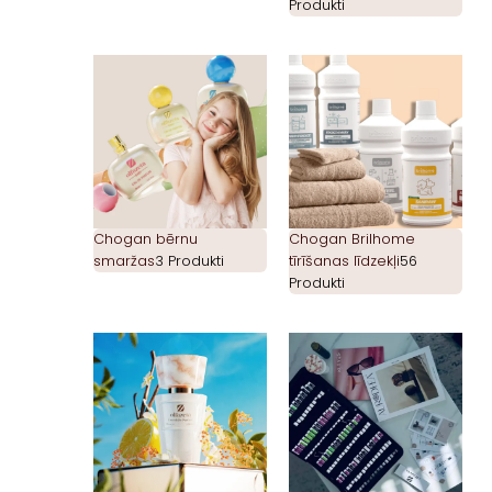
Produkti
Chogan bērnu
Chogan Brilhome
smaržas
3 Produkti
tīrīšanas līdzekļi
56
Produkti