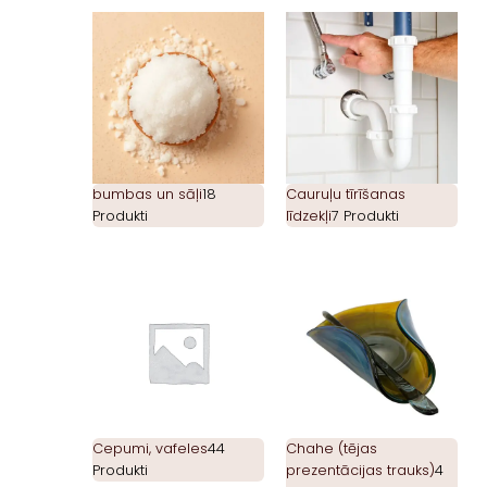
bumbas un sāļi
18
Cauruļu tīrīšanas
Produkti
līdzekļi
7 Produkti
Cepumi, vafeles
44
Chahe (tējas
Produkti
prezentācijas trauks)
4