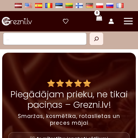
Skip
to
content
Meklēt
Piegādājam prieku, ne tikai
paciņas – Grezni.lv!
Smaržas, kosmētika, rotaslietas un
preces mājai