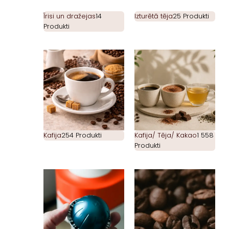
Īrisi un dražejas
14
Izturētā tēja
25 Produkti
Produkti
Kafija
254 Produkti
Kafija/ Tēja/ Kakao
1 558
Produkti