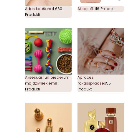
Ādas kopšana
1 660
Aksesuāri
16 Produkti
Produkti
Aksesuāri un piederumi
Aproces,
mājdzīvniekiem
9
rokassprādzes
55
Produkti
Produkti