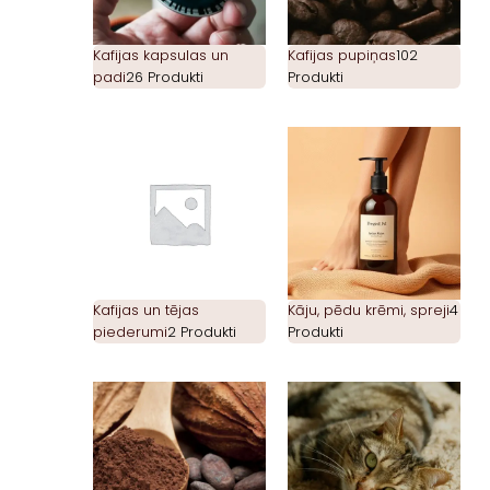
Kafijas kapsulas un
Kafijas pupiņas
102
padi
26 Produkti
Produkti
Kafijas un tējas
Kāju, pēdu krēmi, spreji
4
piederumi
2 Produkti
Produkti