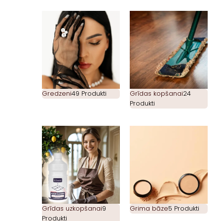
Gredzeni
49 Produkti
Grīdas kopšanai
24
Produkti
Grīdas uzkopšanai
9
Grima bāze
5 Produkti
Produkti