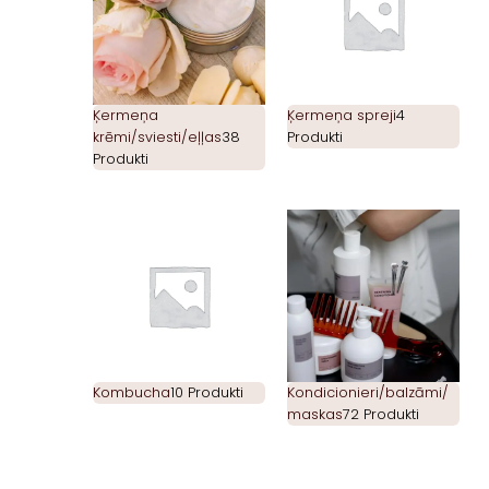
Ķermeņa
Ķermeņa spreji
4
krēmi/sviesti/eļļas
38
Produkti
Produkti
Kombucha
10 Produkti
Kondicionieri/balzāmi/
maskas
72 Produkti