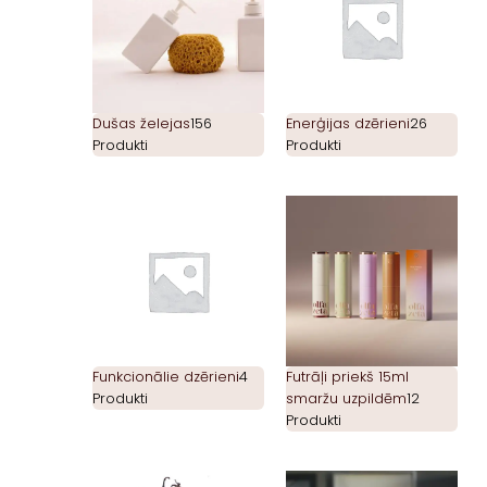
Dušas želejas
156
Enerģijas dzērieni
26
Produkti
Produkti
Funkcionālie dzērieni
4
Futrāļi priekš 15ml
Produkti
smaržu uzpildēm
12
Produkti