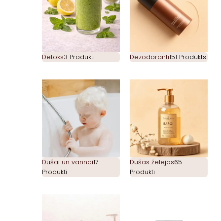
Detoks
3 Produkti
Dezodoranti
151 Produkts
Dušai un vannai
17
Dušas želejas
65
Produkti
Produkti