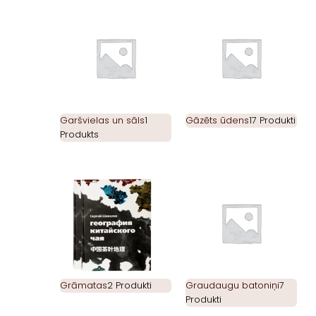
Garšvielas un sāls
1
Gāzēts ūdens
17 Produkti
Produkts
Grāmatas
2 Produkti
Graudaugu batoniņi
7
Produkti