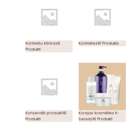
Konfekšu kārbas
8
Konfektes
91 Produkts
Produkti
Konservēti produkti
18
Korejas kosmētika K-
Produkti
beauty
16 Produkti