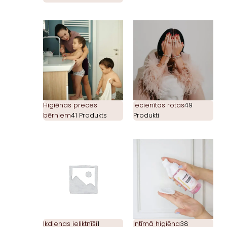
Higiēnas preces
Iecienītas rotas
49
bērniem
41 Produkts
Produkti
Ikdienas ieliktnīši
1
Intīmā higiēna
38