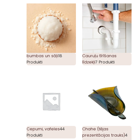
bumbas un sāļi
18
Cauruļu tīrīšanas
Produkti
līdzekļi
7 Produkti
Cepumi, vafeles
44
Chahe (tējas
Produkti
prezentācijas trauks)
4