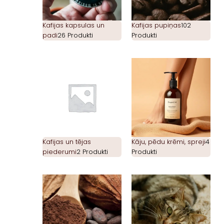
Kafijas kapsulas un
Kafijas pupiņas
102
padi
26 Produkti
Produkti
Kafijas un tējas
Kāju, pēdu krēmi, spreji
4
piederumi
2 Produkti
Produkti