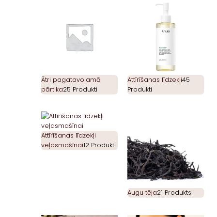
Ātri pagatavojamā
Attīrīšanas līdzekļi
45
pārtika
25 Produkti
Produkti
Attīrīšanas līdzekļi
veļasmašīnai
12 Produkti
Augu tēja
21 Produkts