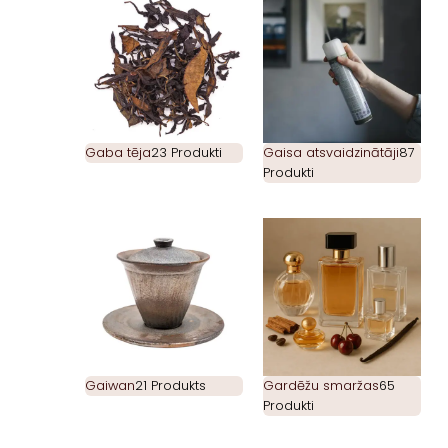
Gaba tēja
23 Produkti
Gaisa atsvaidzinātāji
87
Produkti
Gaiwan
21 Produkts
Gardēžu smaržas
65
Produkti