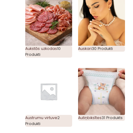
Aukstās uzkodas
10
Auskari
30 Produkti
Produkti
Austrumu virtuve
2
Autiņbiksītes
31 Produkts
Produkti