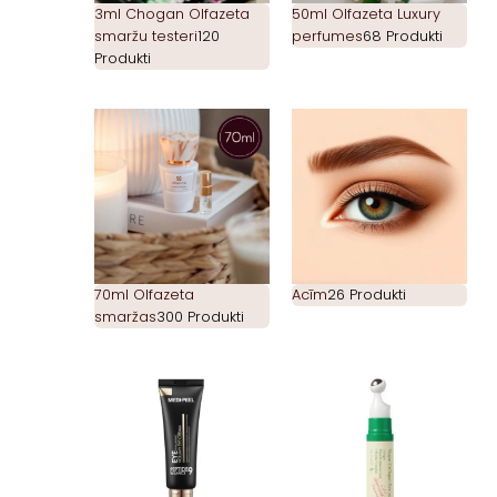
3ml Chogan Olfazeta
50ml Olfazeta Luxury
smaržu testeri
120
perfumes
68 Produkti
Produkti
70ml Olfazeta
Acīm
26 Produkti
smaržas
300 Produkti