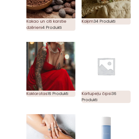
Kakao un citi karstie
Kaķim
34 Produkti
dzērieni
4 Produkti
Kaklarotas
16 Produkti
Kartupeļu čipsi
36
Produkti