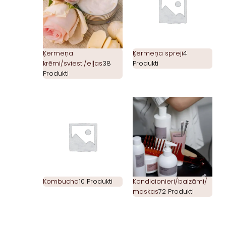
Ķermeņa
Ķermeņa spreji
4
krēmi/sviesti/eļļas
38
Produkti
Produkti
Kombucha
10 Produkti
Kondicionieri/balzāmi/
maskas
72 Produkti