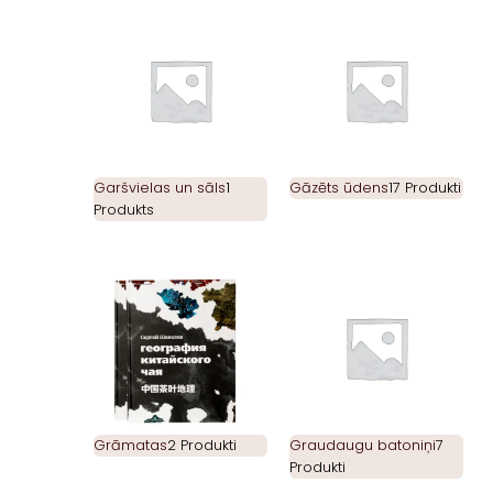
Garšvielas un sāls
1
Gāzēts ūdens
17 Produkti
Produkts
Grāmatas
2 Produkti
Graudaugu batoniņi
7
Produkti