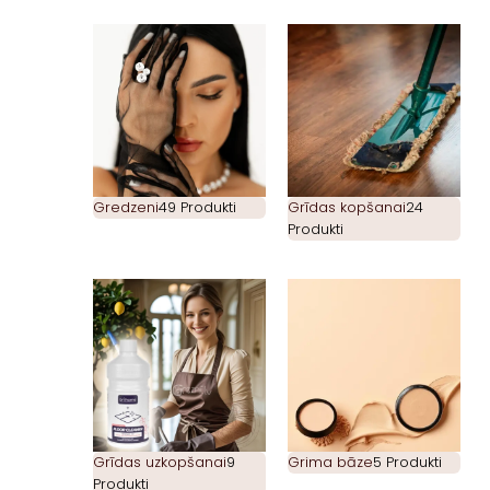
Gredzeni
49 Produkti
Grīdas kopšanai
24
Produkti
Grīdas uzkopšanai
9
Grima bāze
5 Produkti
Produkti