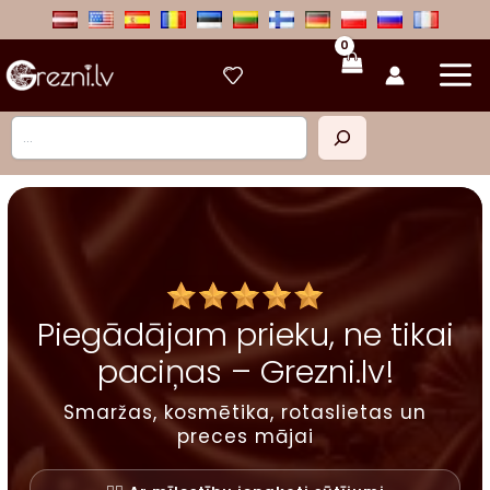
Skip
to
content
Meklēt
Piegādājam prieku, ne tikai
paciņas – Grezni.lv!
Smaržas, kosmētika, rotaslietas un
preces mājai