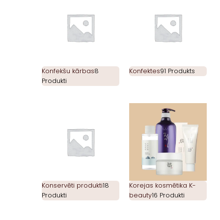
Konfekšu kārbas
8
Konfektes
91 Produkts
Produkti
Konservēti produkti
18
Korejas kosmētika K-
Produkti
beauty
16 Produkti