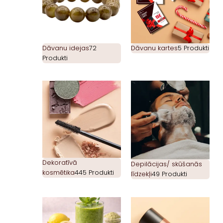
Dāvanu idejas
72
Dāvanu kartes
5 Produkti
Produkti
Dekoratīvā
Depilācijas/ skūšanās
kosmētika
445 Produkti
līdzekļi
49 Produkti