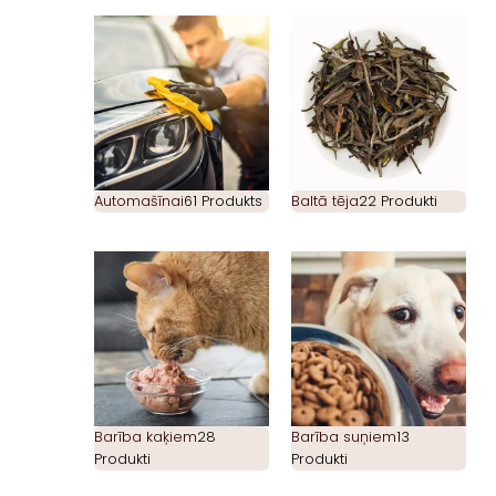
Automašīnai
61 Produkts
Baltā tēja
22 Produkti
Barība kaķiem
28
Barība suņiem
13
Produkti
Produkti