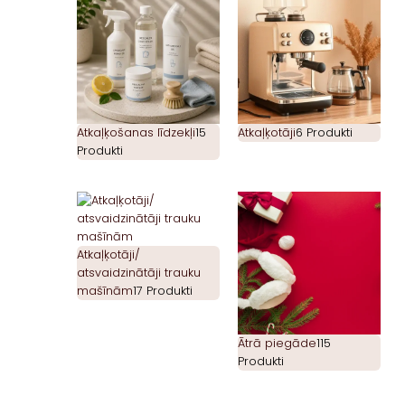
Atkaļķošanas līdzekļi
15
Atkaļķotāji
6 Produkti
Produkti
Atkaļķotāji/
atsvaidzinātāji trauku
mašīnām
17 Produkti
Ātrā piegāde
115
Produkti