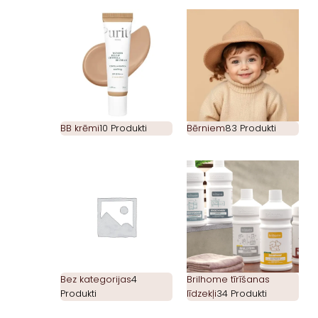
BB krēmi
10 Produkti
Bērniem
83 Produkti
Bez kategorijas
4
Brilhome tīrīšanas
Produkti
līdzekļi
34 Produkti