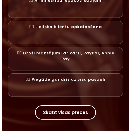
✓⃝ Ar mīlestību iepakoti sūtījumi
✓⃝ Lieliska klientu apkalpošana
✓⃝ Droši maksājumi ar karti, PayPal, Apple
Pay
✓⃝ Piegāde gandrīz uz visu pasauli
Skatīt visas preces