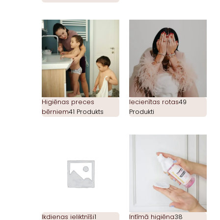
Higiēnas preces
Iecienītas rotas
49
bērniem
41 Produkts
Produkti
Ikdienas ieliktnīši
1
Intīmā higiēna
38