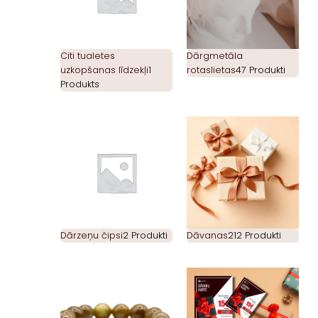
Citi tualetes
Dārgmetāla
uzkopšanas līdzekļi
1
rotaslietas
47 Produkti
Produkts
Dārzeņu čipsi
2 Produkti
Dāvanas
212 Produkti