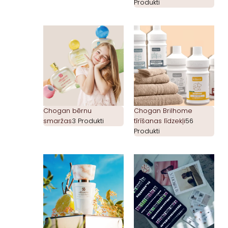
Produkti
Chogan bērnu
Chogan Brilhome
smaržas
3 Produkti
tīrīšanas līdzekļi
56
Produkti