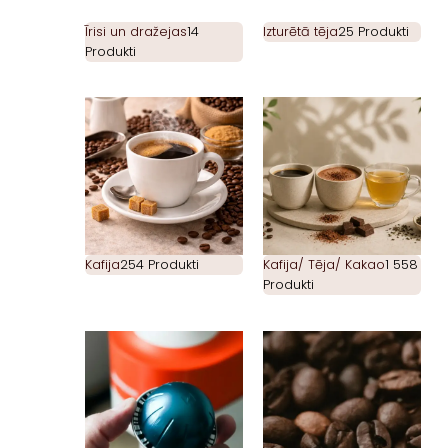
Īrisi un dražejas
14
Izturētā tēja
25 Produkti
Produkti
Kafija
254 Produkti
Kafija/ Tēja/ Kakao
1 558
Produkti