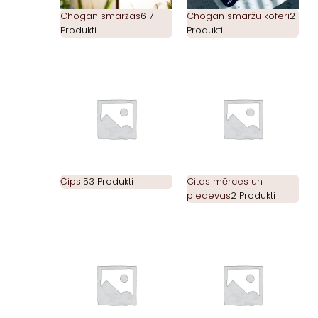
Chogan smaržas
617
Chogan smaržu koferi
2
Produkti
Produkti
Čipsi
53 Produkti
Citas mērces un
piedevas
2 Produkti