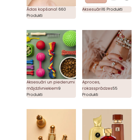
Ādas kopšana
1 660
Aksesuāri
16 Produkti
Produkti
Aksesuāri un piederumi
Aproces,
mājdzīvniekiem
9
rokassprādzes
55
Produkti
Produkti