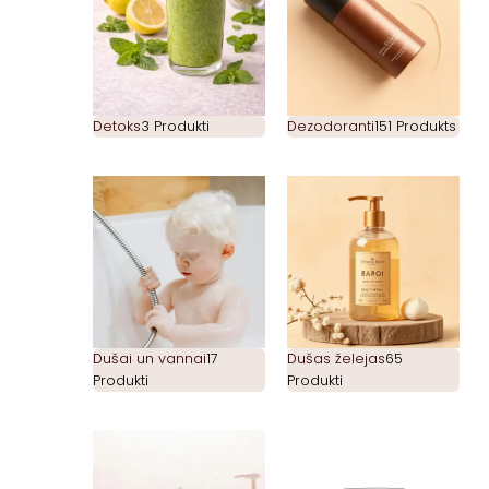
Detoks
3 Produkti
Dezodoranti
151 Produkts
Dušai un vannai
17
Dušas želejas
65
Produkti
Produkti