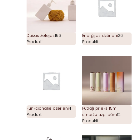
Dušas želejas
156
Enerģijas dzērieni
26
Produkti
Produkti
Funkcionālie dzērieni
4
Futrāļi priekš 15ml
Produkti
smaržu uzpildēm
12
Produkti