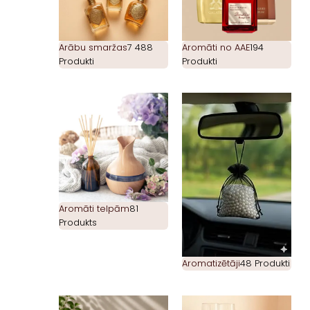
Arābu smaržas
7 488
Aromāti no AAE
194
Produkti
Produkti
Aromāti telpām
81
Produkts
Aromatizētāji
48 Produkti