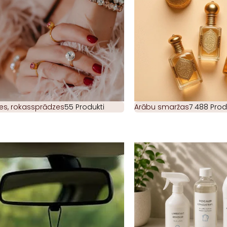
es, rokassprādzes
55 Produkti
Arābu smaržas
7 488 Prod