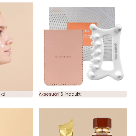
kti
Aksesuāri
16 Produkti