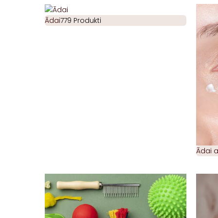
Ādai
779 Produkti
Ādai 