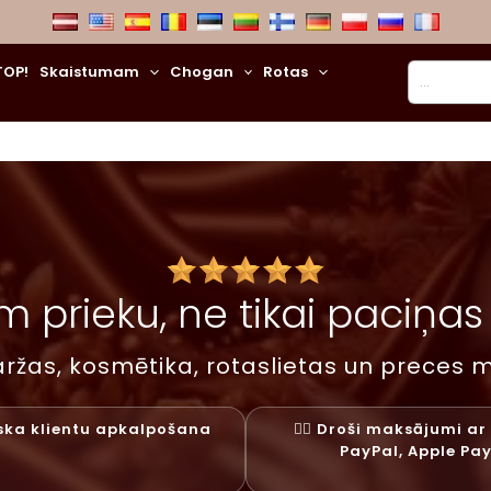
Meklēt
TOP!
Skaistumam
Chogan
Rotas
 prieku, ne tikai paciņas –
ržas, kosmētika, rotaslietas un preces m
liska klientu apkalpošana
✓⃝ Droši maksājumi ar 
PayPal, Apple Pa