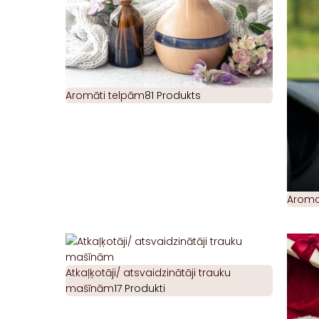
Aromāti telpām
81 Produkts
Aromat
Atkaļķotāji/ atsvaidzinātāji trauku
mašīnām
17 Produkti