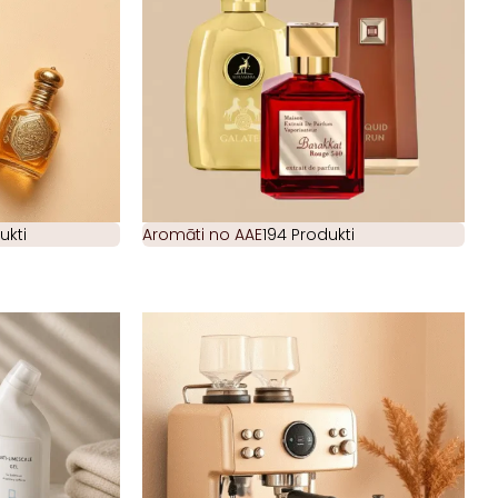
ukti
Aromāti no AAE
194 Produkti