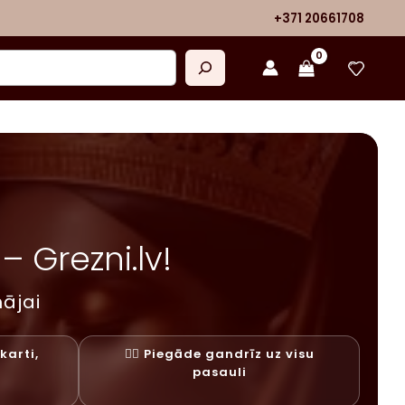
+371 20661708
 Grezni.lv!
ājai
karti,
✓⃝ Piegāde gandrīz uz visu
y
pasauli