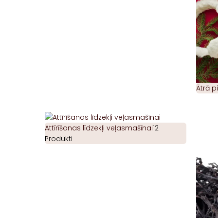
Ātrā 
Attīrīšanas līdzekļi veļasmašīnai
12
Produkti