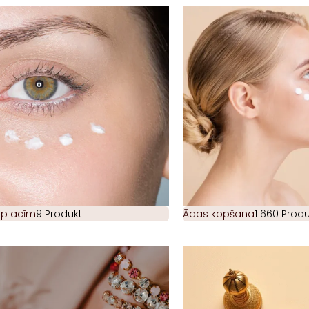
ap acīm
9 Produkti
Ādas kopšana
1 660 Produ