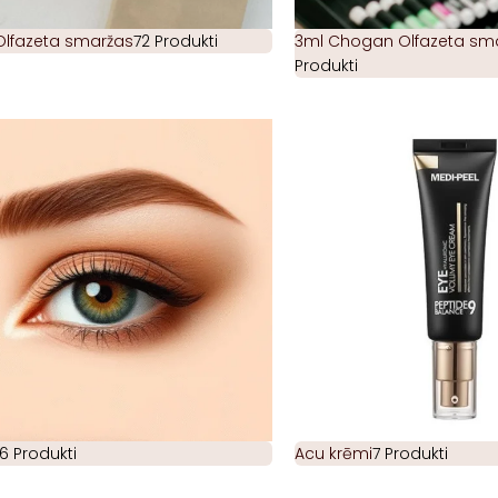
Olfazeta smaržas
72 Produkti
3ml Chogan Olfazeta smar
Produkti
6 Produkti
Acu krēmi
7 Produkti