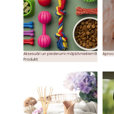
Aksesuāri un piederumi mājdzīvniekiem
9
Aproc
Produkti