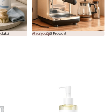
odukti
Atkaļķotāji
6 Produkti