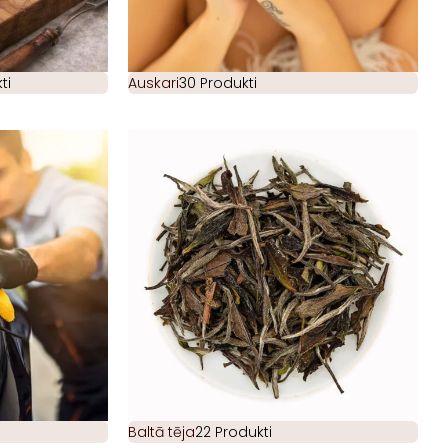
ti
Auskari
30 Produkti
Baltā tēja
22 Produkti