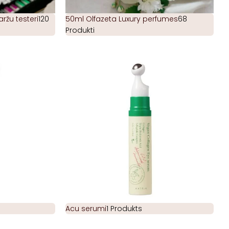
žu testeri
120
50ml Olfazeta Luxury perfumes
68
Produkti
Acu serumi
1 Produkts