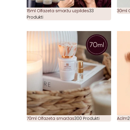
15ml Olfazeta smaržu uzpildes
33
30ml 
Produkti
70ml Olfazeta smaržas
300 Produkti
Acīm
2