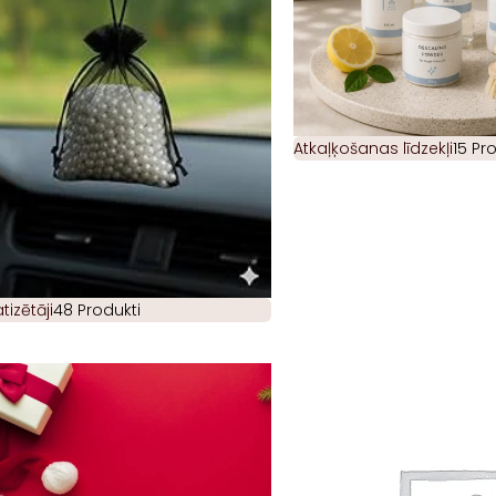
Atkaļķošanas līdzekļi
15 Pr
izētāji
48 Produkti