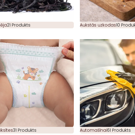
ēja
21 Produkts
Aukstās uzkodas
10 Produk
iksītes
31 Produkts
Automašīnai
61 Produkts