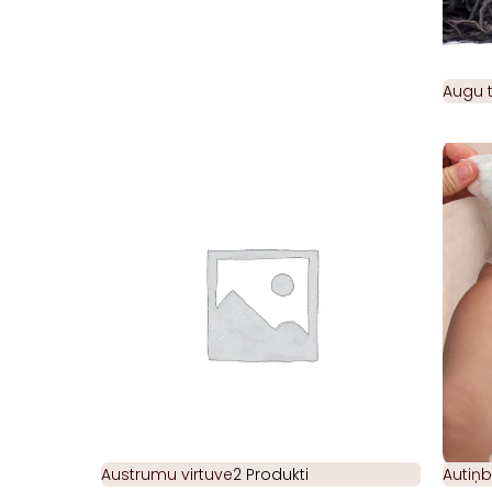
Augu t
Austrumu virtuve
2 Produkti
Autiņb