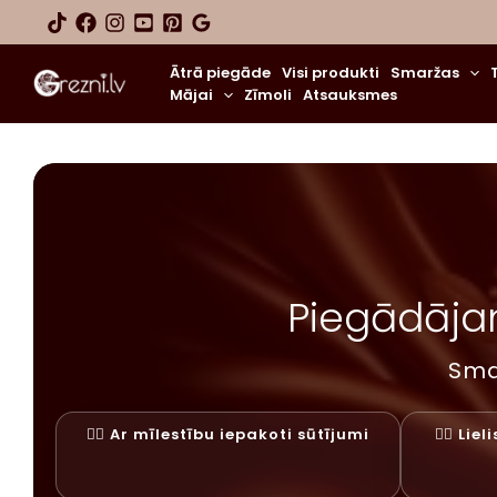
Skip
to
content
Ātrā piegāde
Visi produkti
Smaržas
Mājai
Zīmoli
Atsauksmes
Piegādājam
Sma
✓⃝ Ar mīlestību iepakoti sūtījumi
✓⃝ Lie