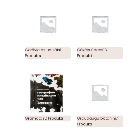
Garšvielas un sāls
1
Gāzēts ūdens
18
Produkts
Produkti
Grāmatas
2 Produkti
Graudaugu batoniņi
7
Produkti