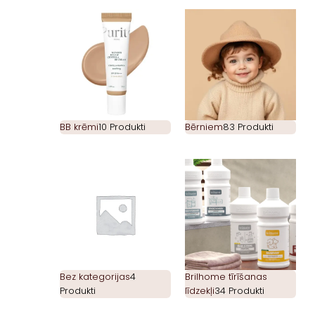
BB krēmi
10 Produkti
Bērniem
83 Produkti
Bez kategorijas
4
Brilhome tīrīšanas
Produkti
līdzekļi
34 Produkti