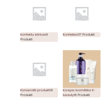
Konfekšu kārbas
9
Konfektes
117 Produkti
Produkti
Konservēti produkti
19
Korejas kosmētika K-
Produkti
beauty
16 Produkti