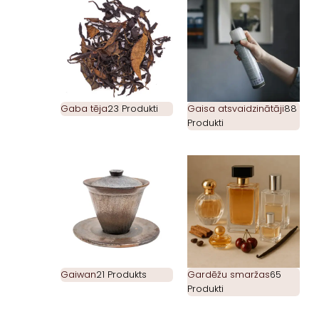
Gaba tēja
23 Produkti
Gaisa atsvaidzinātāji
88
Produkti
Gaiwan
21 Produkts
Gardēžu smaržas
65
Produkti