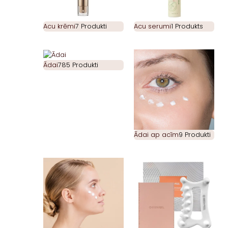
Acu krēmi
7 Produkti
Acu serumi
1 Produkts
Ādai
785 Produkti
Ādai ap acīm
9 Produkti