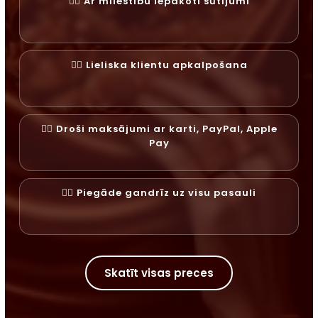
✓⃝ Ar mīlestību iepakoti sūtījumi
✓⃝ Lieliska klientu apkalpošana
✓⃝ Droši maksājumi ar karti, PayPal, Apple
Pay
✓⃝ Piegāde gandrīz uz visu pasauli
Skatīt visas preces