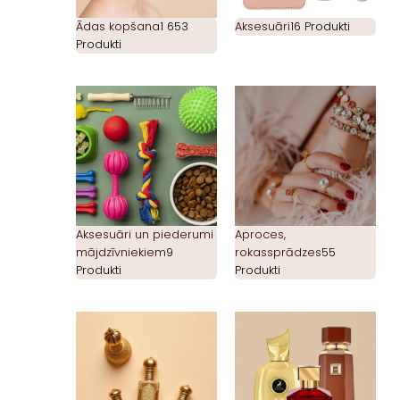
Ādas kopšana
1 653
Aksesuāri
16 Produkti
Produkti
Aksesuāri un piederumi
Aproces,
mājdzīvniekiem
9
rokassprādzes
55
Produkti
Produkti