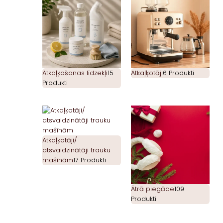
Atkaļķošanas līdzekļi
15
Atkaļķotāji
6 Produkti
Produkti
Atkaļķotāji/
atsvaidzinātāji trauku
mašīnām
17 Produkti
Ātrā piegāde
109
Produkti