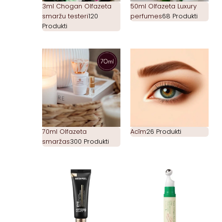
3ml Chogan Olfazeta
50ml Olfazeta Luxury
smaržu testeri
120
perfumes
68 Produkti
Produkti
70ml Olfazeta
Acīm
26 Produkti
smaržas
300 Produkti