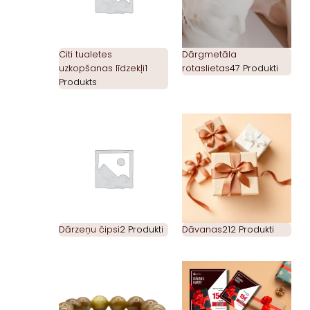
Citi tualetes
Dārgmetāla
uzkopšanas līdzekļi
1
rotaslietas
47 Produkti
Produkts
Dārzeņu čipsi
2 Produkti
Dāvanas
212 Produkti