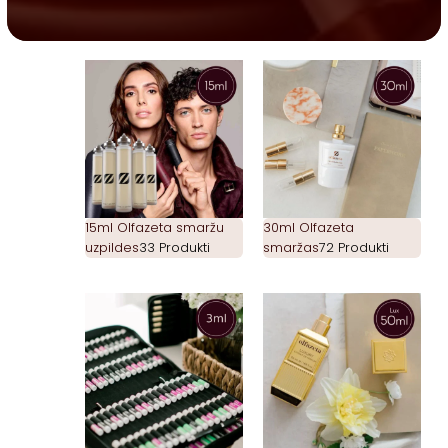
15ml Olfazeta smaržu
30ml Olfazeta
uzpildes
33 Produkti
smaržas
72 Produkti