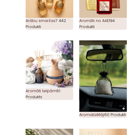
Arābu smaržas
7 442
Aromāti no AAE
194
Produkti
Produkti
Aromāti telpām
81
Produkts
Aromatizētāji
50 Produkti