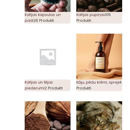
Kafijas kapsulas un
Kafijas pupiņas
105
padi
26 Produkti
Produkti
Kafijas un tējas
Kāju, pēdu krēmi, spreji
4
piederumi
2 Produkti
Produkti