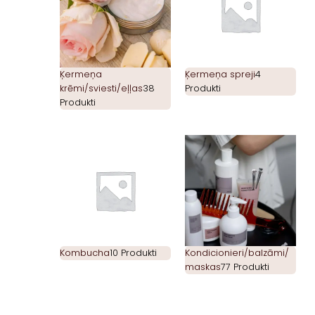
Ķermeņa
Ķermeņa spreji
4
krēmi/sviesti/eļļas
38
Produkti
Produkti
Kombucha
10 Produkti
Kondicionieri/balzāmi/
maskas
77 Produkti