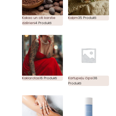
Kakao un citi karstie
Kaķim
35 Produkti
dzērieni
4 Produkti
Kaklarotas
16 Produkti
Kartupeļu čipsi
38
Produkti