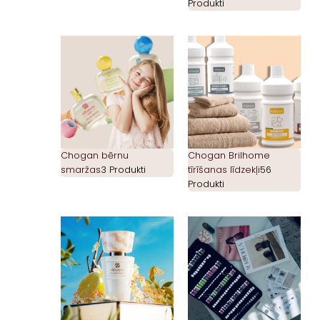
Produkti
Chogan bērnu
Chogan Brilhome
smaržas
3 Produkti
tīrīšanas līdzekļi
56
Produkti