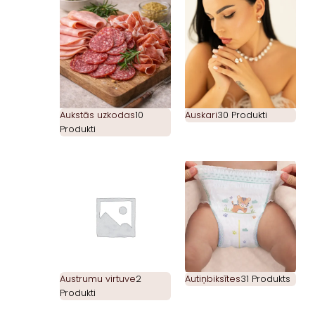
Aukstās uzkodas
10
Auskari
30 Produkti
Produkti
Austrumu virtuve
2
Autiņbiksītes
31 Produkts
Produkti