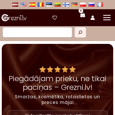
Skip
to
content
Meklēt
Piegādājam prieku, ne tikai
paciņas – Grezni.lv!
Smaržas, kosmētika, rotaslietas un
preces mājai