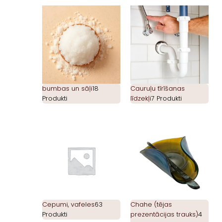
bumbas un sāļi
18
Cauruļu tīrīšanas
Produkti
līdzekļi
7 Produkti
Cepumi, vafeles
63
Chahe (tējas
Produkti
prezentācijas trauks)
4