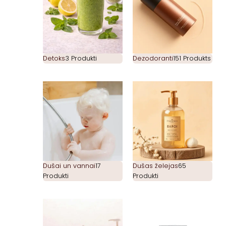
Detoks
3 Produkti
Dezodoranti
151 Produkts
Dušai un vannai
17
Dušas želejas
65
Produkti
Produkti