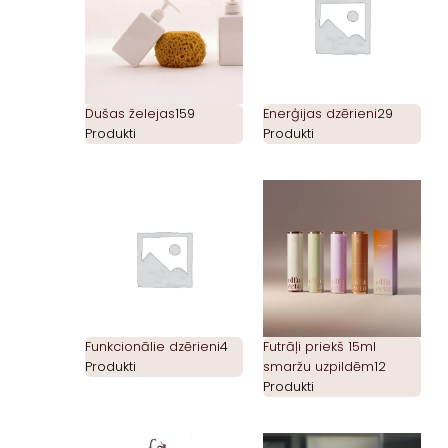
Dušas želejas
159
Enerģijas dzērieni
29
Produkti
Produkti
Funkcionālie dzērieni
4
Futrāļi priekš 15ml
Produkti
smaržu uzpildēm
12
Produkti