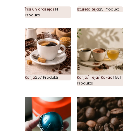
Īrisi un dražejas
14
Izturētā tēja
25 Produkti
Produkti
Kafija
257 Produkti
Kafija/ Tēja/ Kakao
1 561
Produkts