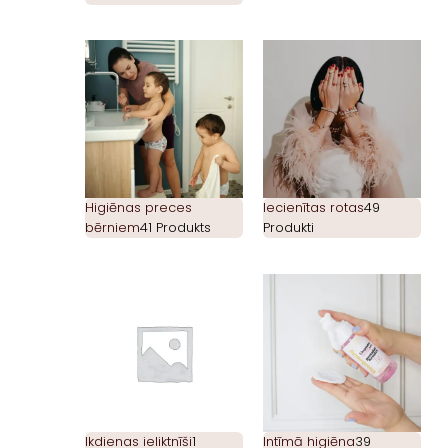
Higiēnas preces
Iecienītas rotas
49
bērniem
41 Produkts
Produkti
Ikdienas ieliktnīši
1
Intīmā higiēna
39