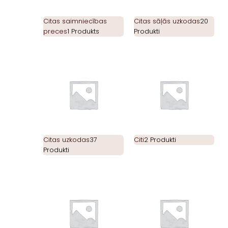
Citas saimniecības
Citas sāļās uzkodas
20
preces
1 Produkts
Produkti
Citas uzkodas
37
Citi
2 Produkti
Produkti