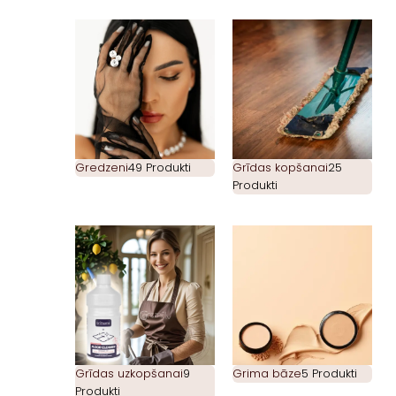
Gredzeni
49 Produkti
Grīdas kopšanai
25
Produkti
Grīdas uzkopšanai
9
Grima bāze
5 Produkti
Produkti