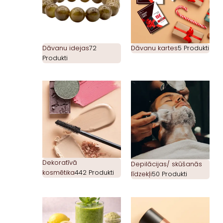
Dāvanu idejas
72
Dāvanu kartes
5 Produkti
Produkti
Dekoratīvā
Depilācijas/ skūšanās
kosmētika
442 Produkti
līdzekļi
50 Produkti