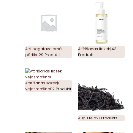
Ātri pagatavojamā
Attīrīšanas līdzekļi
43
pārtika
29 Produkti
Produkti
Attīrīšanas līdzekļi
veļasmašīnai
12 Produkti
Augu tēja
21 Produkts