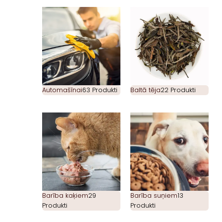
Automašīnai
63 Produkti
Baltā tēja
22 Produkti
Barība kaķiem
29
Barība suņiem
13
Produkti
Produkti