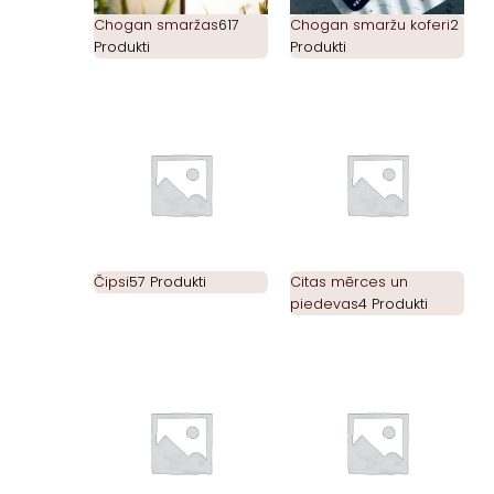
Chogan smaržas
617
Chogan smaržu koferi
2
Produkti
Produkti
Čipsi
57 Produkti
Citas mērces un
piedevas
4 Produkti