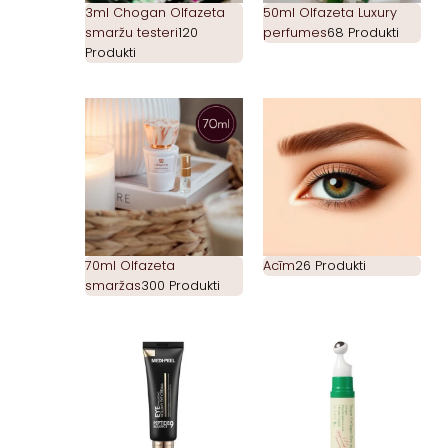
3ml Chogan Olfazeta
50ml Olfazeta Luxury
smaržu testeri
120
perfumes
68 Produkti
Produkti
70ml Olfazeta
Acīm
26 Produkti
smaržas
300 Produkti