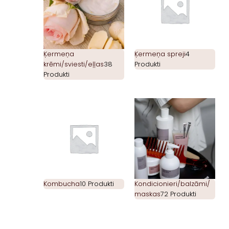
Ķermeņa
Ķermeņa spreji
4
krēmi/sviesti/eļļas
38
Produkti
Produkti
Kombucha
10 Produkti
Kondicionieri/balzāmi/
maskas
72 Produkti