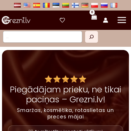
Skip
to
content
Meklēt
Piegādājam prieku, ne tikai
paciņas – Grezni.lv!
Smaržas, kosmētika, rotaslietas un
preces mājai