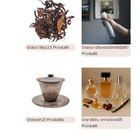
Gaba tēja
23 Produkti
Gaisa atsvaidzinātāji
87
Produkti
Gaiwan
21 Produkts
Gardēžu smaržas
65
Produkti