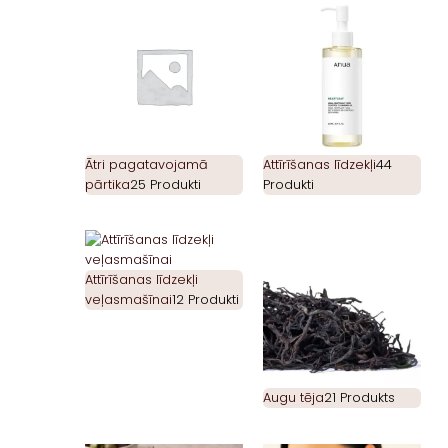
Ātri pagatavojamā
Attīrīšanas līdzekļi
44
pārtika
25 Produkti
Produkti
Attīrīšanas līdzekļi
veļasmašīnai
12 Produkti
Augu tēja
21 Produkts