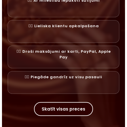
✓⃝ Ar mīlestību iepakoti sūtījumi
✓⃝ Lieliska klientu apkalpošana
✓⃝ Droši maksājumi ar karti, PayPal, Apple
Pay
✓⃝ Piegāde gandrīz uz visu pasauli
Skatīt visas preces