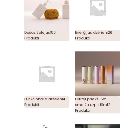
Dušas želejas
156
Enerģijas dzērieni
26
Produkti
Produkti
Funkcionālie dzērieni
4
Futrāļi priekš 15ml
Produkti
smaržu uzpildēm
12
Produkti