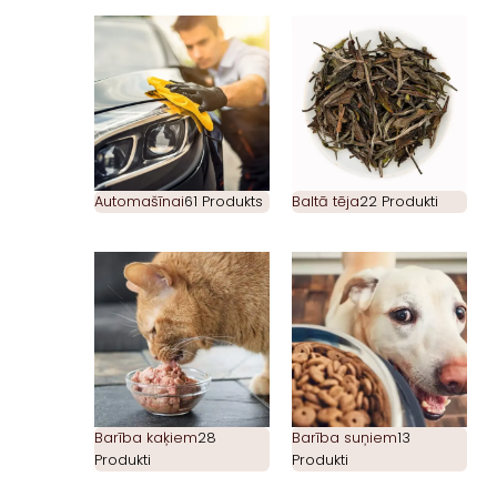
Automašīnai
61 Produkts
Baltā tēja
22 Produkti
Barība kaķiem
28
Barība suņiem
13
Produkti
Produkti