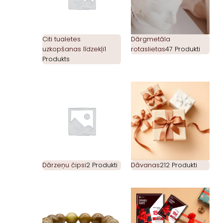
Citi tualetes
Dārgmetāla
uzkopšanas līdzekļi
1
rotaslietas
47 Produkti
Produkts
Dārzeņu čipsi
2 Produkti
Dāvanas
212 Produkti