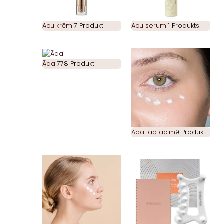
Acu krēmi
7 Produkti
Acu serumi
1 Produkts
Ādai
778 Produkti
Ādai ap acīm
9 Produkti