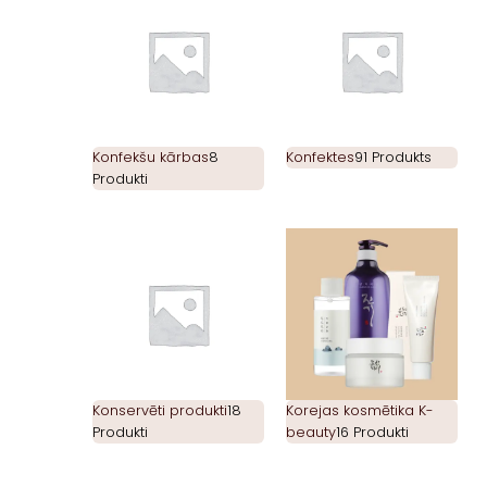
Konfekšu kārbas
8
Konfektes
91 Produkts
Produkti
Konservēti produkti
18
Korejas kosmētika K-
Produkti
beauty
16 Produkti