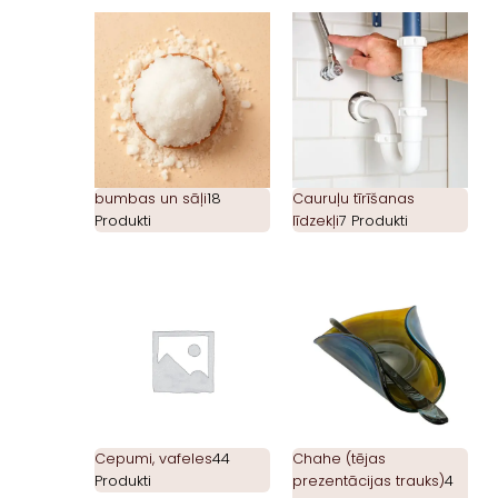
bumbas un sāļi
18
Cauruļu tīrīšanas
Produkti
līdzekļi
7 Produkti
Cepumi, vafeles
44
Chahe (tējas
Produkti
prezentācijas trauks)
4