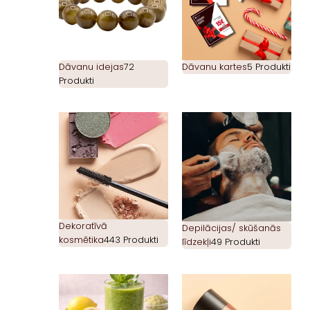
Dāvanu idejas
72
Dāvanu kartes
5 Produkti
Produkti
Dekoratīvā
Depilācijas/ skūšanās
kosmētika
443 Produkti
līdzekļi
49 Produkti