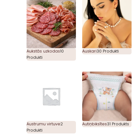
Aukstās uzkodas
10
Auskari
30 Produkti
Produkti
Austrumu virtuve
2
Autiņbiksītes
31 Produkts
Produkti