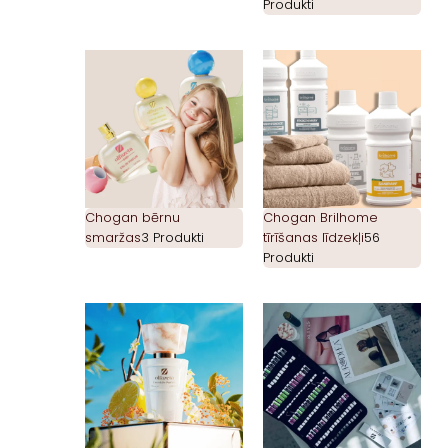
Produkti
Chogan bērnu
Chogan Brilhome
smaržas
3 Produkti
tīrīšanas līdzekļi
56
Produkti