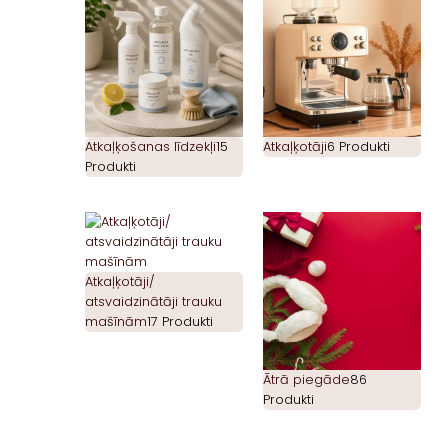
Atkaļķošanas līdzekļi
15
Atkaļķotāji
6 Produkti
Produkti
Atkaļķotāji/
atsvaidzinātāji trauku
mašīnām
17 Produkti
Ātrā piegāde
86
Produkti