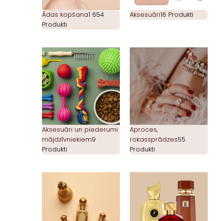
Ādas kopšana
1 654
Aksesuāri
16 Produkti
Produkti
Aksesuāri un piederumi
Aproces,
mājdzīvniekiem
9
rokassprādzes
55
Produkti
Produkti