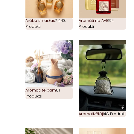
Arābu smaržas
7 448
Aromāti no AAE
194
Produkti
Produkti
Aromāti telpām
81
Produkts
Aromatizētāji
48 Produkti