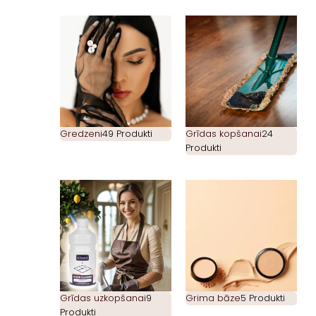
Gredzeni
49 Produkti
Grīdas kopšanai
24
Produkti
Grīdas uzkopšanai
9
Grima bāze
5 Produkti
Produkti