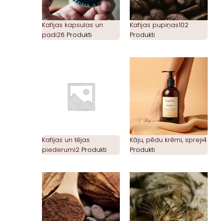
Kafijas kapsulas un
Kafijas pupiņas
102
padi
26 Produkti
Produkti
Kafijas un tējas
Kāju, pēdu krēmi, spreji
4
piederumi
2 Produkti
Produkti