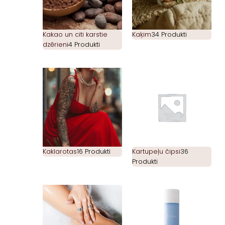
Kakao un citi karstie
Kaķim
34 Produkti
dzērieni
4 Produkti
Kaklarotas
16 Produkti
Kartupeļu čipsi
36
Produkti