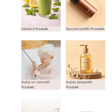
Detoks
3 Produkti
Dezodoranti
151 Produkts
Dušai un vannai
17
Dušas želejas
65
Produkti
Produkti