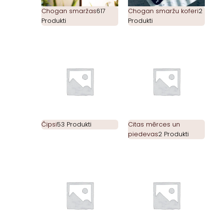
Chogan smaržas
617
Chogan smaržu koferi
2
Produkti
Produkti
Čipsi
53 Produkti
Citas mērces un
piedevas
2 Produkti