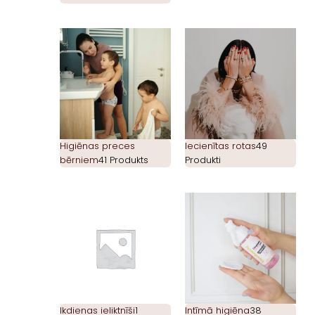
Higiēnas preces
Iecienītas rotas
49
bērniem
41 Produkts
Produkti
Ikdienas ieliktnīši
1
Intīmā higiēna
38