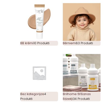
BB krēmi
10 Produkti
Bērniem
83 Produkti
Bez kategorijas
4
Brilhome tīrīšanas
Produkti
līdzekļi
34 Produkti