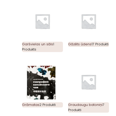
Garšvielas un sāls
1
Gāzēts ūdens
17 Produkti
Produkts
Grāmatas
2 Produkti
Graudaugu batoniņi
7
Produkti