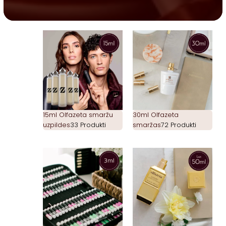
15ml Olfazeta smaržu
30ml Olfazeta
uzpildes
33 Produkti
smaržas
72 Produkti