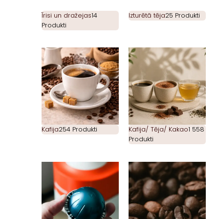
Īrisi un dražejas
14
Izturētā tēja
25 Produkti
Produkti
Kafija
254 Produkti
Kafija/ Tēja/ Kakao
1 558
Produkti