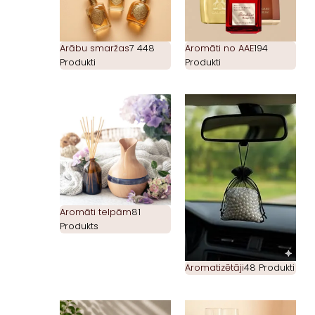
Arābu smaržas
7 448
Aromāti no AAE
194
Produkti
Produkti
Aromāti telpām
81
Produkts
Aromatizētāji
48 Produkti