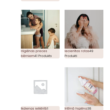
Higiēnas preces
Iecienītas rotas
49
bērniem
41 Produkts
Produkti
Ikdienas ieliktnīši
1
Intīmā higiēna
38