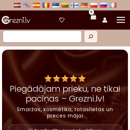
Skip
to
content
Meklēt
Piegādājam prieku, ne tikai
paciņas – Grezni.lv!
Smaržas, kosmētika, rotaslietas un
preces mājai