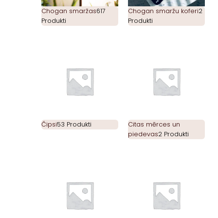
Chogan smaržas
617
Chogan smaržu koferi
2
Produkti
Produkti
Čipsi
53 Produkti
Citas mērces un
piedevas
2 Produkti