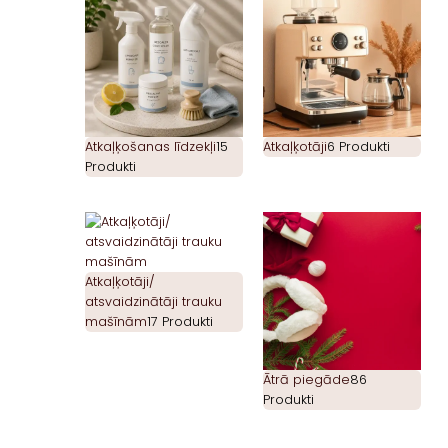
Atkaļķošanas līdzekļi
15
Atkaļķotāji
6 Produkti
Produkti
Atkaļķotāji/
atsvaidzinātāji trauku
mašīnām
17 Produkti
Ātrā piegāde
86
Produkti