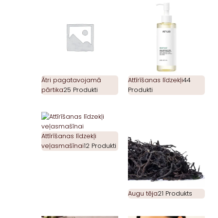
Ātri pagatavojamā
Attīrīšanas līdzekļi
44
pārtika
25 Produkti
Produkti
Attīrīšanas līdzekļi
veļasmašīnai
12 Produkti
Augu tēja
21 Produkts