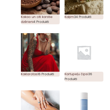
Kakao un citi karstie
Kaķim
34 Produkti
dzērieni
4 Produkti
Kaklarotas
16 Produkti
Kartupeļu čipsi
36
Produkti