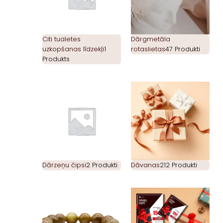
Citi tualetes
Dārgmetāla
uzkopšanas līdzekļi
1
rotaslietas
47 Produkti
Produkts
Dārzeņu čipsi
2 Produkti
Dāvanas
212 Produkti