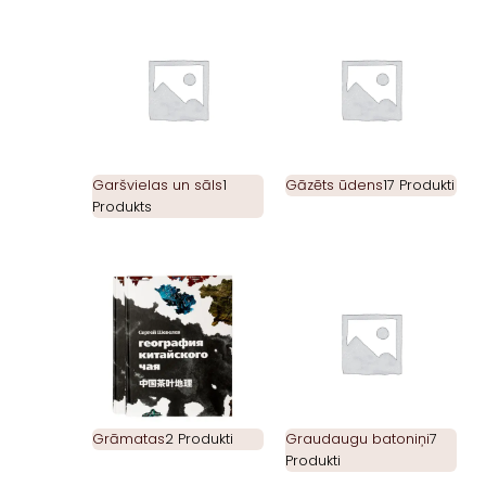
Garšvielas un sāls
1
Gāzēts ūdens
17 Produkti
Produkts
Grāmatas
2 Produkti
Graudaugu batoniņi
7
Produkti