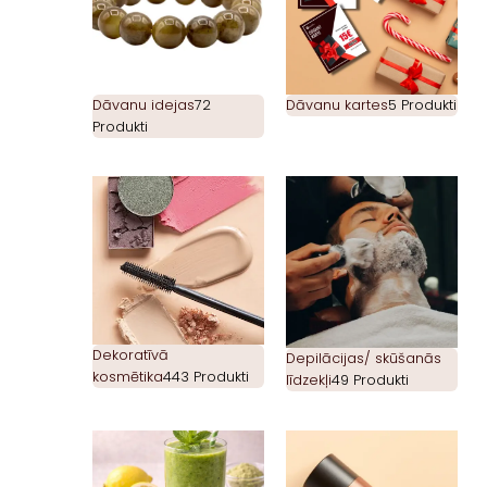
Dāvanu idejas
72
Dāvanu kartes
5 Produkti
Produkti
Dekoratīvā
Depilācijas/ skūšanās
kosmētika
443 Produkti
līdzekļi
49 Produkti