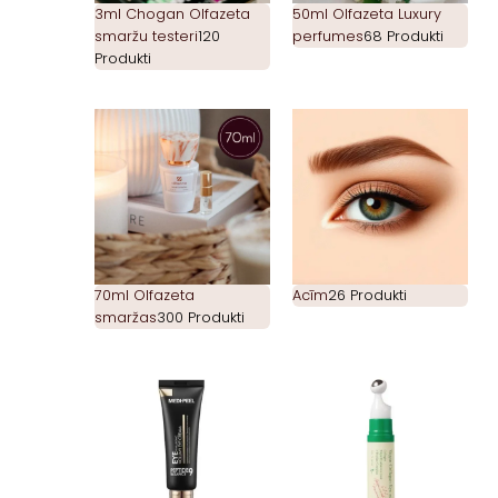
3ml Chogan Olfazeta
50ml Olfazeta Luxury
smaržu testeri
120
perfumes
68 Produkti
Produkti
70ml Olfazeta
Acīm
26 Produkti
smaržas
300 Produkti