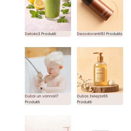
Detoks
3 Produkti
Dezodoranti
151 Produkts
Dušai un vannai
17
Dušas želejas
65
Produkti
Produkti