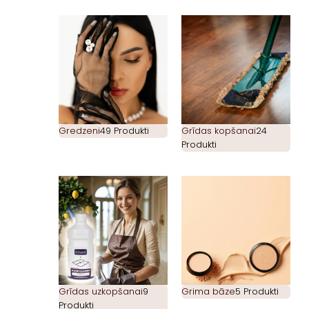
Gredzeni
49 Produkti
Grīdas kopšanai
24
Produkti
Grīdas uzkopšanai
9
Grima bāze
5 Produkti
Produkti