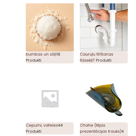
bumbas un sāļi
18
Cauruļu tīrīšanas
Produkti
līdzekļi
7 Produkti
Cepumi, vafeles
44
Chahe (tējas
Produkti
prezentācijas trauks)
4