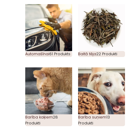
Automašīnai
61 Produkts
Baltā tēja
22 Produkti
Barība kaķiem
28
Barība suņiem
13
Produkti
Produkti