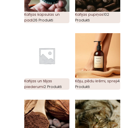
Kafijas kapsulas un
Kafijas pupiņas
102
padi
26 Produkti
Produkti
Kafijas un tējas
Kāju, pēdu krēmi, spreji
4
piederumi
2 Produkti
Produkti