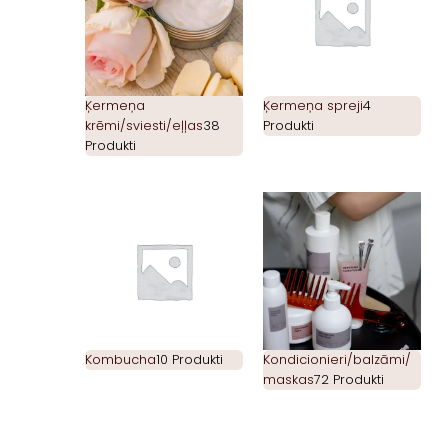
Ķermeņa
Ķermeņa spreji
4
krēmi/sviesti/eļļas
38
Produkti
Produkti
Kombucha
10 Produkti
Kondicionieri/balzāmi/
maskas
72 Produkti