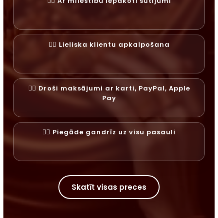
✓⃝ Ar mīlestību iepakoti sūtījumi
✓⃝ Lieliska klientu apkalpošana
✓⃝ Droši maksājumi ar karti, PayPal, Apple
Pay
✓⃝ Piegāde gandrīz uz visu pasauli
Skatīt visas preces