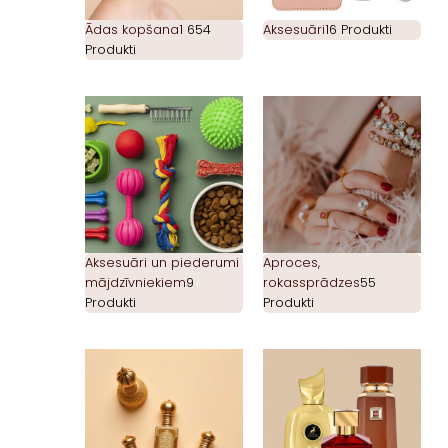
Ādas kopšana
1 654
Aksesuāri
16 Produkti
Produkti
Aksesuāri un piederumi
Aproces,
mājdzīvniekiem
9
rokassprādzes
55
Produkti
Produkti