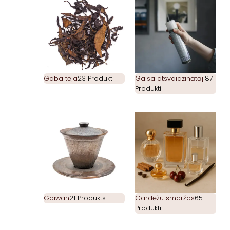
Gaba tēja
23 Produkti
Gaisa atsvaidzinātāji
87
Produkti
Gaiwan
21 Produkts
Gardēžu smaržas
65
Produkti