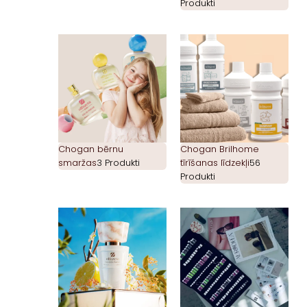
Produkti
Chogan bērnu
Chogan Brilhome
smaržas
3 Produkti
tīrīšanas līdzekļi
56
Produkti