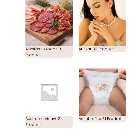
Aukstās uzkodas
10
Auskari
30 Produkti
Produkti
Austrumu virtuve
2
Autiņbiksītes
31 Produkts
Produkti