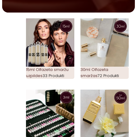
15ml Olfazeta smaržu
30ml Olfazeta
uzpildes
33 Produkti
smaržas
72 Produkti