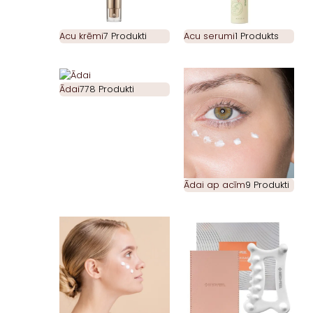
Acu krēmi
7 Produkti
Acu serumi
1 Produkts
Ādai
778 Produkti
Ādai ap acīm
9 Produkti