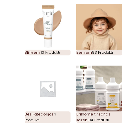
BB krēmi
10 Produkti
Bērniem
83 Produkti
Bez kategorijas
4
Brilhome tīrīšanas
Produkti
līdzekļi
34 Produkti