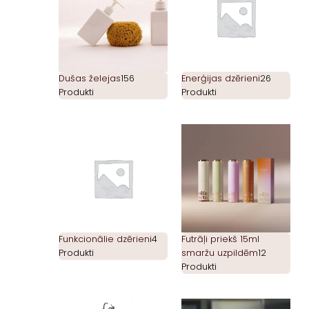
Dušas želejas
156
Enerģijas dzērieni
26
Produkti
Produkti
Funkcionālie dzērieni
4
Futrāļi priekš 15ml
Produkti
smaržu uzpildēm
12
Produkti