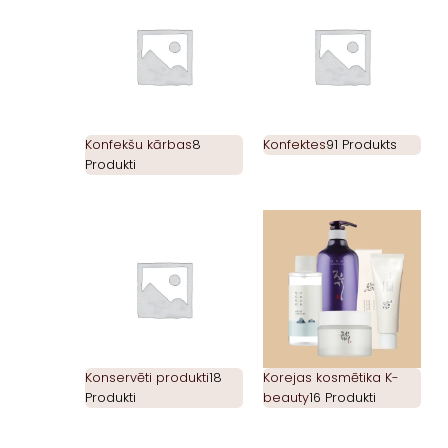
Konfekšu kārbas
8
Konfektes
91 Produkts
Produkti
Konservēti produkti
18
Korejas kosmētika K-
Produkti
beauty
16 Produkti