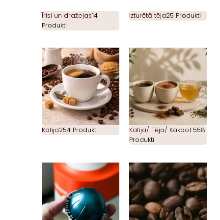
Īrisi un dražejas
14
Izturētā tēja
25 Produkti
Produkti
Kafija
254 Produkti
Kafija/ Tēja/ Kakao
1 558
Produkti