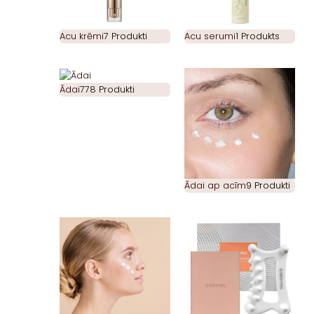
Acu krēmi
7 Produkti
Acu serumi
1 Produkts
Ādai
778 Produkti
Ādai ap acīm
9 Produkti