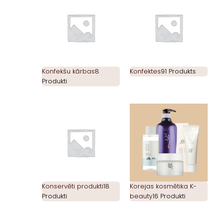
Konfekšu kārbas
8
Konfektes
91 Produkts
Produkti
Konservēti produkti
18
Korejas kosmētika K-
Produkti
beauty
16 Produkti