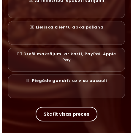
✓⃝ Ar mīlestību iepakoti sūtījumi
✓⃝ Lieliska klientu apkalpošana
✓⃝ Droši maksājumi ar karti, PayPal, Apple
Pay
✓⃝ Piegāde gandrīz uz visu pasauli
Skatīt visas preces