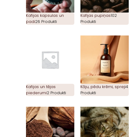
Kafijas kapsulas un
Kafijas pupiņas
102
padi
26 Produkti
Produkti
Kafijas un tējas
Kāju, pēdu krēmi, spreji
4
piederumi
2 Produkti
Produkti