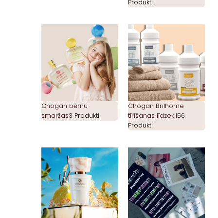
Produkti
Chogan bērnu
Chogan Brilhome
smaržas
3 Produkti
tīrīšanas līdzekļi
56
Produkti