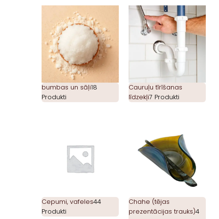
bumbas un sāļi
18
Cauruļu tīrīšanas
Produkti
līdzekļi
7 Produkti
Cepumi, vafeles
44
Chahe (tējas
Produkti
prezentācijas trauks)
4