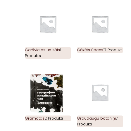
Garšvielas un sāls
1
Gāzēts ūdens
17 Produkti
Produkts
Grāmatas
2 Produkti
Graudaugu batoniņi
7
Produkti