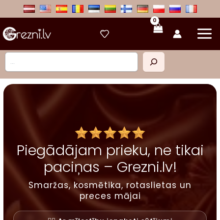
Skip
to
content
Meklēt
Piegādājam prieku, ne tikai
paciņas – Grezni.lv!
Smaržas, kosmētika, rotaslietas un
preces mājai