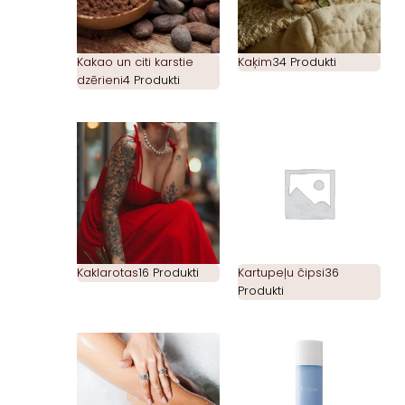
Kakao un citi karstie
Kaķim
34 Produkti
dzērieni
4 Produkti
Kaklarotas
16 Produkti
Kartupeļu čipsi
36
Produkti