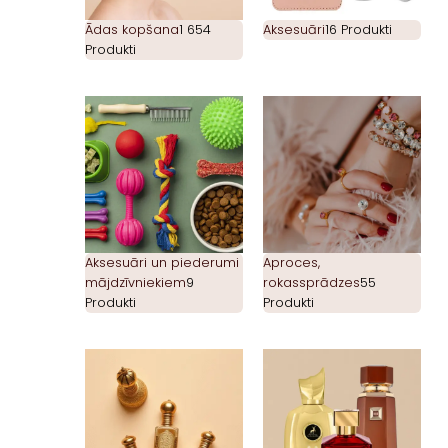
Ādas kopšana
1 654
Aksesuāri
16 Produkti
Produkti
Aksesuāri un piederumi
Aproces,
mājdzīvniekiem
9
rokassprādzes
55
Produkti
Produkti