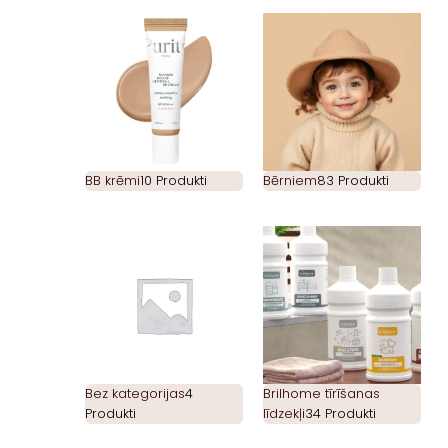
BB krēmi
10 Produkti
Bērniem
83 Produkti
Bez kategorijas
4
Brilhome tīrīšanas
Produkti
līdzekļi
34 Produkti