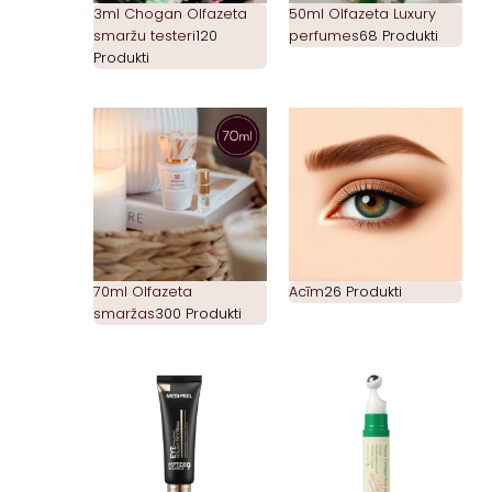
3ml Chogan Olfazeta
50ml Olfazeta Luxury
smaržu testeri
120
perfumes
68 Produkti
Produkti
70ml Olfazeta
Acīm
26 Produkti
smaržas
300 Produkti