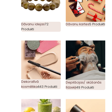
Dāvanu idejas
72
Dāvanu kartes
5 Produkti
Produkti
Dekoratīvā
Depilācijas/ skūšanās
kosmētika
443 Produkti
līdzekļi
49 Produkti