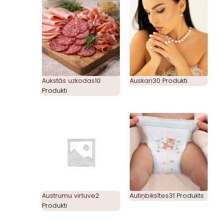
Aukstās uzkodas
10
Auskari
30 Produkti
Produkti
Austrumu virtuve
2
Autiņbiksītes
31 Produkts
Produkti