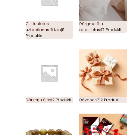
Citi tualetes
Dārgmetāla
uzkopšanas līdzekļi
1
rotaslietas
47 Produkti
Produkts
Dārzeņu čipsi
2 Produkti
Dāvanas
212 Produkti