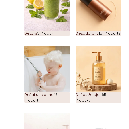
Detoks
3 Produkti
Dezodoranti
151 Produkts
Dušai un vannai
17
Dušas želejas
65
Produkti
Produkti