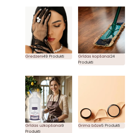
Gredzeni
49 Produkti
Grīdas kopšanai
24
Produkti
Grīdas uzkopšanai
9
Grima bāze
5 Produkti
Produkti