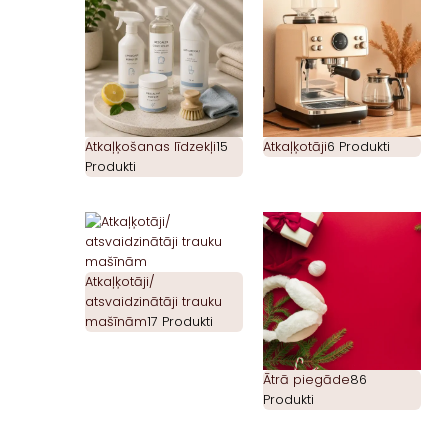
Atkaļķošanas līdzekļi
15
Atkaļķotāji
6 Produkti
Produkti
Atkaļķotāji/
atsvaidzinātāji trauku
mašīnām
17 Produkti
Ātrā piegāde
86
Produkti