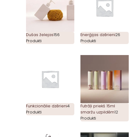
Dušas želejas
156
Enerģijas dzērieni
26
Produkti
Produkti
Funkcionālie dzērieni
4
Futrāļi priekš 15ml
Produkti
smaržu uzpildēm
12
Produkti