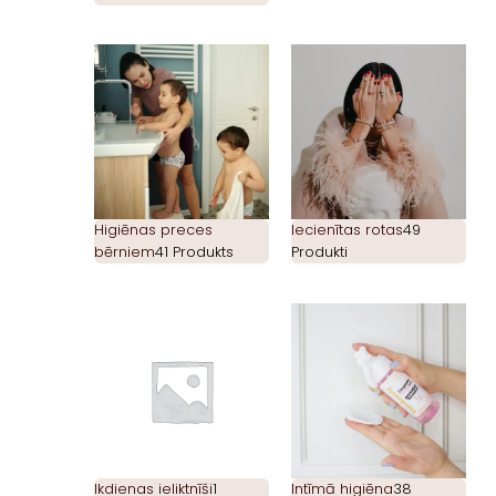
Higiēnas preces
Iecienītas rotas
49
bērniem
41 Produkts
Produkti
Ikdienas ieliktnīši
1
Intīmā higiēna
38