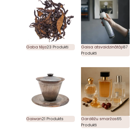
Gaba tēja
23 Produkti
Gaisa atsvaidzinātāji
87
Produkti
Gaiwan
21 Produkts
Gardēžu smaržas
65
Produkti