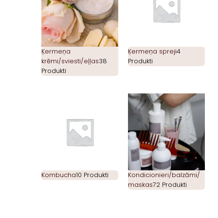
Ķermeņa
Ķermeņa spreji
4
krēmi/sviesti/eļļas
38
Produkti
Produkti
Kombucha
10 Produkti
Kondicionieri/balzāmi/
maskas
72 Produkti