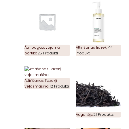
Ātri pagatavojamā
Attīrīšanas līdzekļi
44
pārtika
25 Produkti
Produkti
Attīrīšanas līdzekļi
veļasmašīnai
12 Produkti
Augu tēja
21 Produkts