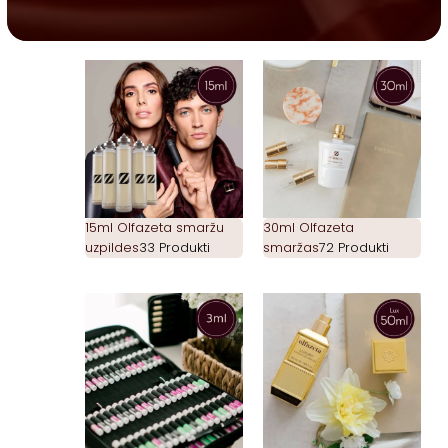
15ml Olfazeta smaržu
30ml Olfazeta
uzpildes
33 Produkti
smaržas
72 Produkti