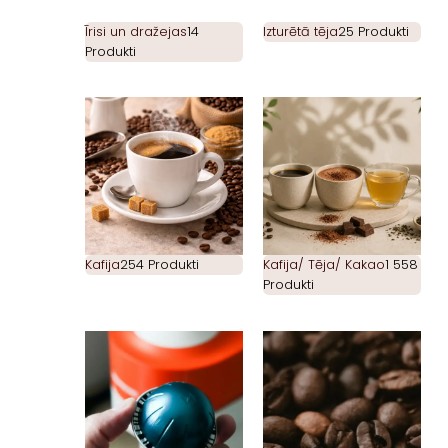
Īrisi un dražejas
14
Izturētā tēja
25 Produkti
Produkti
Kafija
254 Produkti
Kafija/ Tēja/ Kakao
1 558
Produkti