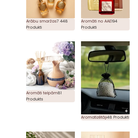
Arābu smaržas
7 448
Aromāti no AAE
194
Produkti
Produkti
Aromāti telpām
81
Produkts
Aromatizētāji
48 Produkti