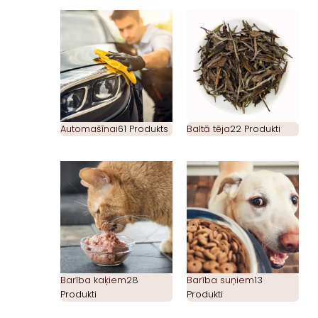
Automašīnai
61 Produkts
Baltā tēja
22 Produkti
Barība kaķiem
28
Barība suņiem
13
Produkti
Produkti