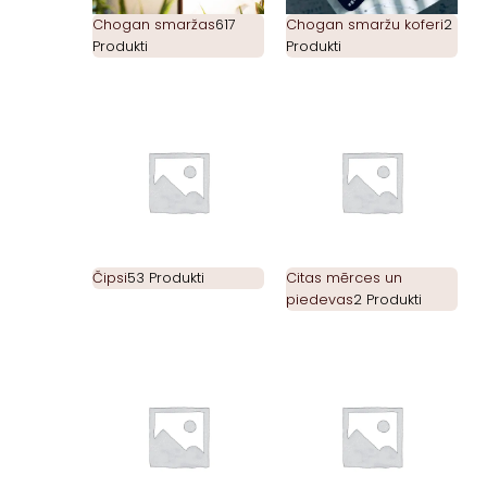
Chogan smaržas
617
Chogan smaržu koferi
2
Produkti
Produkti
Čipsi
53 Produkti
Citas mērces un
piedevas
2 Produkti