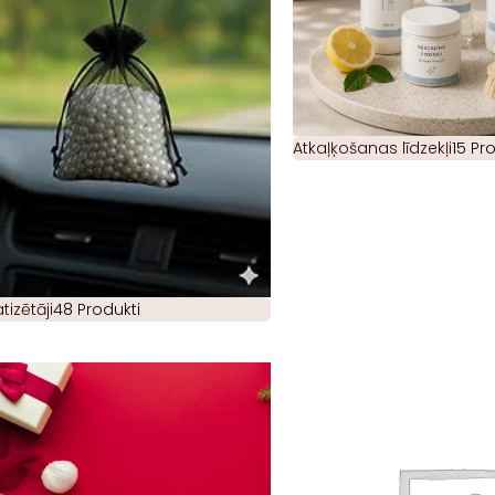
Atkaļķošanas līdzekļi
15 Pr
izētāji
48 Produkti