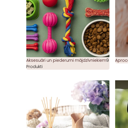
Aksesuāri un piederumi mājdzīvniekiem
9
Aproc
Produkti