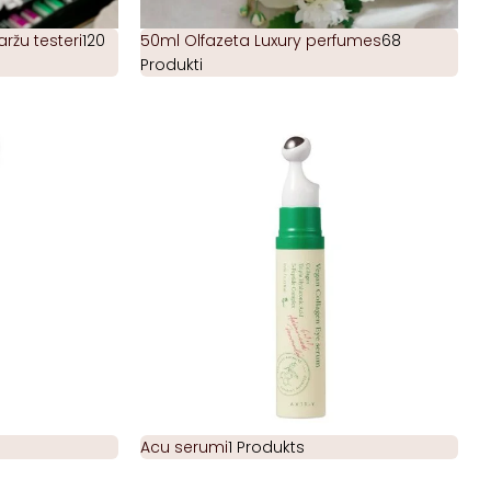
žu testeri
120
50ml Olfazeta Luxury perfumes
68
Produkti
Acu serumi
1 Produkts