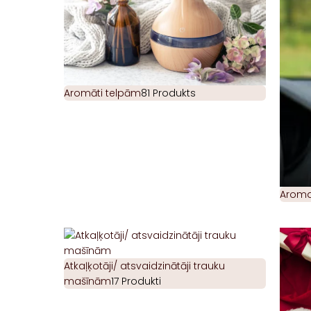
Aromāti telpām
81 Produkts
Aromat
Atkaļķotāji/ atsvaidzinātāji trauku
mašīnām
17 Produkti