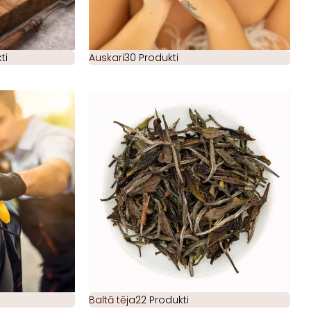
ti
Auskari
30 Produkti
Baltā tēja
22 Produkti