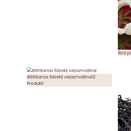
Ātrā 
Attīrīšanas līdzekļi veļasmašīnai
12
Produkti