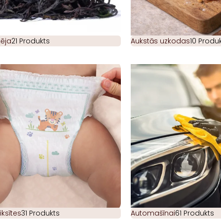
ēja
21 Produkts
Aukstās uzkodas
10 Produk
iksītes
31 Produkts
Automašīnai
61 Produkts