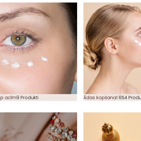
ap acīm
9 Produkti
Ādas kopšana
1 654 Produ