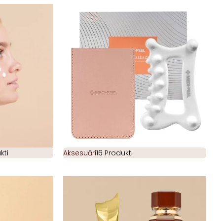
kti
Aksesuāri
16 Produkti