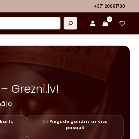
+371 20661708
 Grezni.lv!
ājai
karti,
✓⃝ Piegāde gandrīz uz visu
y
pasauli