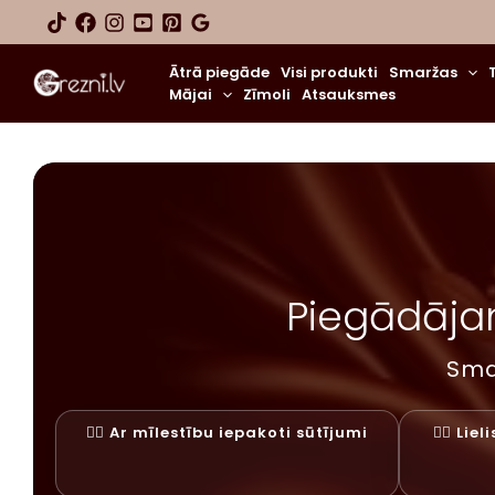
Skip
to
content
Ātrā piegāde
Visi produkti
Smaržas
Mājai
Zīmoli
Atsauksmes
Piegādājam
Sma
✓⃝ Ar mīlestību iepakoti sūtījumi
✓⃝ Lie