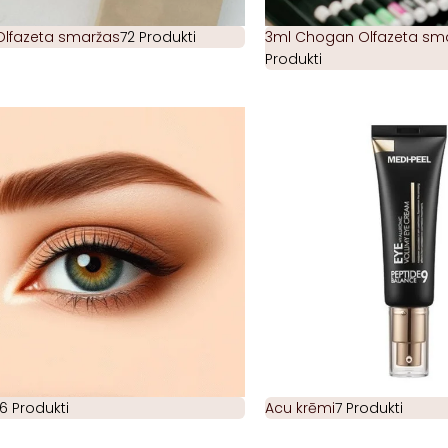
Olfazeta smaržas
72 Produkti
3ml Chogan Olfazeta smar
Produkti
6 Produkti
Acu krēmi
7 Produkti