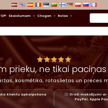
Meklēt
TOP!
Skaistumam
Chogan
Rotas
 prieku, ne tikai paciņas –
ržas, kosmētika, rotaslietas un preces m
liska klientu apkalpošana
✓⃝ Droši maksājumi ar 
PayPal, Apple Pa