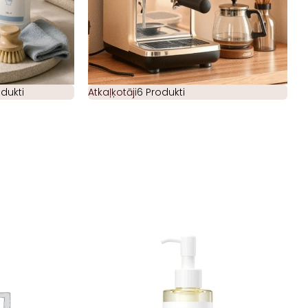
odukti
Atkaļķotāji
6 Produkti