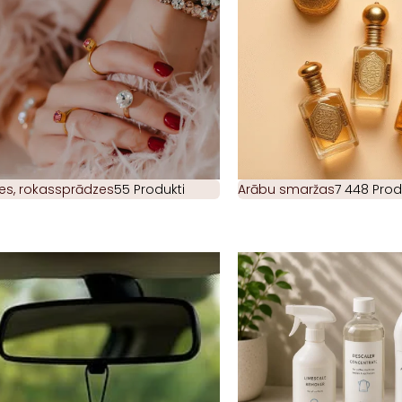
es, rokassprādzes
55 Produkti
Arābu smaržas
7 448 Prod