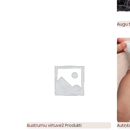
Augu t
Austrumu virtuve
2 Produkti
Autiņb