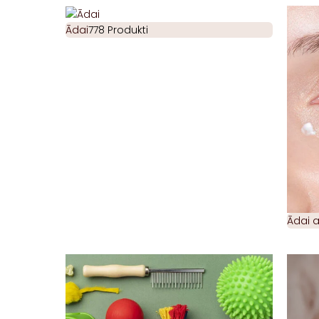
Ādai
778 Produkti
Ādai 