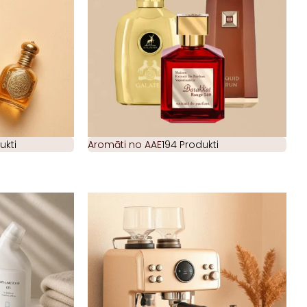
ukti
Aromāti no AAE
194 Produkti