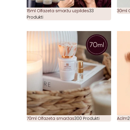
15ml Olfazeta smaržu uzpildes
33
30ml 
Produkti
70ml Olfazeta smaržas
300 Produkti
Acīm
2