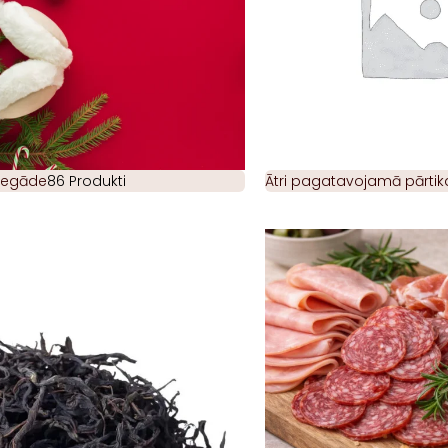
piegāde
86 Produkti
Ātri pagatavojamā pārtik