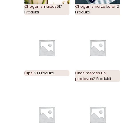
Chogan smaržas
617
Chogan smaržu koferi
2
Produkti
Produkti
Čipsi
53 Produkti
Citas mērces un
piedevas
2 Produkti