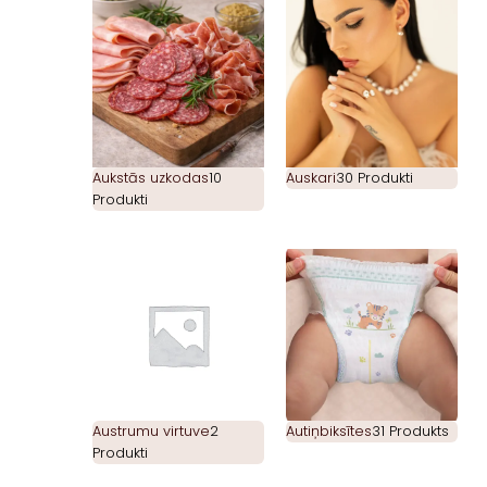
Aukstās uzkodas
10
Auskari
30 Produkti
Produkti
Austrumu virtuve
2
Autiņbiksītes
31 Produkts
Produkti