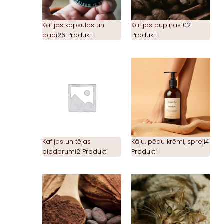
Kafijas kapsulas un
Kafijas pupiņas
102
padi
26 Produkti
Produkti
Kafijas un tējas
Kāju, pēdu krēmi, spreji
4
piederumi
2 Produkti
Produkti