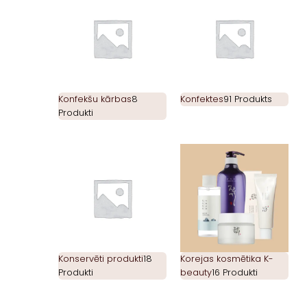
Konfekšu kārbas
8
Konfektes
91 Produkts
Produkti
Konservēti produkti
18
Korejas kosmētika K-
Produkti
beauty
16 Produkti