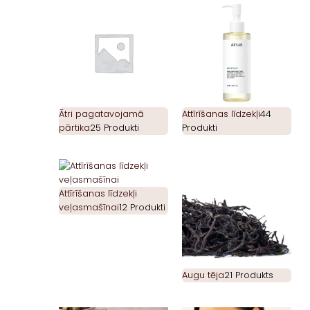
Ātri pagatavojamā
Attīrīšanas līdzekļi
44
pārtika
25 Produkti
Produkti
Attīrīšanas līdzekļi
veļasmašīnai
12 Produkti
Augu tēja
21 Produkts