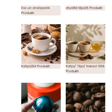
Īrisi un dražejas
14
Izturētā tēja
25 Produkti
Produkti
Kafija
254 Produkti
Kafija/ Tēja/ Kakao
1 558
Produkti