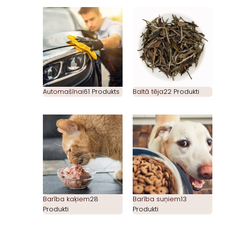
Automašīnai
61 Produkts
Baltā tēja
22 Produkti
Barība kaķiem
28
Barība suņiem
13
Produkti
Produkti