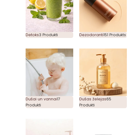
Detoks
3 Produkti
Dezodoranti
151 Produkts
Dušai un vannai
17
Dušas želejas
65
Produkti
Produkti