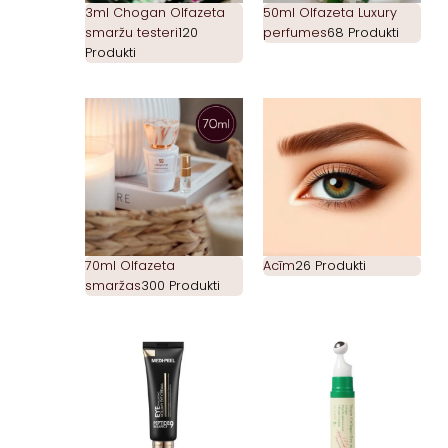
3ml Chogan Olfazeta
50ml Olfazeta Luxury
smaržu testeri
120
perfumes
68 Produkti
Produkti
70ml Olfazeta
Acīm
26 Produkti
smaržas
300 Produkti