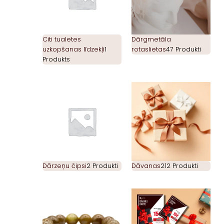
Citi tualetes
Dārgmetāla
uzkopšanas līdzekļi
1
rotaslietas
47 Produkti
Produkts
Dārzeņu čipsi
2 Produkti
Dāvanas
212 Produkti