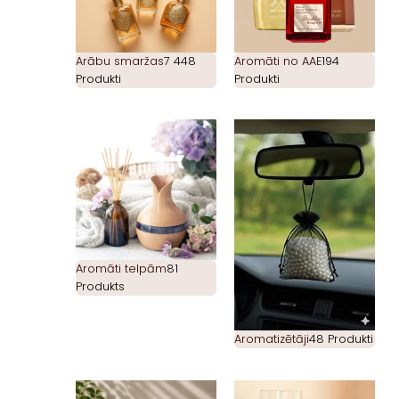
Arābu smaržas
7 448
Aromāti no AAE
194
Produkti
Produkti
Aromāti telpām
81
Produkts
Aromatizētāji
48 Produkti