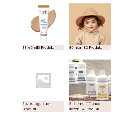
BB krēmi
10 Produkti
Bērniem
83 Produkti
Bez kategorijas
4
Brilhome tīrīšanas
Produkti
līdzekļi
34 Produkti