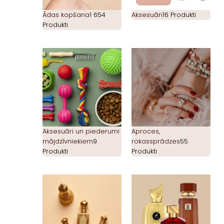
Ādas kopšana
1 654
Aksesuāri
16 Produkti
Produkti
Aksesuāri un piederumi
Aproces,
mājdzīvniekiem
9
rokassprādzes
55
Produkti
Produkti