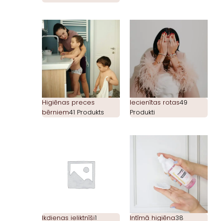
Higiēnas preces
Iecienītas rotas
49
bērniem
41 Produkts
Produkti
Ikdienas ieliktnīši
1
Intīmā higiēna
38