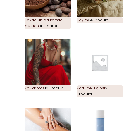
Kakao un citi karstie
Kaķim
34 Produkti
dzērieni
4 Produkti
Kaklarotas
16 Produkti
Kartupeļu čipsi
36
Produkti