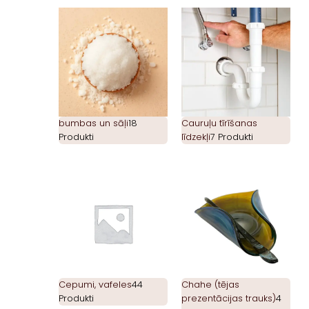
bumbas un sāļi
18
Cauruļu tīrīšanas
Produkti
līdzekļi
7 Produkti
Cepumi, vafeles
44
Chahe (tējas
Produkti
prezentācijas trauks)
4