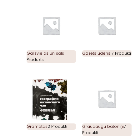
Garšvielas un sāls
1
Gāzēts ūdens
17 Produkti
Produkts
Grāmatas
2 Produkti
Graudaugu batoniņi
7
Produkti