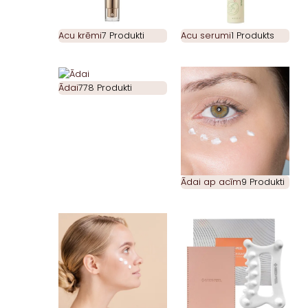
Acu krēmi
7 Produkti
Acu serumi
1 Produkts
Ādai
778 Produkti
Ādai ap acīm
9 Produkti