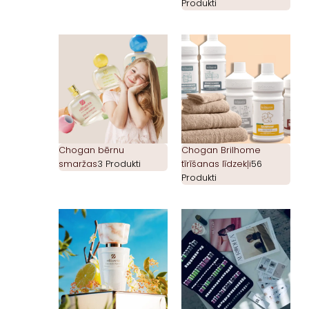
Produkti
Chogan bērnu
Chogan Brilhome
smaržas
3 Produkti
tīrīšanas līdzekļi
56
Produkti