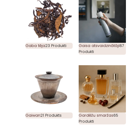
Gaba tēja
23 Produkti
Gaisa atsvaidzinātāji
87
Produkti
Gaiwan
21 Produkts
Gardēžu smaržas
65
Produkti