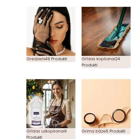
Gredzeni
49 Produkti
Grīdas kopšanai
24
Produkti
Grīdas uzkopšanai
9
Grima bāze
5 Produkti
Produkti