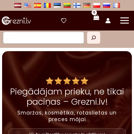
Skip
to
content
Meklēt
Piegādājam prieku, ne tikai
paciņas – Grezni.lv!
Smaržas, kosmētika, rotaslietas un
preces mājai