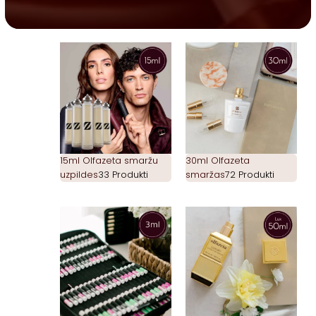
15ml Olfazeta smaržu
30ml Olfazeta
uzpildes
33 Produkti
smaržas
72 Produkti