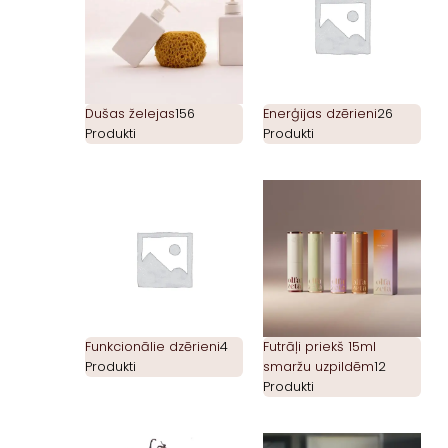
Dušas želejas
156
Enerģijas dzērieni
26
Produkti
Produkti
Funkcionālie dzērieni
4
Futrāļi priekš 15ml
Produkti
smaržu uzpildēm
12
Produkti