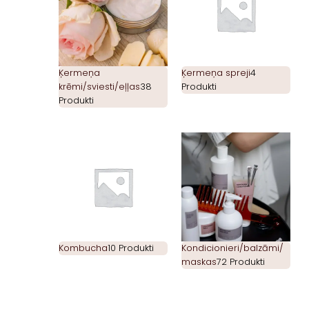
Ķermeņa
Ķermeņa spreji
4
krēmi/sviesti/eļļas
38
Produkti
Produkti
Kombucha
10 Produkti
Kondicionieri/balzāmi/
maskas
72 Produkti