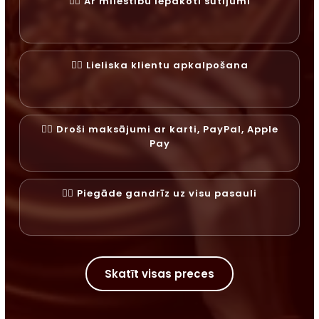
✓⃝ Ar mīlestību iepakoti sūtījumi
✓⃝ Lieliska klientu apkalpošana
✓⃝ Droši maksājumi ar karti, PayPal, Apple
Pay
✓⃝ Piegāde gandrīz uz visu pasauli
Skatīt visas preces