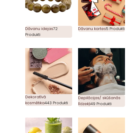
Dāvanu idejas
72
Dāvanu kartes
5 Produkti
Produkti
Dekoratīvā
Depilācijas/ skūšanās
kosmētika
443 Produkti
līdzekļi
49 Produkti