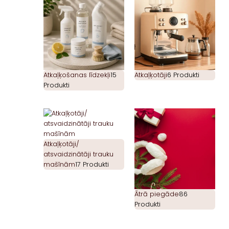
Atkaļķošanas līdzekļi
15
Atkaļķotāji
6 Produkti
Produkti
Atkaļķotāji/
atsvaidzinātāji trauku
mašīnām
17 Produkti
Ātrā piegāde
86
Produkti