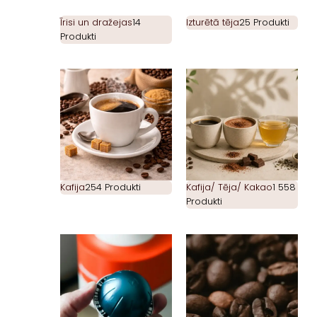
Īrisi un dražejas
14
Izturētā tēja
25 Produkti
Produkti
Kafija
254 Produkti
Kafija/ Tēja/ Kakao
1 558
Produkti