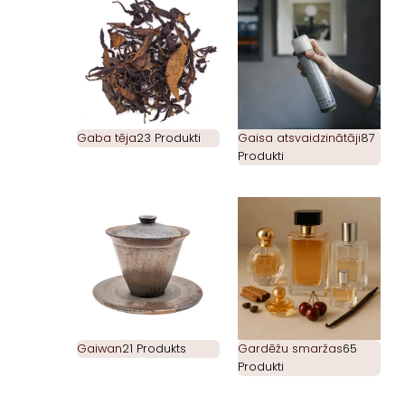
Gaba tēja
23 Produkti
Gaisa atsvaidzinātāji
87
Produkti
Gaiwan
21 Produkts
Gardēžu smaržas
65
Produkti