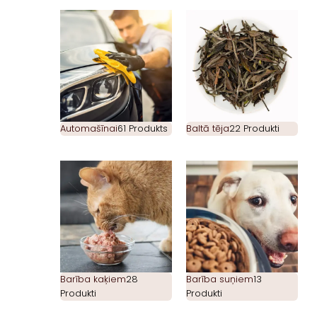
Automašīnai
61 Produkts
Baltā tēja
22 Produkti
Barība kaķiem
28
Barība suņiem
13
Produkti
Produkti