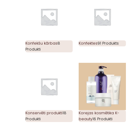
Konfekšu kārbas
8
Konfektes
91 Produkts
Produkti
Konservēti produkti
18
Korejas kosmētika K-
Produkti
beauty
16 Produkti