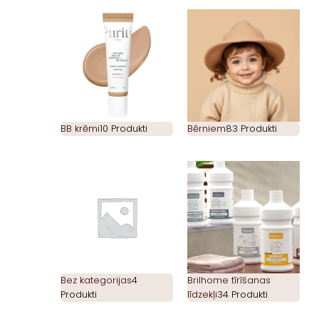
BB krēmi
10 Produkti
Bērniem
83 Produkti
Bez kategorijas
4
Brilhome tīrīšanas
Produkti
līdzekļi
34 Produkti