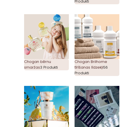
Produkti
Chogan bērnu
Chogan Brilhome
smaržas
3 Produkti
tīrīšanas līdzekļi
56
Produkti