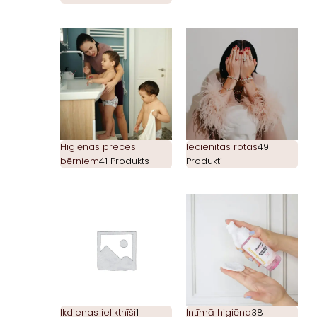
Higiēnas preces
Iecienītas rotas
49
bērniem
41 Produkts
Produkti
Ikdienas ieliktnīši
1
Intīmā higiēna
38