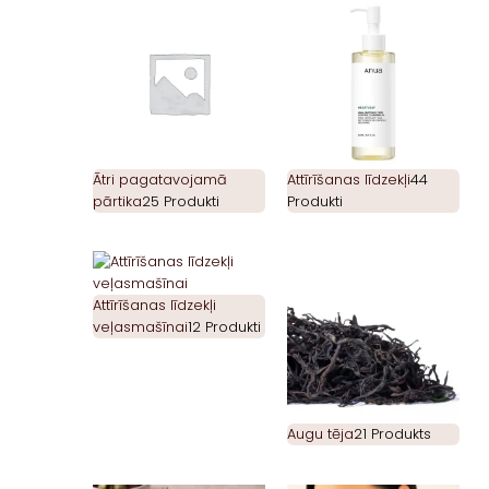
Ātri pagatavojamā
Attīrīšanas līdzekļi
44
pārtika
25 Produkti
Produkti
Attīrīšanas līdzekļi
veļasmašīnai
12 Produkti
Augu tēja
21 Produkts