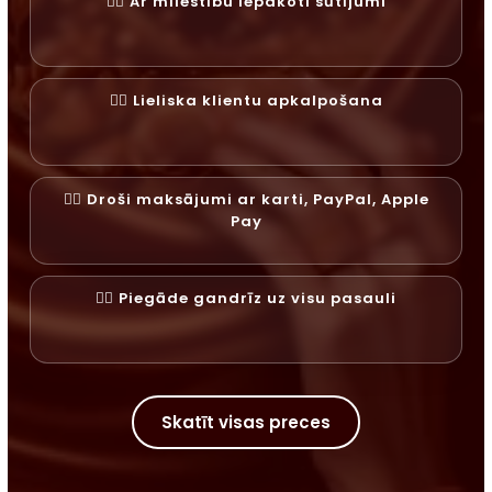
✓⃝ Ar mīlestību iepakoti sūtījumi
✓⃝ Lieliska klientu apkalpošana
✓⃝ Droši maksājumi ar karti, PayPal, Apple
Pay
✓⃝ Piegāde gandrīz uz visu pasauli
Skatīt visas preces