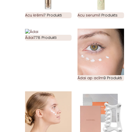
Acu krēmi
7 Produkti
Acu serumi
1 Produkts
Ādai
778 Produkti
Ādai ap acīm
9 Produkti