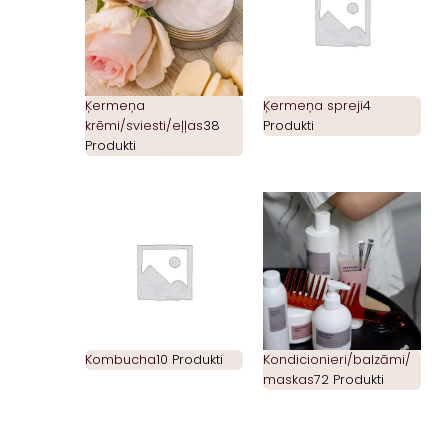
Ķermeņa
Ķermeņa spreji
4
krēmi/sviesti/eļļas
38
Produkti
Produkti
Kombucha
10 Produkti
Kondicionieri/balzāmi/
maskas
72 Produkti