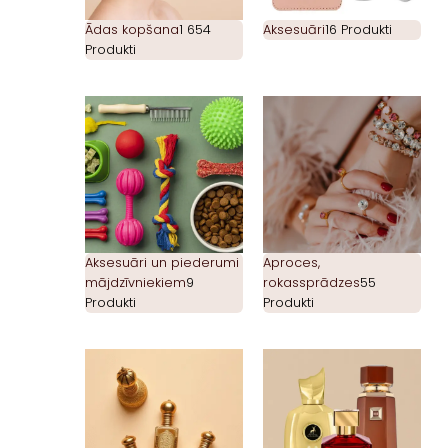
Ādas kopšana
1 654
Aksesuāri
16 Produkti
Produkti
Aksesuāri un piederumi
Aproces,
mājdzīvniekiem
9
rokassprādzes
55
Produkti
Produkti