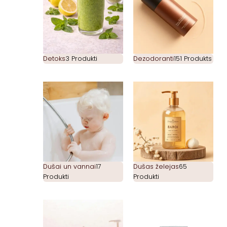
Detoks
3 Produkti
Dezodoranti
151 Produkts
Dušai un vannai
17
Dušas želejas
65
Produkti
Produkti