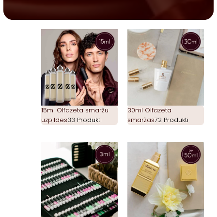
15ml Olfazeta smaržu
30ml Olfazeta
uzpildes
33 Produkti
smaržas
72 Produkti