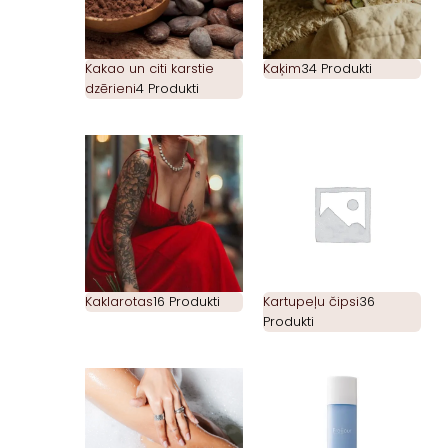
Kakao un citi karstie
Kaķim
34 Produkti
dzērieni
4 Produkti
Kaklarotas
16 Produkti
Kartupeļu čipsi
36
Produkti