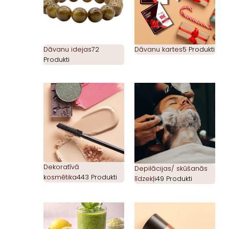
Dāvanu idejas
72
Dāvanu kartes
5 Produkti
Produkti
Dekoratīvā
Depilācijas/ skūšanās
kosmētika
443 Produkti
līdzekļi
49 Produkti