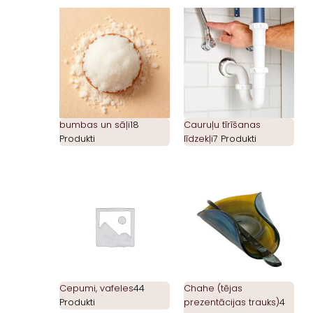
bumbas un sāļi
18
Cauruļu tīrīšanas
Produkti
līdzekļi
7 Produkti
Cepumi, vafeles
44
Chahe (tējas
Produkti
prezentācijas trauks)
4