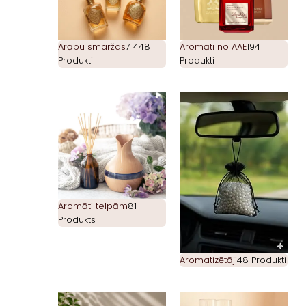
Arābu smaržas
7 448
Aromāti no AAE
194
Produkti
Produkti
Aromāti telpām
81
Produkts
Aromatizētāji
48 Produkti