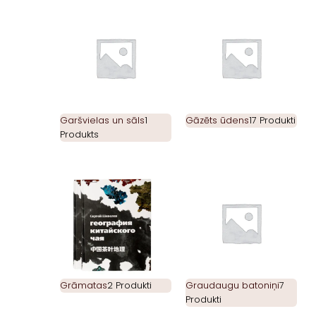
Garšvielas un sāls
1
Gāzēts ūdens
17 Produkti
Produkts
Grāmatas
2 Produkti
Graudaugu batoniņi
7
Produkti