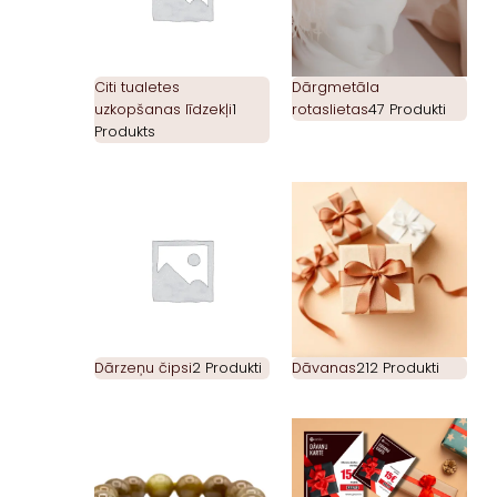
Citi tualetes
Dārgmetāla
uzkopšanas līdzekļi
1
rotaslietas
47 Produkti
Produkts
Dārzeņu čipsi
2 Produkti
Dāvanas
212 Produkti