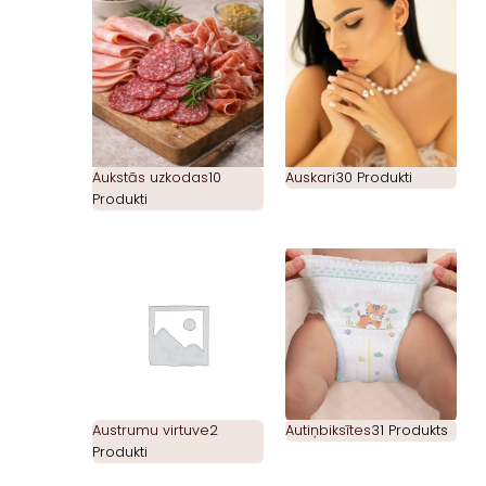
Aukstās uzkodas
10
Auskari
30 Produkti
Produkti
Austrumu virtuve
2
Autiņbiksītes
31 Produkts
Produkti