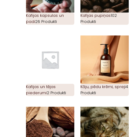
Kafijas kapsulas un
Kafijas pupiņas
102
padi
26 Produkti
Produkti
Kafijas un tējas
Kāju, pēdu krēmi, spreji
4
piederumi
2 Produkti
Produkti