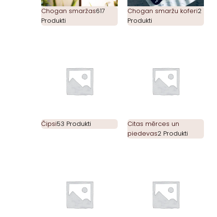
Chogan smaržas
617
Chogan smaržu koferi
2
Produkti
Produkti
Čipsi
53 Produkti
Citas mērces un
piedevas
2 Produkti