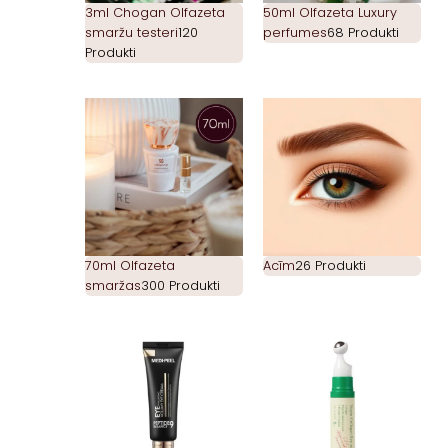
3ml Chogan Olfazeta
50ml Olfazeta Luxury
smaržu testeri
120
perfumes
68 Produkti
Produkti
70ml Olfazeta
Acīm
26 Produkti
smaržas
300 Produkti