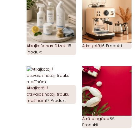
Atkaļķošanas līdzekļi
15
Atkaļķotāji
6 Produkti
Produkti
Atkaļķotāji/
atsvaidzinātāji trauku
mašīnām
17 Produkti
Ātrā piegāde
86
Produkti