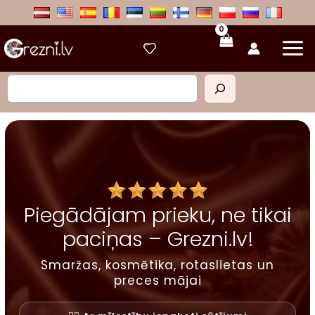
Skip
to
content
Meklēt
Piegādājam prieku, ne tikai
paciņas – Grezni.lv!
Smaržas, kosmētika, rotaslietas un
preces mājai