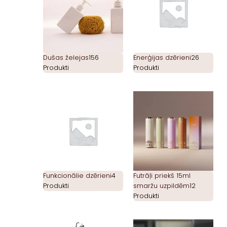
Dušas želejas
156
Enerģijas dzērieni
26
Produkti
Produkti
Funkcionālie dzērieni
4
Futrāļi priekš 15ml
Produkti
smaržu uzpildēm
12
Produkti