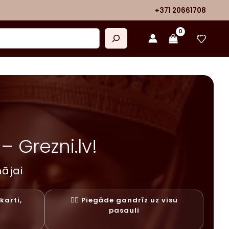
+371 20661708
 Grezni.lv!
ājai
karti,
✓⃝ Piegāde gandrīz uz visu
y
pasauli