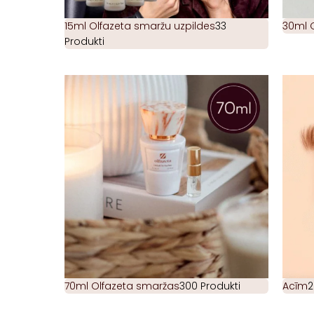
15ml Olfazeta smaržu uzpildes
33
30ml 
Produkti
70ml Olfazeta smaržas
300 Produkti
Acīm
2