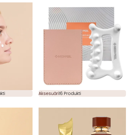
kti
Aksesuāri
16 Produkti