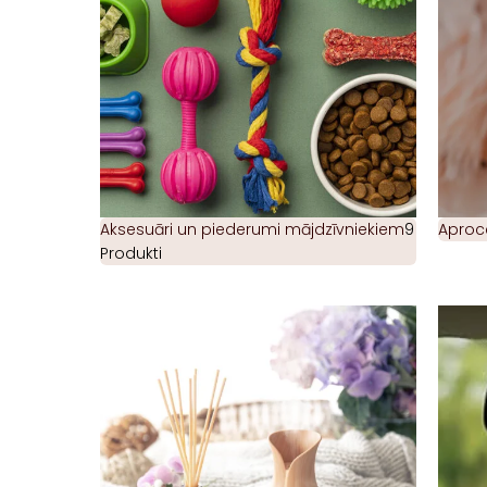
Aksesuāri un piederumi mājdzīvniekiem
9
Aproc
Produkti