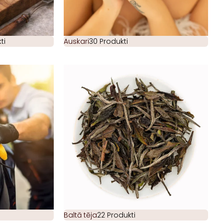
ti
Auskari
30 Produkti
Baltā tēja
22 Produkti