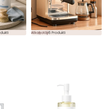
odukti
Atkaļķotāji
6 Produkti