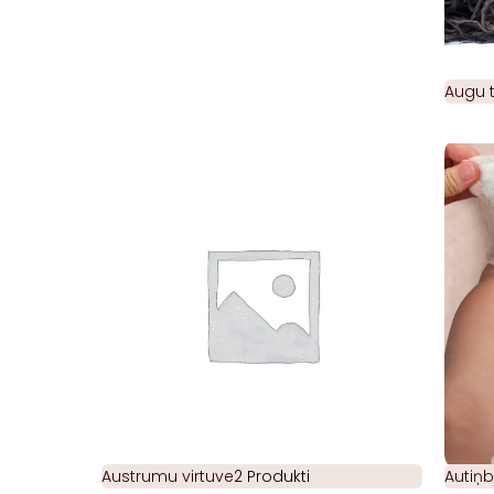
Augu t
Austrumu virtuve
2 Produkti
Autiņb