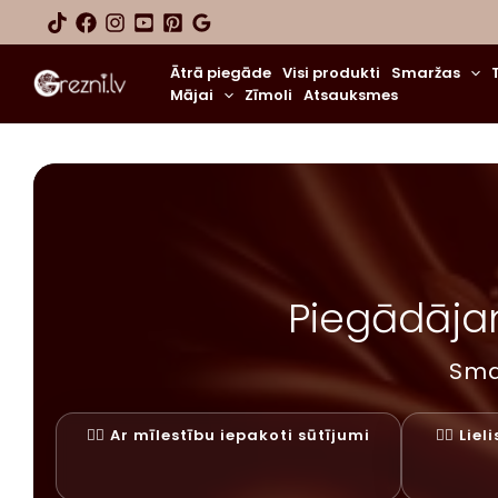
Skip
to
content
Ātrā piegāde
Visi produkti
Smaržas
Mājai
Zīmoli
Atsauksmes
Piegādājam
Sma
✓⃝ Ar mīlestību iepakoti sūtījumi
✓⃝ Lie