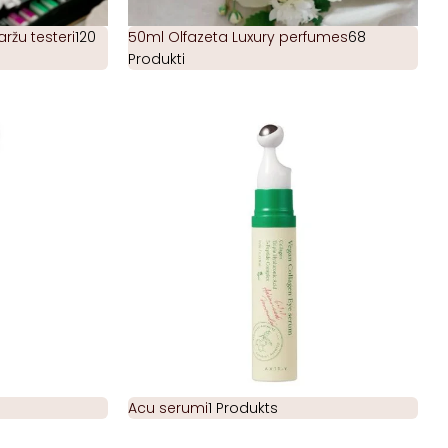
žu testeri
120
50ml Olfazeta Luxury perfumes
68
Produkti
Acu serumi
1 Produkts