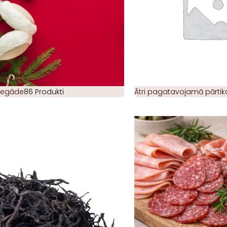
piegāde
86 Produkti
Ātri pagatavojamā pārtik