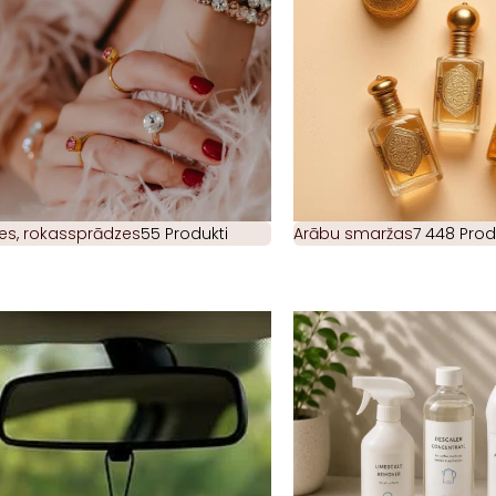
es, rokassprādzes
55 Produkti
Arābu smaržas
7 448 Prod