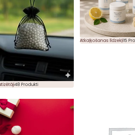
Atkaļķošanas līdzekļi
15 Pr
izētāji
48 Produkti