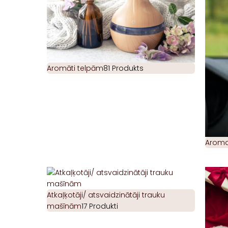
Aromāti telpām
81 Produkts
Aromat
Atkaļķotāji/ atsvaidzinātāji trauku
mašīnām
17 Produkti