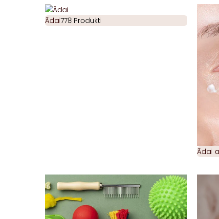
Ādai
778 Produkti
Ādai 