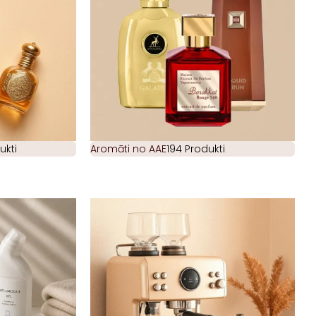
ukti
Aromāti no AAE
194 Produkti