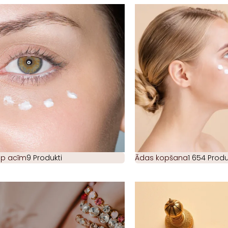
ap acīm
9 Produkti
Ādas kopšana
1 654 Produ