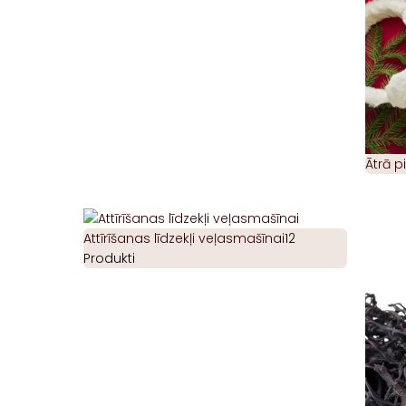
Ātrā 
Attīrīšanas līdzekļi veļasmašīnai
12
Produkti