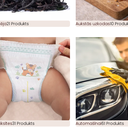
ēja
21 Produkts
Aukstās uzkodas
10 Produk
iksītes
31 Produkts
Automašīnai
61 Produkts