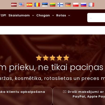
Meklēt
TOP!
Skaistumam
Chogan
Rotas
 prieku, ne tikai paciņas –
ržas, kosmētika, rotaslietas un preces m
liska klientu apkalpošana
✓⃝ Droši maksājumi ar 
PayPal, Apple Pa