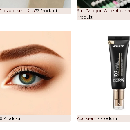
Olfazeta smaržas
72 Produkti
3ml Chogan Olfazeta smar
Produkti
6 Produkti
Acu krēmi
7 Produkti