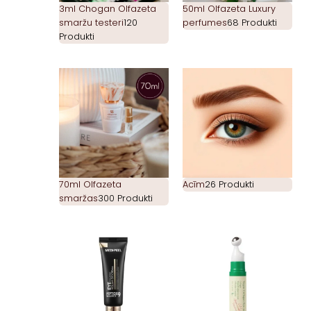
3ml Chogan Olfazeta
50ml Olfazeta Luxury
smaržu testeri
120
perfumes
68 Produkti
Produkti
70ml Olfazeta
Acīm
26 Produkti
smaržas
300 Produkti