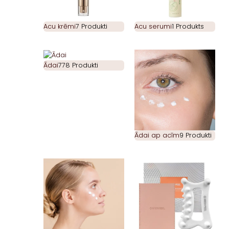
Acu krēmi
7 Produkti
Acu serumi
1 Produkts
Ādai
778 Produkti
Ādai ap acīm
9 Produkti