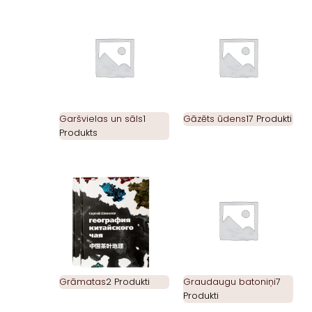
Garšvielas un sāls
1
Gāzēts ūdens
17 Produkti
Produkts
Grāmatas
2 Produkti
Graudaugu batoniņi
7
Produkti