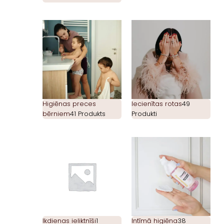
Higiēnas preces
Iecienītas rotas
49
bērniem
41 Produkts
Produkti
Ikdienas ieliktnīši
1
Intīmā higiēna
38