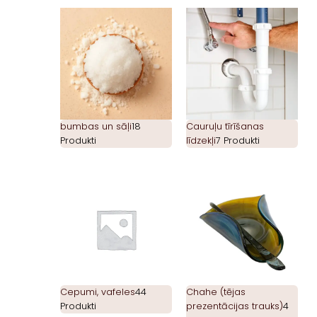
bumbas un sāļi
18
Cauruļu tīrīšanas
Produkti
līdzekļi
7 Produkti
Cepumi, vafeles
44
Chahe (tējas
Produkti
prezentācijas trauks)
4