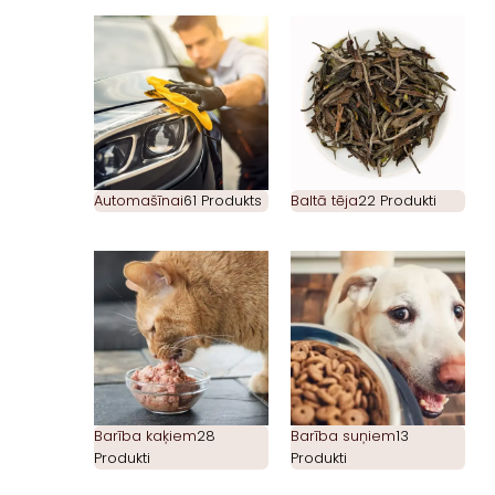
Automašīnai
61 Produkts
Baltā tēja
22 Produkti
Barība kaķiem
28
Barība suņiem
13
Produkti
Produkti