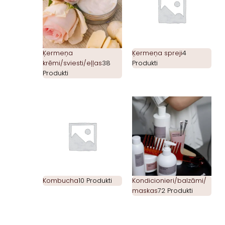
Ķermeņa
Ķermeņa spreji
4
krēmi/sviesti/eļļas
38
Produkti
Produkti
Kombucha
10 Produkti
Kondicionieri/balzāmi/
maskas
72 Produkti