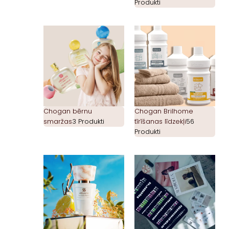
Produkti
Chogan bērnu
Chogan Brilhome
smaržas
3 Produkti
tīrīšanas līdzekļi
56
Produkti