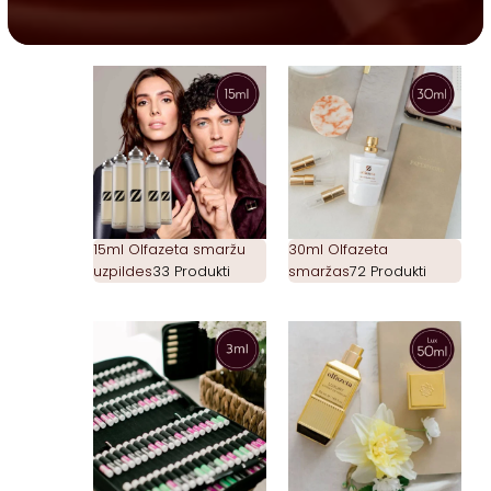
15ml Olfazeta smaržu
30ml Olfazeta
uzpildes
33 Produkti
smaržas
72 Produkti