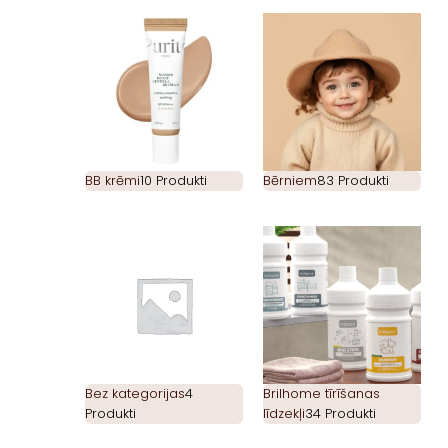
BB krēmi
10 Produkti
Bērniem
83 Produkti
Bez kategorijas
4
Brilhome tīrīšanas
Produkti
līdzekļi
34 Produkti