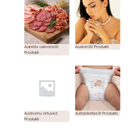
Aukstās uzkodas
10
Auskari
30 Produkti
Produkti
Austrumu virtuve
2
Autiņbiksītes
31 Produkts
Produkti