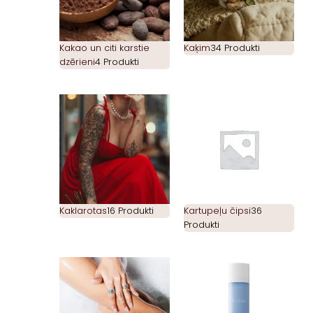
Kakao un citi karstie
Kaķim
34 Produkti
dzērieni
4 Produkti
Kaklarotas
16 Produkti
Kartupeļu čipsi
36
Produkti