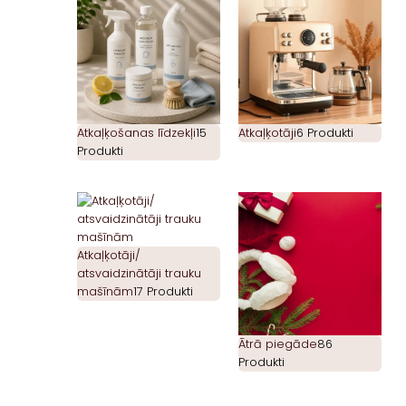
Atkaļķošanas līdzekļi
15
Atkaļķotāji
6 Produkti
Produkti
Atkaļķotāji/
atsvaidzinātāji trauku
mašīnām
17 Produkti
Ātrā piegāde
86
Produkti