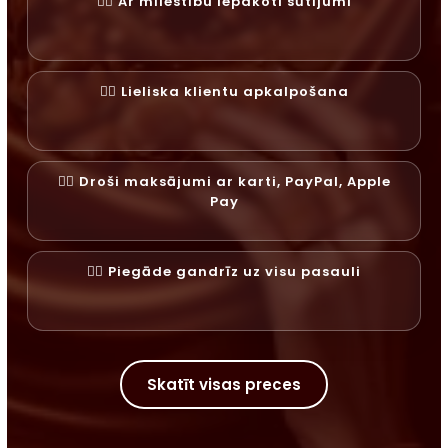
✓⃝ Ar mīlestību iepakoti sūtījumi
✓⃝ Lieliska klientu apkalpošana
✓⃝ Droši maksājumi ar karti, PayPal, Apple
Pay
✓⃝ Piegāde gandrīz uz visu pasauli
Skatīt visas preces