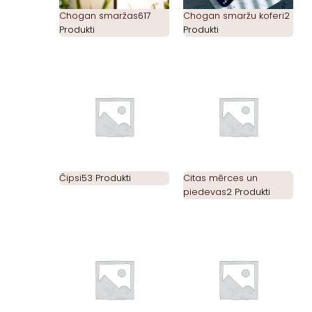
Chogan smaržas
617
Chogan smaržu koferi
2
Produkti
Produkti
Čipsi
53 Produkti
Citas mērces un
piedevas
2 Produkti