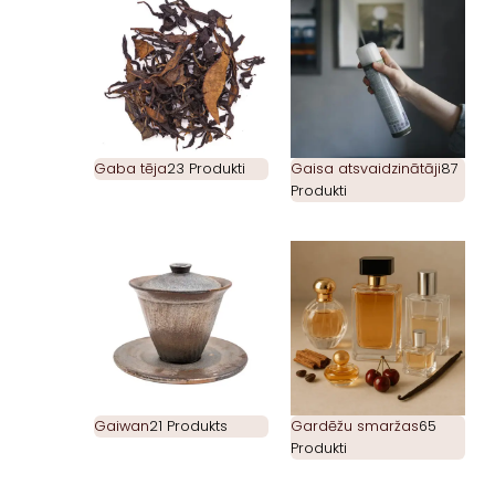
Gaba tēja
23 Produkti
Gaisa atsvaidzinātāji
87
Produkti
Gaiwan
21 Produkts
Gardēžu smaržas
65
Produkti