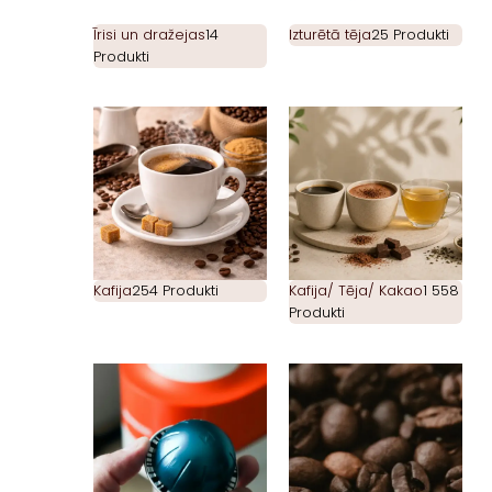
Īrisi un dražejas
14
Izturētā tēja
25 Produkti
Produkti
Kafija
254 Produkti
Kafija/ Tēja/ Kakao
1 558
Produkti