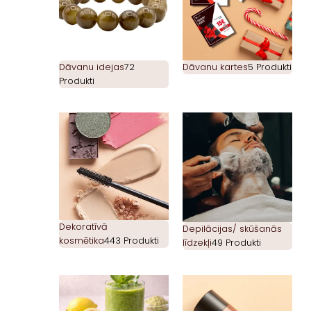
Dāvanu idejas
72
Dāvanu kartes
5 Produkti
Produkti
Dekoratīvā
Depilācijas/ skūšanās
kosmētika
443 Produkti
līdzekļi
49 Produkti