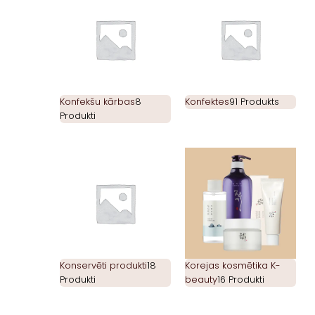
Konfekšu kārbas
8
Konfektes
91 Produkts
Produkti
Konservēti produkti
18
Korejas kosmētika K-
Produkti
beauty
16 Produkti