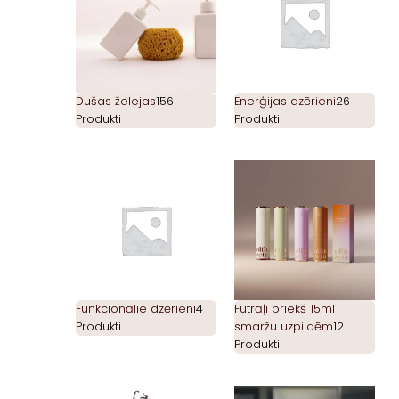
Dušas želejas
156
Enerģijas dzērieni
26
Produkti
Produkti
Funkcionālie dzērieni
4
Futrāļi priekš 15ml
Produkti
smaržu uzpildēm
12
Produkti