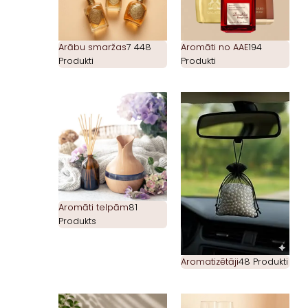
Arābu smaržas
7 448
Aromāti no AAE
194
Produkti
Produkti
Aromāti telpām
81
Produkts
Aromatizētāji
48 Produkti