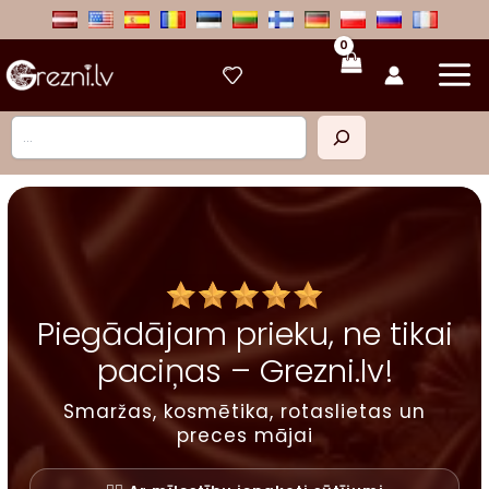
Skip
to
content
Meklēt
Piegādājam prieku, ne tikai
paciņas – Grezni.lv!
Smaržas, kosmētika, rotaslietas un
preces mājai