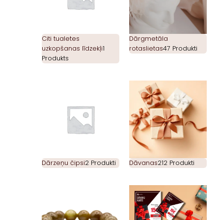
Citi tualetes
Dārgmetāla
uzkopšanas līdzekļi
1
rotaslietas
47 Produkti
Produkts
Dārzeņu čipsi
2 Produkti
Dāvanas
212 Produkti