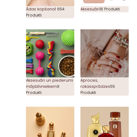
Ādas kopšana
1 654
Aksesuāri
16 Produkti
Produkti
Aksesuāri un piederumi
Aproces,
mājdzīvniekiem
9
rokassprādzes
55
Produkti
Produkti