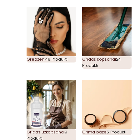
Gredzeni
49 Produkti
Grīdas kopšanai
24
Produkti
Grīdas uzkopšanai
9
Grima bāze
5 Produkti
Produkti