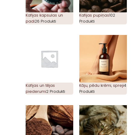
Kafijas kapsulas un
Kafijas pupiņas
102
padi
26 Produkti
Produkti
Kafijas un tējas
Kāju, pēdu krēmi, spreji
4
piederumi
2 Produkti
Produkti