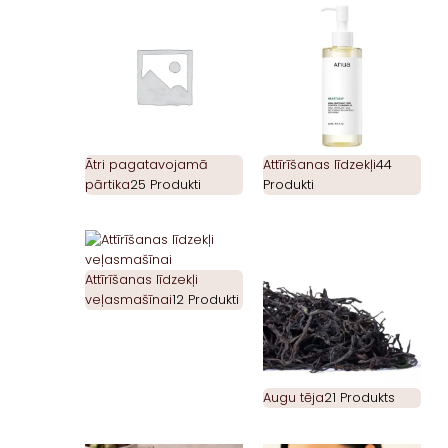
Ātri pagatavojamā
Attīrīšanas līdzekļi
44
pārtika
25 Produkti
Produkti
Attīrīšanas līdzekļi
veļasmašīnai
12 Produkti
Augu tēja
21 Produkts