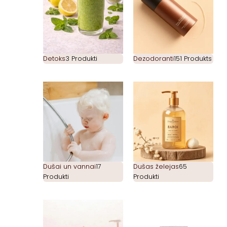
Detoks
3 Produkti
Dezodoranti
151 Produkts
Dušai un vannai
17
Dušas želejas
65
Produkti
Produkti