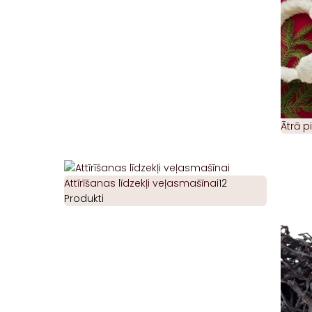
Ātrā 
Attīrīšanas līdzekļi veļasmašīnai
12
Produkti