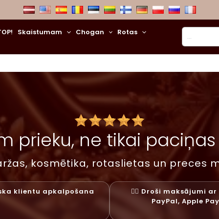
Meklēt
TOP!
Skaistumam
Chogan
Rotas
 prieku, ne tikai paciņas –
ržas, kosmētika, rotaslietas un preces m
liska klientu apkalpošana
✓⃝ Droši maksājumi ar 
PayPal, Apple Pa