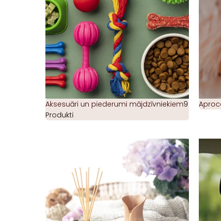
Aksesuāri un piederumi mājdzīvniekiem
9
Aproc
Produkti