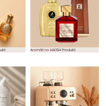
ukti
Aromāti no AAE
194 Produkti