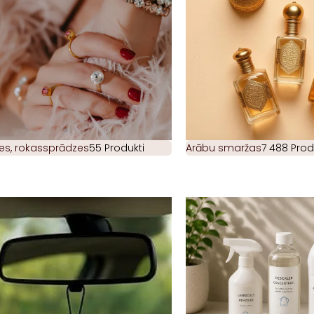
es, rokassprādzes
55 Produkti
Arābu smaržas
7 488 Prod