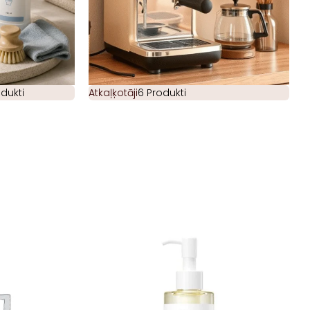
odukti
Atkaļķotāji
6 Produkti