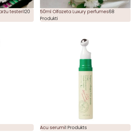
žu testeri
120
50ml Olfazeta Luxury perfumes
68
Produkti
Acu serumi
1 Produkts