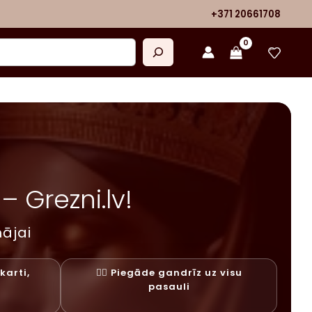
+371 20661708
 Grezni.lv!
ājai
karti,
✓⃝ Piegāde gandrīz uz visu
y
pasauli