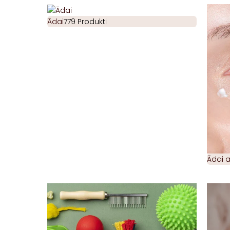
Ādai
779 Produkti
Ādai 