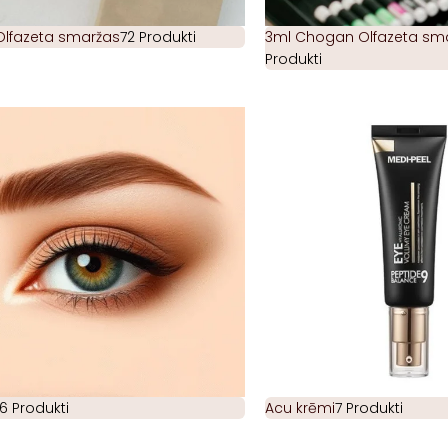
Olfazeta smaržas
72 Produkti
3ml Chogan Olfazeta smar
Produkti
6 Produkti
Acu krēmi
7 Produkti