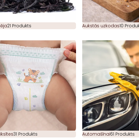
ēja
21 Produkts
Aukstās uzkodas
10 Produk
iksītes
31 Produkts
Automašīnai
61 Produkts