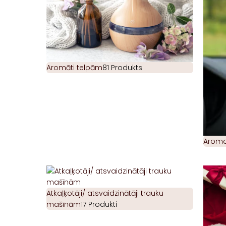
Aromāti telpām
81 Produkts
Aromat
Atkaļķotāji/ atsvaidzinātāji trauku
mašīnām
17 Produkti