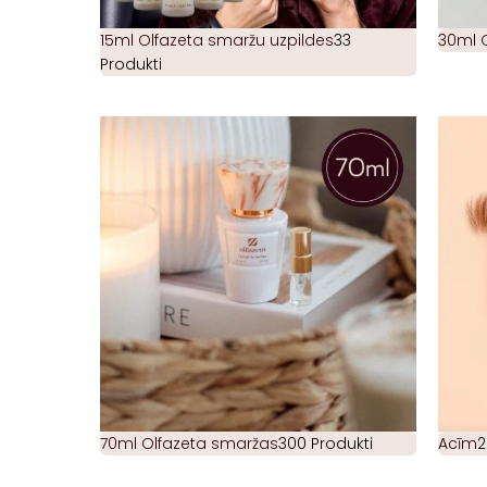
15ml Olfazeta smaržu uzpildes
33
30ml 
Produkti
70ml Olfazeta smaržas
300 Produkti
Acīm
2