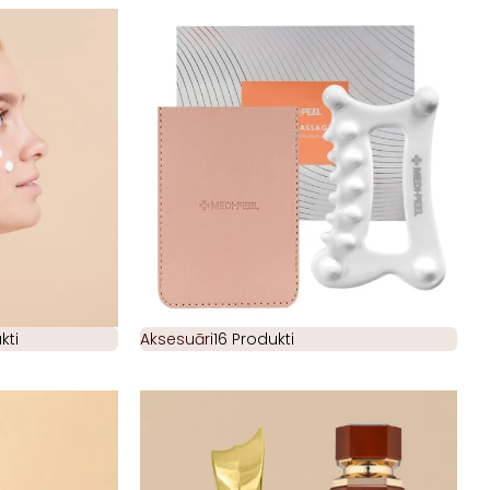
kti
Aksesuāri
16 Produkti