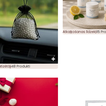
Atkaļķošanas līdzekļi
15 Pr
izētāji
48 Produkti