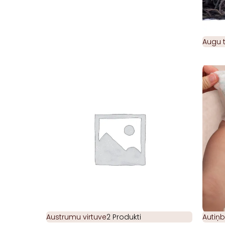
Augu t
Austrumu virtuve
2 Produkti
Autiņb