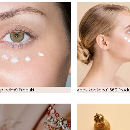
ap acīm
9 Produkti
Ādas kopšana
1 660 Produ