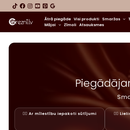
Skip
to
content
Ātrā piegāde
Visi produkti
Smaržas
Mājai
Zīmoli
Atsauksmes
Piegādājam
Sma
✓⃝ Ar mīlestību iepakoti sūtījumi
✓⃝ Lie