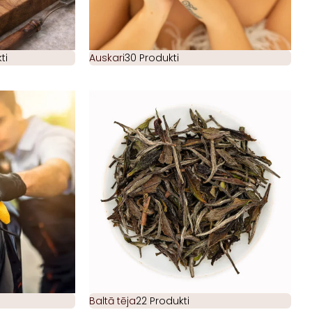
ti
Auskari
30 Produkti
Baltā tēja
22 Produkti