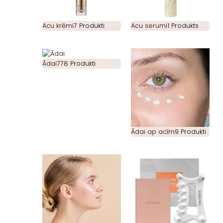
Acu krēmi
7 Produkti
Acu serumi
1 Produkts
Ādai
778 Produkti
Ādai ap acīm
9 Produkti