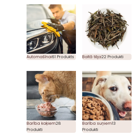
Automašīnai
61 Produkts
Baltā tēja
22 Produkti
Barība kaķiem
28
Barība suņiem
13
Produkti
Produkti