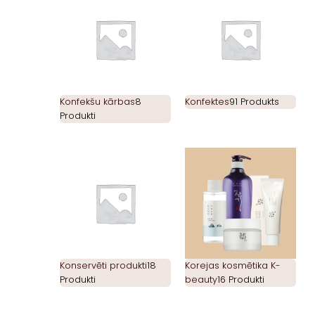
Konfekšu kārbas
8
Konfektes
91 Produkts
Produkti
Konservēti produkti
18
Korejas kosmētika K-
Produkti
beauty
16 Produkti