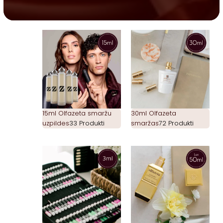
15ml Olfazeta smaržu
30ml Olfazeta
uzpildes
33 Produkti
smaržas
72 Produkti