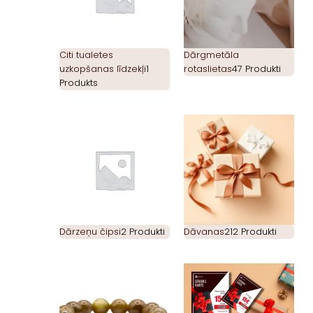
Citi tualetes
Dārgmetāla
uzkopšanas līdzekļi
1
rotaslietas
47 Produkti
Produkts
Dārzeņu čipsi
2 Produkti
Dāvanas
212 Produkti