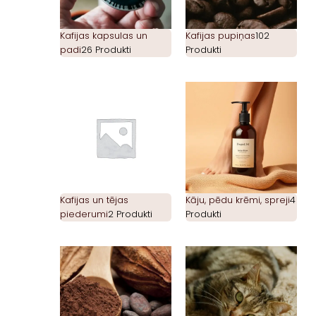
Kafijas kapsulas un
Kafijas pupiņas
102
padi
26 Produkti
Produkti
Kafijas un tējas
Kāju, pēdu krēmi, spreji
4
piederumi
2 Produkti
Produkti