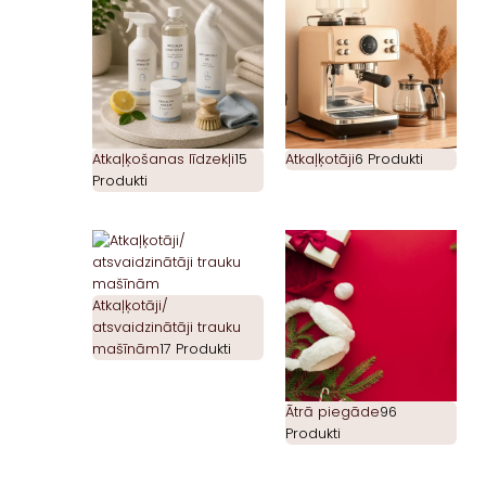
Atkaļķošanas līdzekļi
15
Atkaļķotāji
6 Produkti
Produkti
Atkaļķotāji/
atsvaidzinātāji trauku
mašīnām
17 Produkti
Ātrā piegāde
96
Produkti