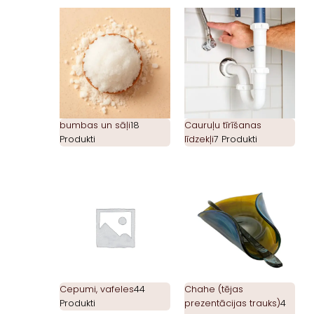
bumbas un sāļi
18
Cauruļu tīrīšanas
Produkti
līdzekļi
7 Produkti
Cepumi, vafeles
44
Chahe (tējas
Produkti
prezentācijas trauks)
4