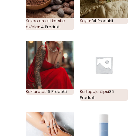
Kakao un citi karstie
Kaķim
34 Produkti
dzērieni
4 Produkti
Kaklarotas
16 Produkti
Kartupeļu čipsi
36
Produkti