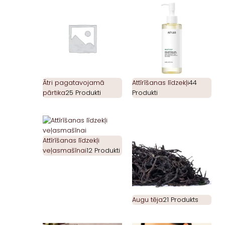
Ātri pagatavojamā
Attīrīšanas līdzekļi
44
pārtika
25 Produkti
Produkti
Attīrīšanas līdzekļi
veļasmašīnai
12 Produkti
Augu tēja
21 Produkts