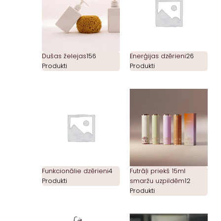
Dušas želejas
156
Enerģijas dzērieni
26
Produkti
Produkti
Funkcionālie dzērieni
4
Futrāļi priekš 15ml
Produkti
smaržu uzpildēm
12
Produkti