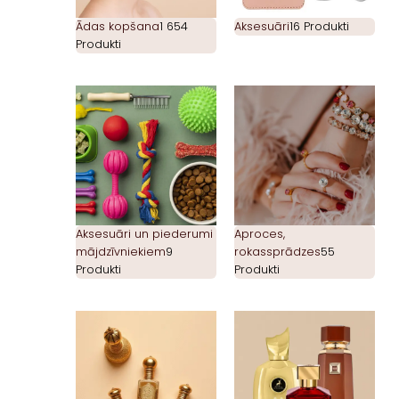
Ādas kopšana
1 654
Aksesuāri
16 Produkti
Produkti
Aksesuāri un piederumi
Aproces,
mājdzīvniekiem
9
rokassprādzes
55
Produkti
Produkti