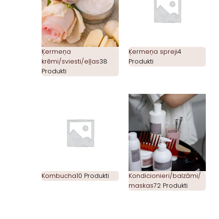
Ķermeņa
Ķermeņa spreji
4
krēmi/sviesti/eļļas
38
Produkti
Produkti
Kombucha
10 Produkti
Kondicionieri/balzāmi/
maskas
72 Produkti