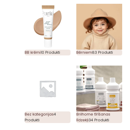
BB krēmi
10 Produkti
Bērniem
83 Produkti
Bez kategorijas
4
Brilhome tīrīšanas
Produkti
līdzekļi
34 Produkti