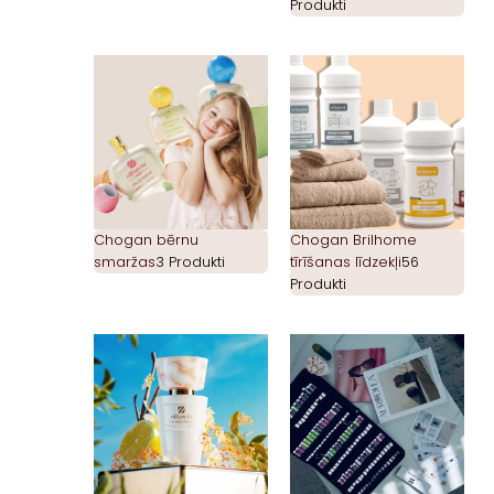
Produkti
Chogan bērnu
Chogan Brilhome
smaržas
3 Produkti
tīrīšanas līdzekļi
56
Produkti