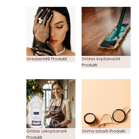
Gredzeni
49 Produkti
Grīdas kopšanai
24
Produkti
Grīdas uzkopšanai
9
Grima bāze
5 Produkti
Produkti