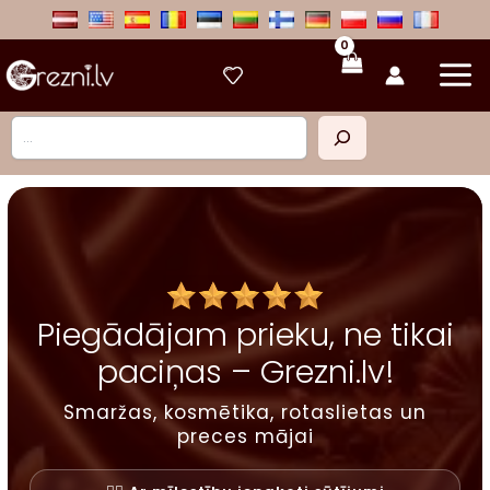
Skip
to
content
Meklēt
Piegādājam prieku, ne tikai
paciņas – Grezni.lv!
Smaržas, kosmētika, rotaslietas un
preces mājai