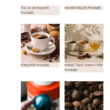
Īrisi un dražejas
14
Izturētā tēja
25 Produkti
Produkti
Kafija
254 Produkti
Kafija/ Tēja/ Kakao
1 558
Produkti