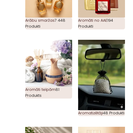
Arābu smaržas
7 448
Aromāti no AAE
194
Produkti
Produkti
Aromāti telpām
81
Produkts
Aromatizētāji
48 Produkti