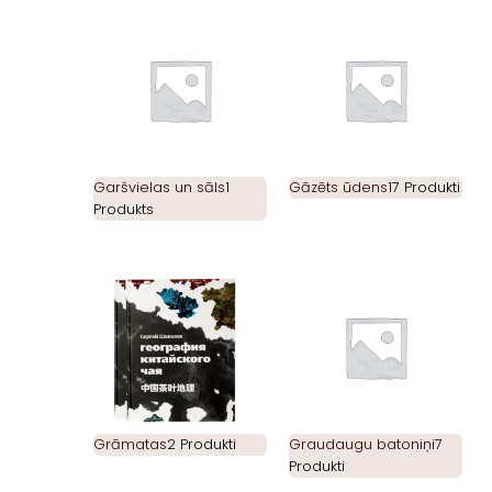
Garšvielas un sāls
1
Gāzēts ūdens
17 Produkti
Produkts
Grāmatas
2 Produkti
Graudaugu batoniņi
7
Produkti