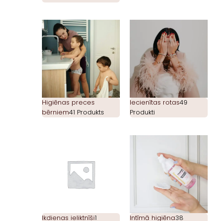
Higiēnas preces
Iecienītas rotas
49
bērniem
41 Produkts
Produkti
Ikdienas ieliktnīši
1
Intīmā higiēna
38