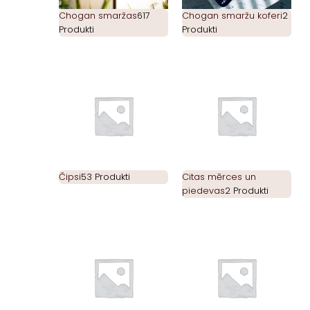
Chogan smaržas
617
Chogan smaržu koferi
2
Produkti
Produkti
Čipsi
53 Produkti
Citas mērces un
piedevas
2 Produkti