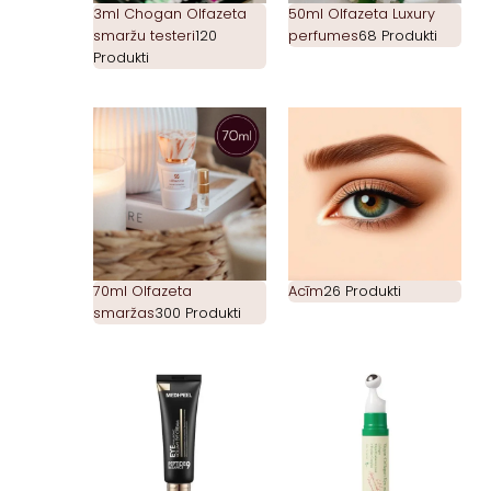
3ml Chogan Olfazeta
50ml Olfazeta Luxury
smaržu testeri
120
perfumes
68 Produkti
Produkti
70ml Olfazeta
Acīm
26 Produkti
smaržas
300 Produkti