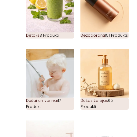
Detoks
3 Produkti
Dezodoranti
151 Produkts
Dušai un vannai
17
Dušas želejas
65
Produkti
Produkti