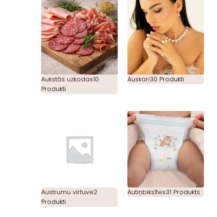
Aukstās uzkodas
10
Auskari
30 Produkti
Produkti
Austrumu virtuve
2
Autiņbiksītes
31 Produkts
Produkti