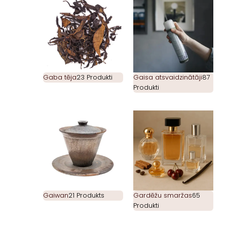
Gaba tēja
23 Produkti
Gaisa atsvaidzinātāji
87
Produkti
Gaiwan
21 Produkts
Gardēžu smaržas
65
Produkti