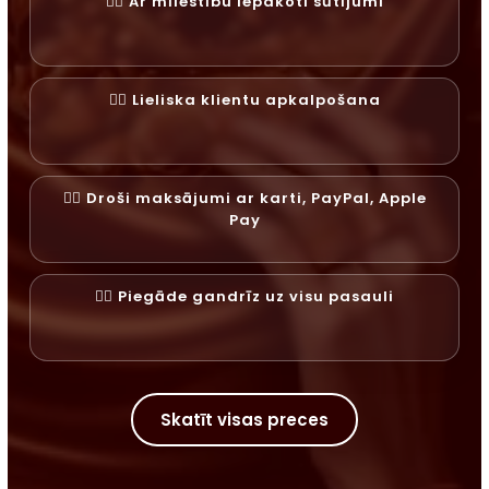
✓⃝ Ar mīlestību iepakoti sūtījumi
✓⃝ Lieliska klientu apkalpošana
✓⃝ Droši maksājumi ar karti, PayPal, Apple
Pay
✓⃝ Piegāde gandrīz uz visu pasauli
Skatīt visas preces