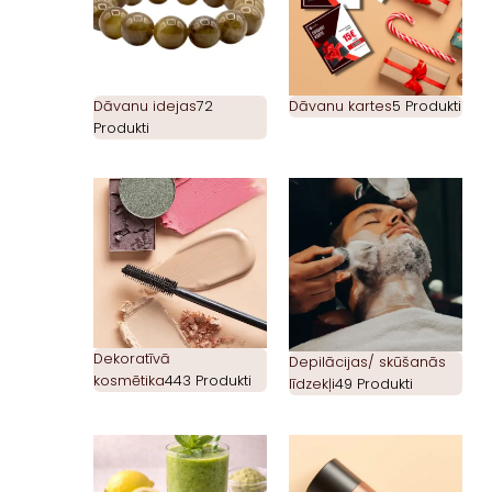
Dāvanu idejas
72
Dāvanu kartes
5 Produkti
Produkti
Dekoratīvā
Depilācijas/ skūšanās
kosmētika
443 Produkti
līdzekļi
49 Produkti