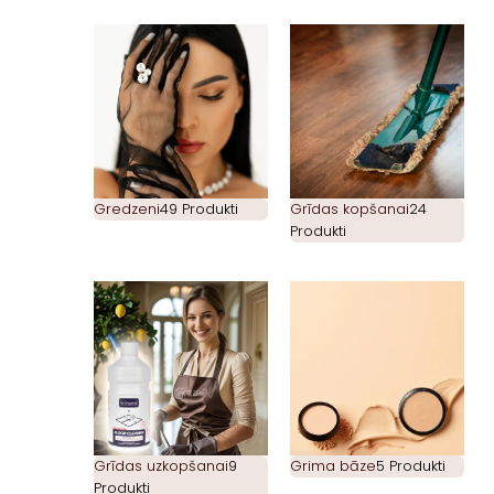
Gredzeni
49 Produkti
Grīdas kopšanai
24
Produkti
Grīdas uzkopšanai
9
Grima bāze
5 Produkti
Produkti