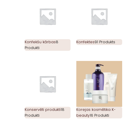
Konfekšu kārbas
8
Konfektes
91 Produkts
Produkti
Konservēti produkti
18
Korejas kosmētika K-
Produkti
beauty
16 Produkti