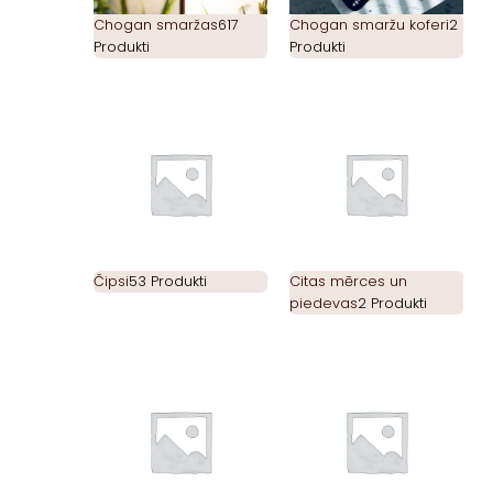
Chogan smaržas
617
Chogan smaržu koferi
2
Produkti
Produkti
Čipsi
53 Produkti
Citas mērces un
piedevas
2 Produkti