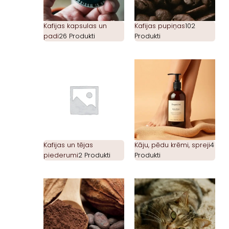
Kafijas kapsulas un
Kafijas pupiņas
102
padi
26 Produkti
Produkti
Kafijas un tējas
Kāju, pēdu krēmi, spreji
4
piederumi
2 Produkti
Produkti