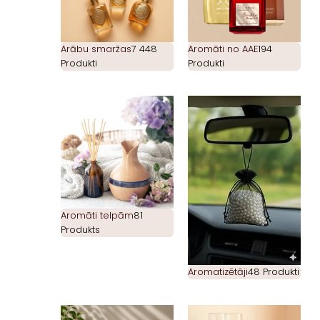
Arābu smaržas
7 448
Aromāti no AAE
194
Produkti
Produkti
Aromāti telpām
81
Produkts
Aromatizētāji
48 Produkti