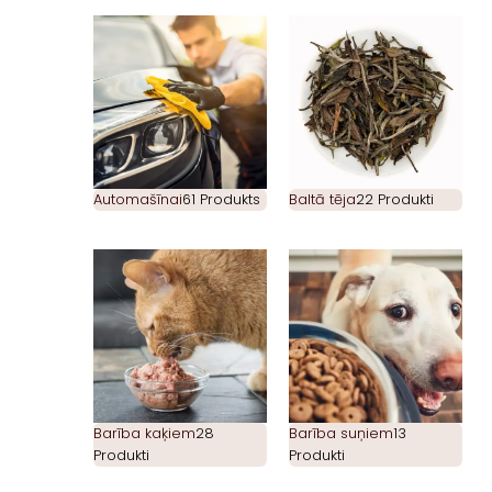
Automašīnai
61 Produkts
Baltā tēja
22 Produkti
Barība kaķiem
28
Barība suņiem
13
Produkti
Produkti