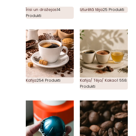
Īrisi un dražejas
14
Izturētā tēja
25 Produkti
Produkti
Kafija
254 Produkti
Kafija/ Tēja/ Kakao
1 558
Produkti