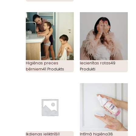
Higiēnas preces
Iecienītas rotas
49
bērniem
41 Produkts
Produkti
Ikdienas ieliktnīši
1
Intīmā higiēna
38