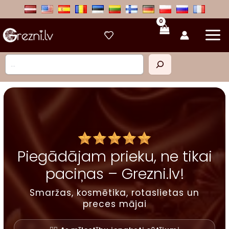
Skip
to
content
Meklēt
Piegādājam prieku, ne tikai
paciņas – Grezni.lv!
Smaržas, kosmētika, rotaslietas un
preces mājai