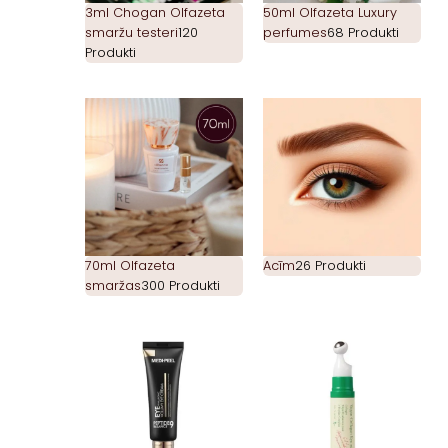
3ml Chogan Olfazeta
50ml Olfazeta Luxury
smaržu testeri
120
perfumes
68 Produkti
Produkti
70ml Olfazeta
Acīm
26 Produkti
smaržas
300 Produkti