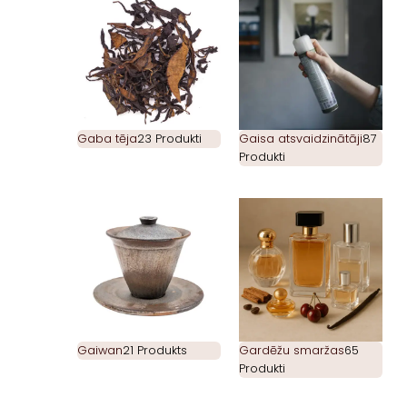
Gaba tēja
23 Produkti
Gaisa atsvaidzinātāji
87
Produkti
Gaiwan
21 Produkts
Gardēžu smaržas
65
Produkti