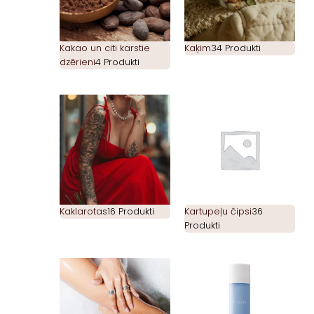
Kakao un citi karstie
Kaķim
34 Produkti
dzērieni
4 Produkti
Kaklarotas
16 Produkti
Kartupeļu čipsi
36
Produkti