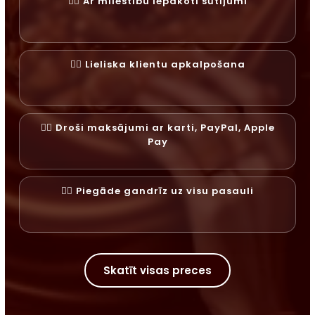
✓⃝ Ar mīlestību iepakoti sūtījumi
✓⃝ Lieliska klientu apkalpošana
✓⃝ Droši maksājumi ar karti, PayPal, Apple
Pay
✓⃝ Piegāde gandrīz uz visu pasauli
Skatīt visas preces