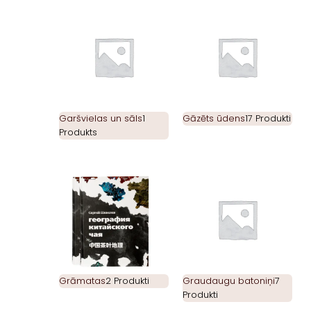
Garšvielas un sāls
1
Gāzēts ūdens
17 Produkti
Produkts
Grāmatas
2 Produkti
Graudaugu batoniņi
7
Produkti