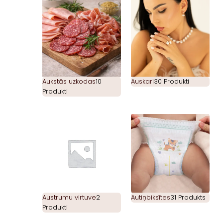
Aukstās uzkodas
10
Auskari
30 Produkti
Produkti
Austrumu virtuve
2
Autiņbiksītes
31 Produkts
Produkti