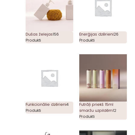
Dušas želejas
156
Enerģijas dzērieni
26
Produkti
Produkti
Funkcionālie dzērieni
4
Futrāļi priekš 15ml
Produkti
smaržu uzpildēm
12
Produkti