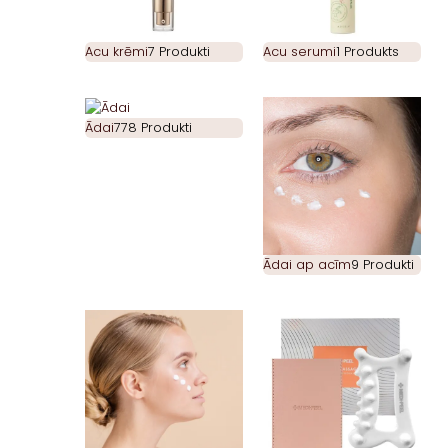
Acu krēmi
7 Produkti
Acu serumi
1 Produkts
Ādai
778 Produkti
Ādai ap acīm
9 Produkti