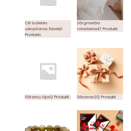
Citi tualetes
Dārgmetāla
uzkopšanas līdzekļi
1
rotaslietas
47 Produkti
Produkts
Dārzeņu čipsi
2 Produkti
Dāvanas
212 Produkti