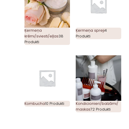
Ķermeņa
Ķermeņa spreji
4
krēmi/sviesti/eļļas
38
Produkti
Produkti
Kombucha
10 Produkti
Kondicionieri/balzāmi/
maskas
72 Produkti