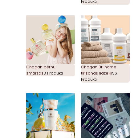
Produkti
Chogan bērnu
Chogan Brilhome
smaržas
3 Produkti
tīrīšanas līdzekļi
56
Produkti