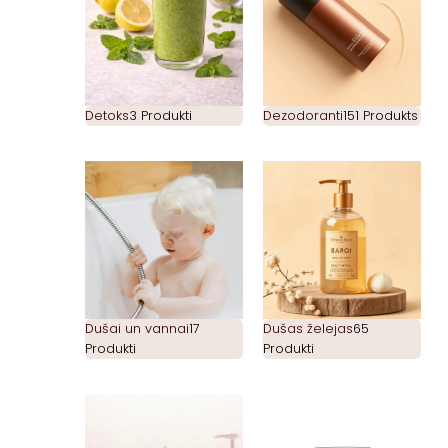
Detoks
3 Produkti
Dezodoranti
151 Produkts
Dušai un vannai
17
Dušas želejas
65
Produkti
Produkti