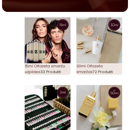
15ml Olfazeta smaržu
30ml Olfazeta
uzpildes
33 Produkti
smaržas
72 Produkti