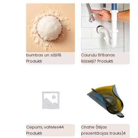
bumbas un sāļi
18
Cauruļu tīrīšanas
Produkti
līdzekļi
7 Produkti
Cepumi, vafeles
44
Chahe (tējas
Produkti
prezentācijas trauks)
4