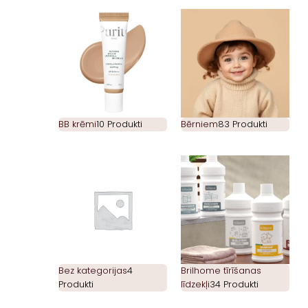
BB krēmi
10 Produkti
Bērniem
83 Produkti
Bez kategorijas
4
Brilhome tīrīšanas
Produkti
līdzekļi
34 Produkti