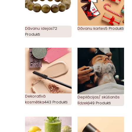
Dāvanu idejas
72
Dāvanu kartes
5 Produkti
Produkti
Dekoratīvā
Depilācijas/ skūšanās
kosmētika
443 Produkti
līdzekļi
49 Produkti