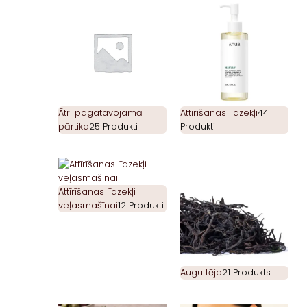
Ātri pagatavojamā
Attīrīšanas līdzekļi
44
pārtika
25 Produkti
Produkti
Attīrīšanas līdzekļi
veļasmašīnai
12 Produkti
Augu tēja
21 Produkts