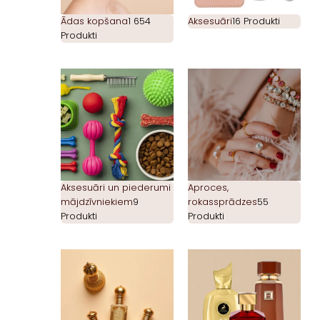
Ādas kopšana
1 654
Aksesuāri
16 Produkti
Produkti
Aksesuāri un piederumi
Aproces,
mājdzīvniekiem
9
rokassprādzes
55
Produkti
Produkti