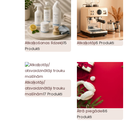
Atkaļķošanas līdzekļi
15
Atkaļķotāji
6 Produkti
Produkti
Atkaļķotāji/
atsvaidzinātāji trauku
mašīnām
17 Produkti
Ātrā piegāde
86
Produkti