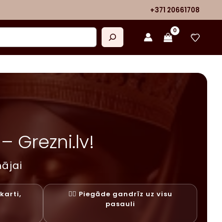
+371 20661708
 Grezni.lv!
ājai
karti,
✓⃝ Piegāde gandrīz uz visu
y
pasauli