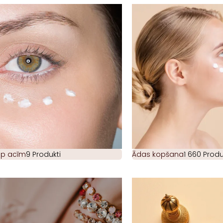
ap acīm
9 Produkti
Ādas kopšana
1 660 Produ