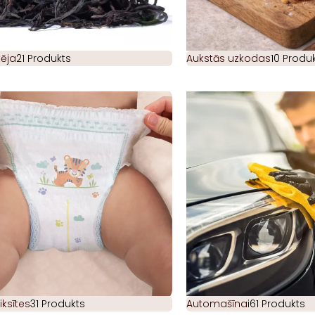
ēja
21 Produkts
Aukstās uzkodas
10 Produk
iksītes
31 Produkts
Automašīnai
61 Produkts