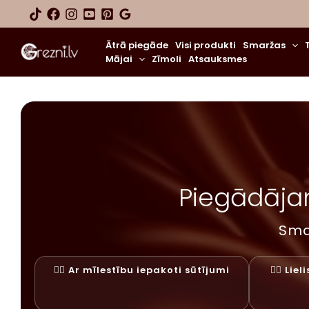
Skip
to
content
Ātrā piegāde
Visi produkti
Smaržas
Mājai
Zīmoli
Atsauksmes
Piegādājam
Sma
✓⃝ Ar mīlestību iepakoti sūtījumi
✓⃝ Lie