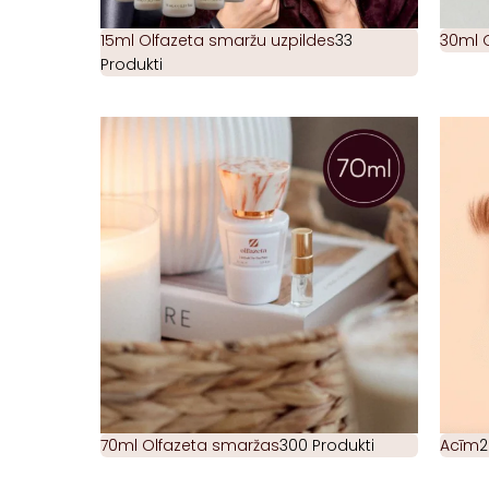
15ml Olfazeta smaržu uzpildes
33
30ml 
Produkti
70ml Olfazeta smaržas
300 Produkti
Acīm
2