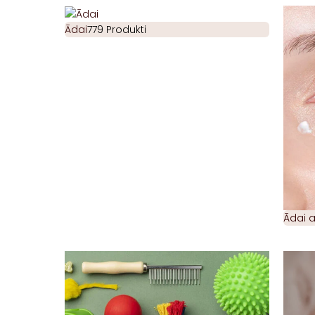
Ādai
779 Produkti
Ādai 