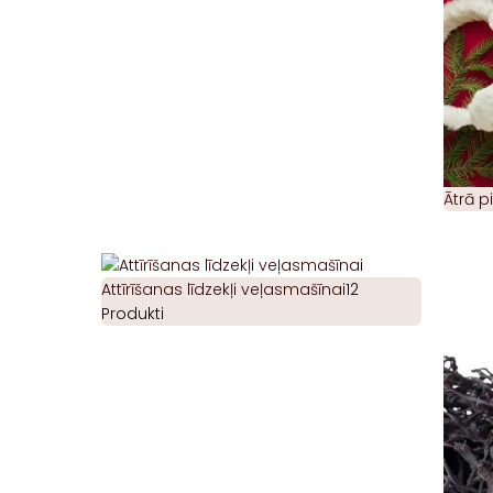
Ātrā 
Attīrīšanas līdzekļi veļasmašīnai
12
Produkti