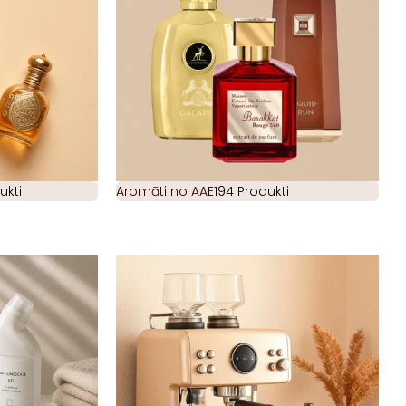
ukti
Aromāti no AAE
194 Produkti