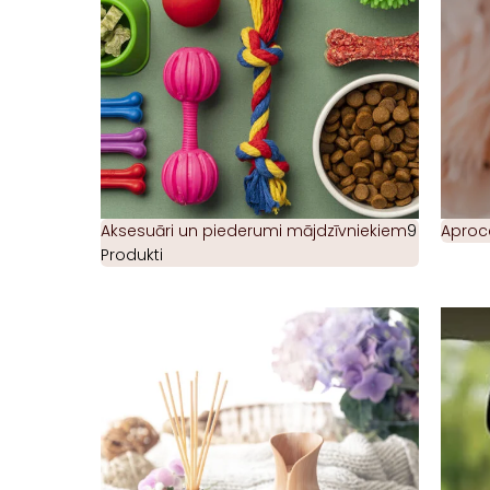
Aksesuāri un piederumi mājdzīvniekiem
9
Aproc
Produkti