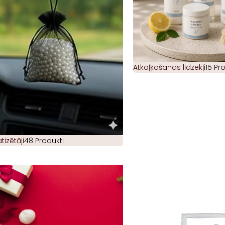
Atkaļķošanas līdzekļi
15 Pr
izētāji
48 Produkti