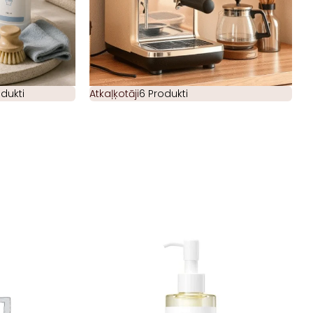
odukti
Atkaļķotāji
6 Produkti