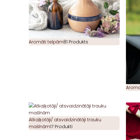
Aromāti telpām
81 Produkts
Aromat
Atkaļķotāji/ atsvaidzinātāji trauku
mašīnām
17 Produkti