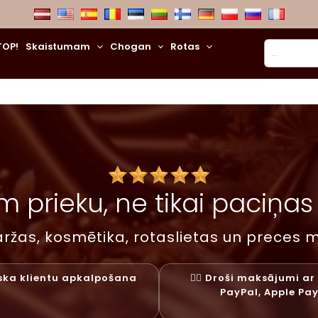
Meklēt
TOP!
Skaistumam
Chogan
Rotas
 prieku, ne tikai paciņas –
ržas, kosmētika, rotaslietas un preces m
liska klientu apkalpošana
✓⃝ Droši maksājumi ar 
PayPal, Apple Pa