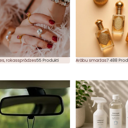
es, rokassprādzes
55 Produkti
Arābu smaržas
7 488 Prod