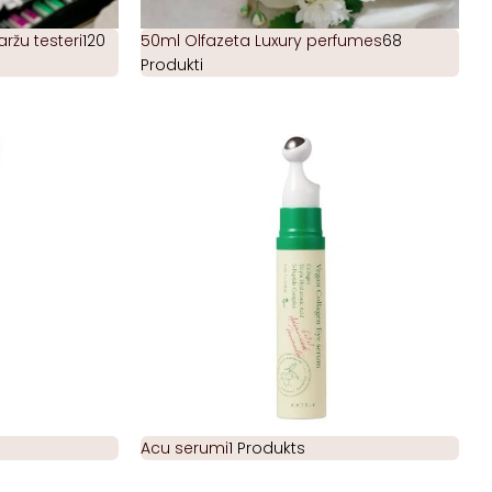
žu testeri
120
50ml Olfazeta Luxury perfumes
68
Produkti
Acu serumi
1 Produkts