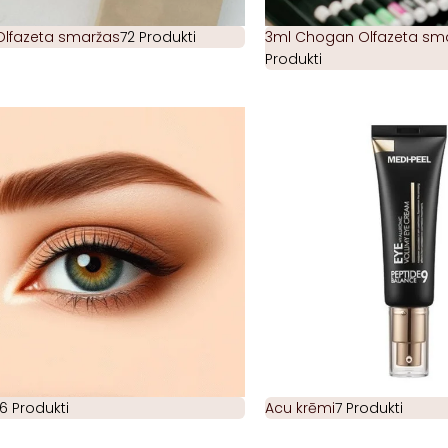
Olfazeta smaržas
72 Produkti
3ml Chogan Olfazeta smar
Produkti
6 Produkti
Acu krēmi
7 Produkti