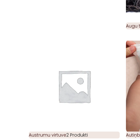
Augu t
Austrumu virtuve
2 Produkti
Autiņb