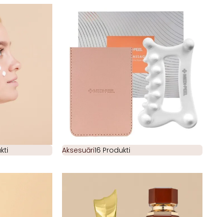
kti
Aksesuāri
16 Produkti