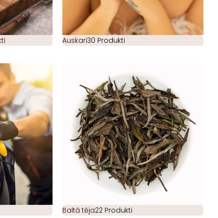
ti
Auskari
30 Produkti
Baltā tēja
22 Produkti